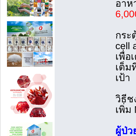
อาหา
6,00
กระต
cell 
เพื่
เต็ม
เป้า
วิธีช
เพิ่
ผู้ป่