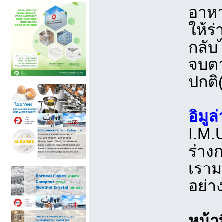
อาหา
ให้ร่
กลับ
จบตา
ปกติ
อิมูล่
I.M.
ร่างก
เราม
อย่า
หน้า