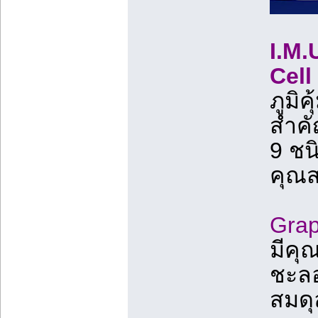
I.M.
Cell
ภูมิค
สำคั
9 ชน
คุณส
Grap
มีคุ
ชะลอ
สมดุ