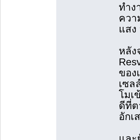
ทำงาน
ความ
แสง 
หลัง
Resv
ของเ
เซลล์
โมเข
ดีที่
อักเ
และย