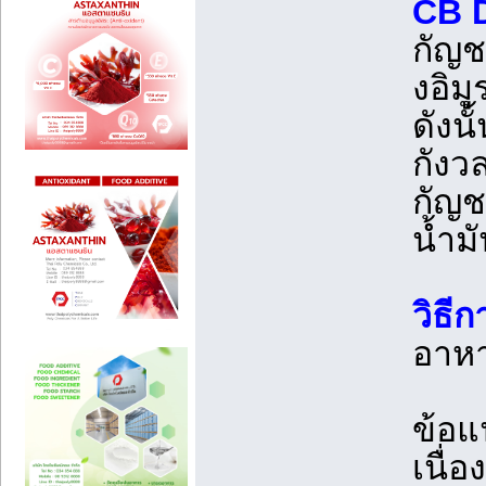
CB D
กัญช
งอิมู
ดังนั
กังว
กัญช
น้ำม
วิธีก
อาหา
ข้อแ
เนื่