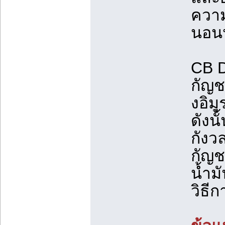
ความ
นอนห
CB D
กัญช
งอิมู
ดังนั
กังว
กัญช
น้ำม
วิธีก