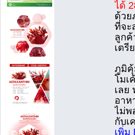
ได้ 
ด้วย
ที่จะ
ลูกค
เตรี
ภูมิ
โมเค้
เลย 
อาหา
ไม่พอ
กับเ
เพิ่