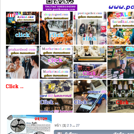
หน้า: [
1
]
2
3
...
27