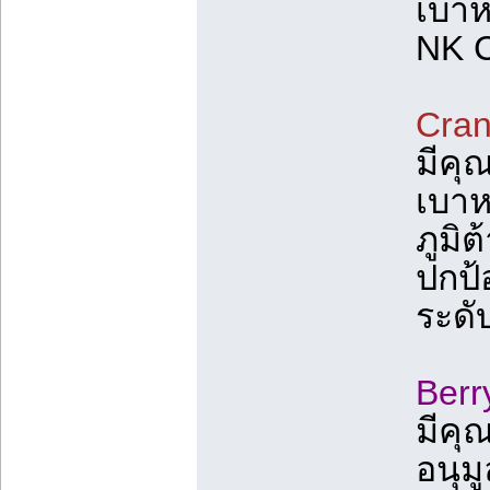
เบาห
NK Ce
Cran
มีคุ
เบาห
ภูมิ
ปกป้
ระดั
Berr
มีคุ
อนุม