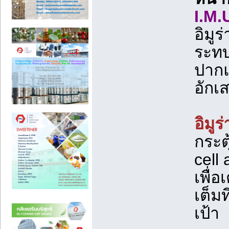
I.M.
อิมู
ระทบ
ปาก
อักเ
อิมูร
กระต
cell 
เพื่
เต็ม
เป้า