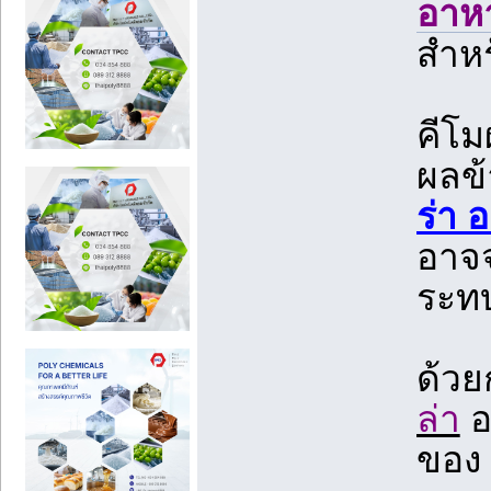
อาหา
สำหร
คีโม
ผลข้
ร่า 
อาจ
ระทบ
ด้วย
ล่า
อ
ของ