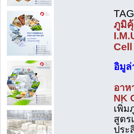
TAG
ภูมิ
I.M.
Cell
ิอิม
อาหาร
NK C
เพิ่
สูตร
ประส