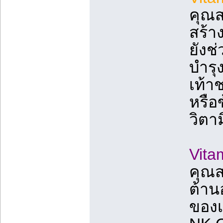
คุณส
สร้าง
ยังช
บำรุ
เท้าช
หรือ
วิตาม
Vita
คุณส
ต้าน
ของเ