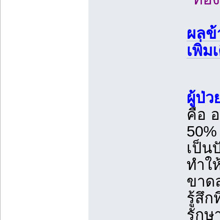
ผลข้
เพิ่มเ
ผู้ป่
คือ 
50% ข
เป็น
ทำให
ขาดส
รู้สึ
รักษ