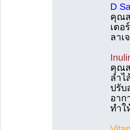
D Sa
คุณส
เตอร
ลาเจน
Inuli
คุณสม
ลำไส
ปรับ
อากา
ทำให
Vita