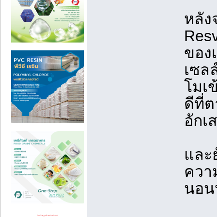
หลัง
Resv
ของเ
เซลล์
โมเข
ดีที่
อักเ
และย
ความ
นอนห