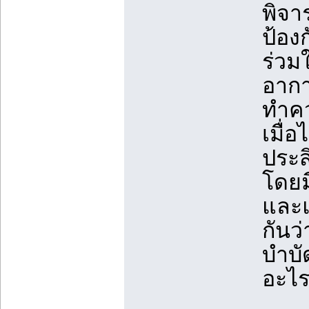
พิจา
ป้อง
ร่วม
อากา
ทำคว
เมื่อ
ประส
โดยมี
และแ
กันว่
บำบัด
อะไร