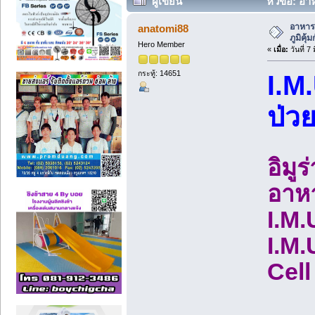
ผู้เขียน
หัวข้อ: อาห
(อ่าน 40674 ครั้ง)
อาหารเ
anatomi88
ภูมิคุ้
Hero Member
«
เมื่อ:
วันที่ 7
กระทู้: 14651
I.M
ป่ว
อิมูร
อาหา
I.M.
I.M.
Cell 