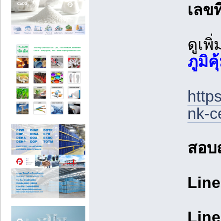
เลขที
ดูเพิ
ภูมิค
http
nk-ce
สอบ
Line
Line