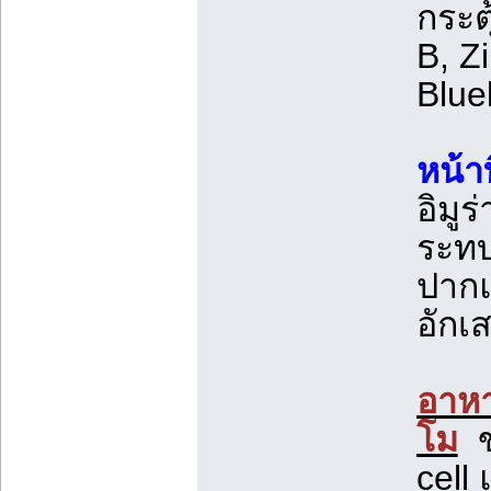
กระตุ
B, Z
Blue
หน้า
อิมู
ระทบ
ปาก
อักเ
อาหา
โม
ข่
cell 