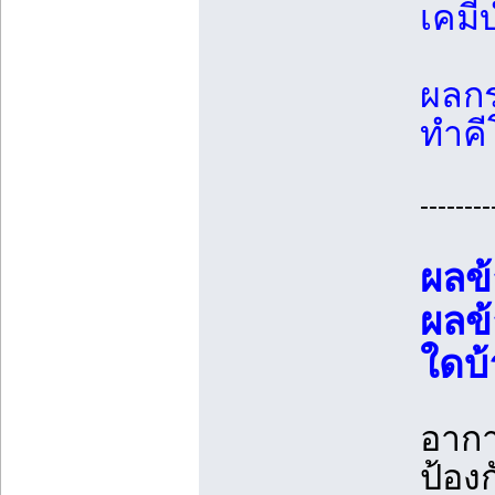
เคมี
ผลกร
ทำคี
--------
ผลข้
ผลข
ใดบ้
อากา
ป้องก