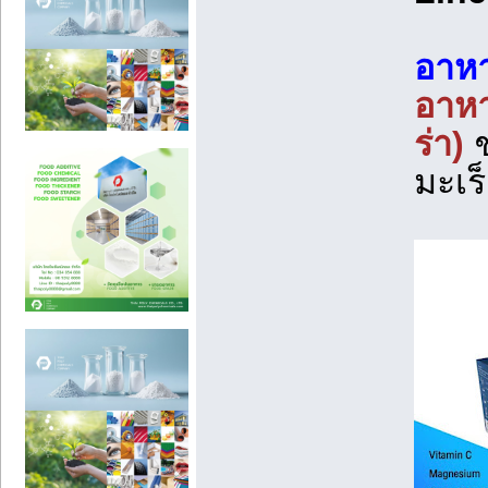
อาหา
อาหา
ร่า)
ช
มะเร