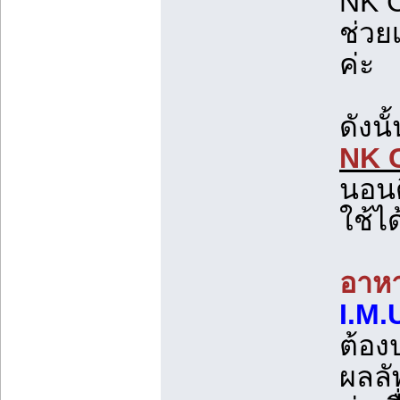
NK C
ช่วยเ
ค่ะ
ดังนั
NK C
นอนด
ใช้ได
อาหา
I.M
ต้อง
ผลลั