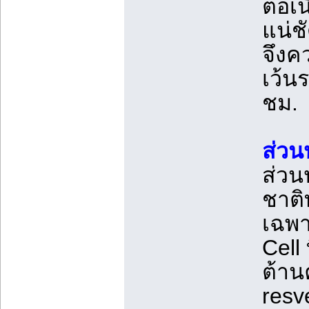
ต่อเน
แน่ช
จึงคว
เว้น
ชม.
ส่วน
ส่ว
ชาติ
เฉพา
Cell
ต้าน
resv