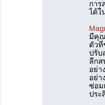
การสร
ได้ใ
Magn
มีคุ
ตัวท
ปรับ
ลึกส
อย่า
อย่า
ซ่อม
ประส