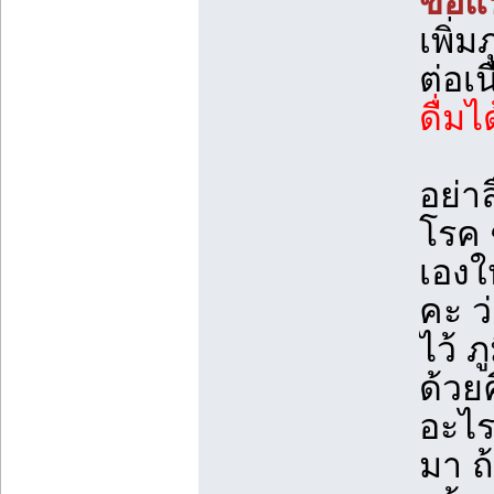
ข้อแ
เพิ่ม
ต่อเน
ดื่มไ
อย่า
โรค ซ
เองใ
คะ ว
ไว้ 
ด้วยค
อะไร
มา ถ