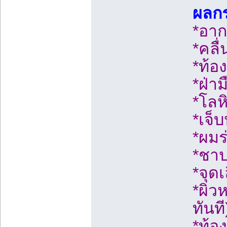
ผลกร
*อาก
*คลื่
*ท้อง
*ฝ่า
*โลห
*เจ็
*ผมร
*ชาป
*จุด
*ผิว
ทันที
*ท้อง