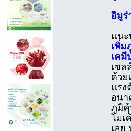
อิมูร่
แนะ
เพิ่ม
เคมี
เซลล
ด้วยเ
แรงด
อนาค
ภูมิ
โมเค้
เลย 