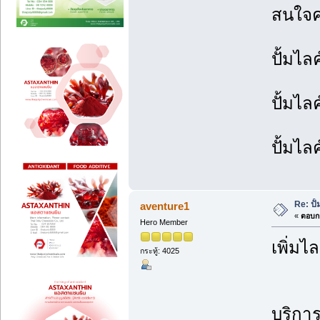
สนใจคล
ปั้มไล
ปั้มไล
ปั้มไล
Re: ปั
aventure1
«
ตอบกล
Hero Member
เพิ่มไ
กระทู้: 4025
บริการ