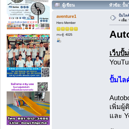
ผู้เขียน
หัวข้อ: ปั
ปั้มไล
aventure1
«
เมื่อ:
ว
Hero Member
Auto
กระทู้: 4025
เว็บปั
YouTu
ปั้มไล
Autobo
เพิ่มผ
และ Y