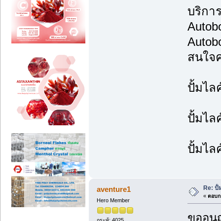
บริการป
Autob
Autobo
สนใจคล
ปั้มไล
ปั้มไล
ปั้มไล
Re: ปั
aventure1
«
ตอบกล
Hero Member
ขออนุ
กระทู้: 4025