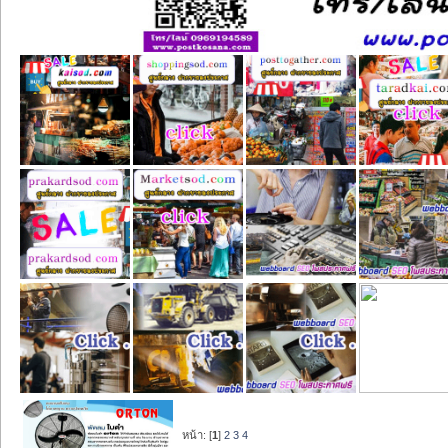
หน้า: [
1
]
2
3
4