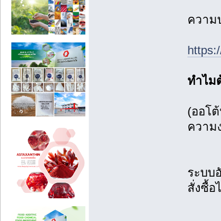
ความป
https:
ทำไมต
(ออโต้
ความง
ระบบอ
สั่งซื