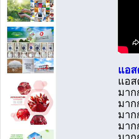
แอสต
แอสต
มากก
มากก
มากก
มากก
มากก