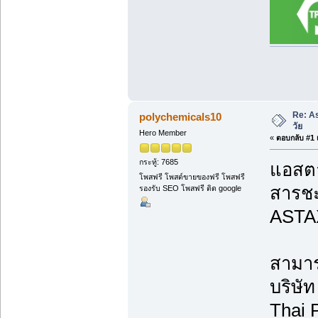
Re: As
polychemicals10
วัย
Hero Member
«
ตอบกลับ #1 เ
กระทู้: 7685
แอสตา
โพสฟรี โพสต์ขายของฟรี โพสฟรี
สารช
รองรับ SEO โพสฟรี ติด google
ASTA
สามาร
บริษั
Thai 