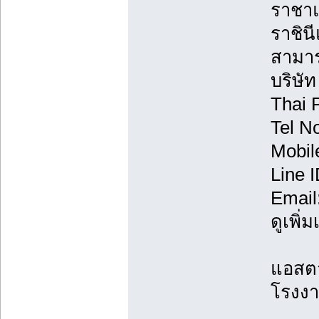
ราชาแ
ราชิน
สามาร
บริษั
Thai 
Tel N
Mobil
Line I
Email
ดูเพิ
แอสตา
โรงงา