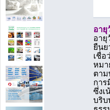
อายุ
อายุ
ยืนย
เชื่
หมาย
ตามบ
การม
ซึ่ง
บริบ
ธรรม