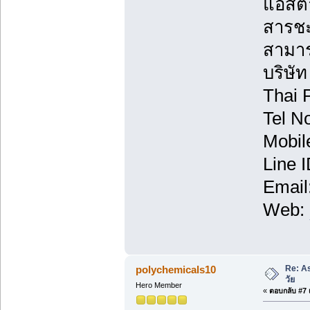
แอสตา
สารช
สามาร
บริษั
Thai 
Tel N
Mobil
Line I
Email
Web:
Re: As
polychemicals10
วัย
Hero Member
«
ตอบกลับ #7 เ