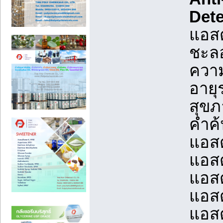
Dete
แอส
ชะลอ
ความ
อายุ
สุขภ
คำค้
แอส
แอส
แอส
แอสต
แอสต