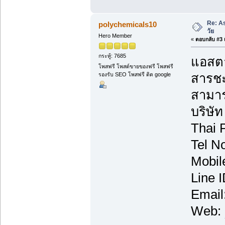
Re: As
polychemicals10
วัย
Hero Member
«
ตอบกลับ #3 เ
กระทู้: 7685
แอสตา
โพสฟรี โพสต์ขายของฟรี โพสฟรี
สารช
รองรับ SEO โพสฟรี ติด google
สามาร
บริษั
Thai 
Tel N
Mobil
Line I
Email
Web: