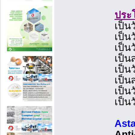
ประโ
เป็น
เป็น
เป็น
เป็น
เป็น
เป็น
เป็น
เป็น
Asta
Anti