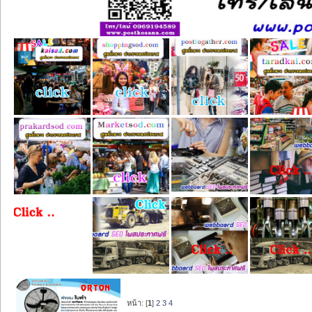
หน้า: [
1
]
2
3
4