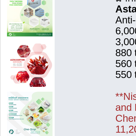
Ast
Anti-
6,00
3,00
880 
560 
550 
**Ni
and 
Chem
11,2