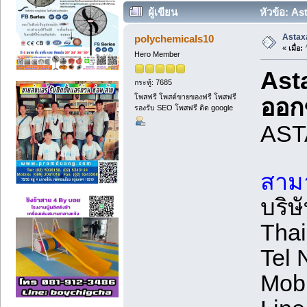
ผู้เขียน
หัวข้อ: As
Astaxa
polychemicals10
«
เมื่อ:
ว
Hero Member
Ast
กระทู้: 7685
โพสฟรี โพสต์ขายของฟรี โพสฟรี
ออก
รองรับ SEO โพสฟรี ติด google
AST
สามา
บริษ
Thai
Tel 
Mobi