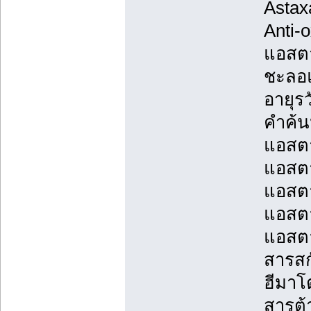
Astax
Anti-o
แอสต
ชะลอแ
อายุรว
คำค้น
แอสต
แอสต
แอสต
แอสตา
แอสตา
สารสก
ฮีมาโ
สารต้า