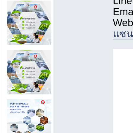
Line
Ema
Web
แซน