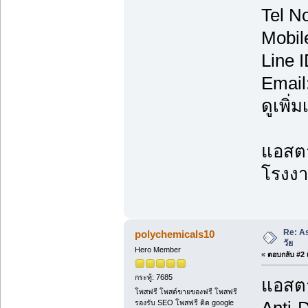
Tel N
Mobil
Line I
Email
ดูเพิ
แอสตา
โรงงา
Re: As
polychemicals10
วัย
Hero Member
«
ตอบกลับ #2 เ
กระทู้: 7685
แอสตา
โพสฟรี โพสต์ขายของฟรี โพสฟรี
Anti-D
รองรับ SEO โพสฟรี ติด google