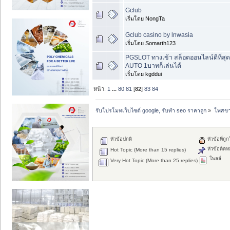
Gclub
เริ่มโดย NongTa
Gclub casino by lnwasia
เริ่มโดย Somarth123
PGSLOT ทางเข้า สล็อตออนไลน์ดีที่สุ
AUTO 1บาทก็เล่นได้
เริ่มโดย kgddui
หน้า:
1
...
80
81
[
82
]
83
84
รับโปรโมทเว็บไซต์ google, รับทำ seo ราคาถูก
»
โพสขาย
หัวข้อปกติ
หัวข้อที่ถู
หัวข้อติดห
Hot Topic (More than 15 replies)
โพลล์
Very Hot Topic (More than 25 replies)