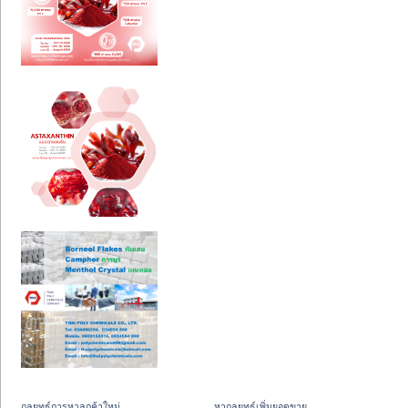
กลยุทธ์การหาลูกค้าใหม่
หากลยุทธ์เพิ่มยอดขาย