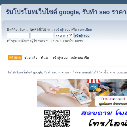
รับโปรโมทเว็บไซต์ google, รับทำ seo ราคา
ยินดีต้อนรับคุณ,
บุคคลทั่วไป
กรุณา
เข้าสู่ระบบ
หรือ
ลงทะเบียน
เข้าสู่ระบบด้วยชื่อผู้ใช้ รหัสผ่าน และระยะเวลาในเซสชั่น
หน้าแรก
ช่วยเหลือ
ค้นหา
เข้าสู่ระบบ
สมัครสมาชิก
รับโปรโมทเว็บไซต์ google, รับทำ seo ราคาถูก
»
โพสขายของยังไงให้มีคนซื้อ 
»
ขายของออน