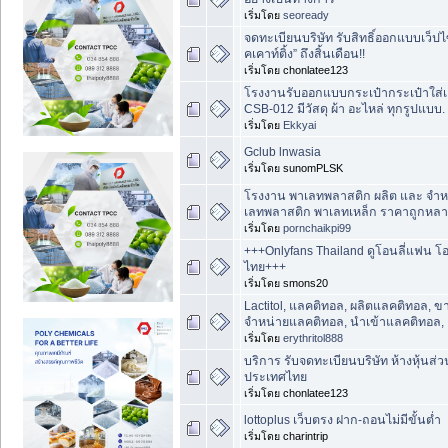
เริ่มโดย
seoready
จดทะเบียนบริษัท รับสิทธิ์ออกแบบเว็ปไ
คเคาท์ติ้ง” ถึงสิ้นเดือน!!
เริ่มโดย chonlatee123
โรงงานรับออกแบบกระเป๋ากระเป๋าใส่เค
CSB-012 มีวัสดุ ผ้า อะไหล่ ทุกรูปแบบ.
เริ่มโดย
Ekkyai
Gclub lnwasia
เริ่มโดย sunomPLSK
โรงงาน พาเลทพลาสติก ผลิต และ จำห
เลทพลาสติก พาเลทเหล็ก ราคาถูกหล
เริ่มโดย
pornchaikpi99
+++Onlyfans Thailand ดูโอนลี่แฟน โ
ไทย+++
เริ่มโดย smons20
Lactitol, แลคติทอล, ผลิตแลคติทอล, 
จำหน่ายแลคติทอล, นำเข้าแลคติทอล,
เริ่มโดย
erythritol888
บริการ รับจดทะเบียนบริษัท ห้างหุ้นส่วน
ประเทศไทย
เริ่มโดย chonlatee123
lottoplus เว็บตรง ฝาก-ถอนไม่มีขั้นต่ำ
เริ่มโดย charintrip