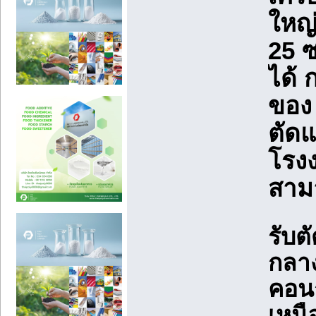
ใหญ
25 
ได้ 
ของ 
ตัด
โรงง
สามา
รับต
กลาง
คอนก
เหนื