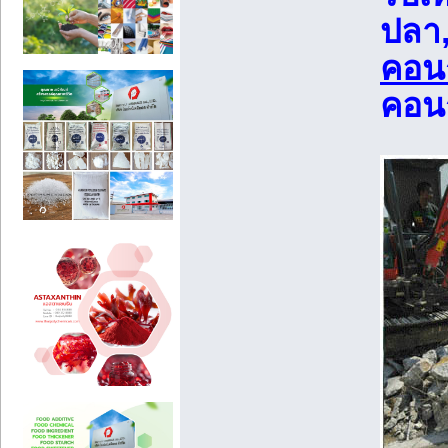
ปลา,
คอน
คอน