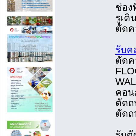
ช่อง
รูเดิ
ตัด
รับค
ตัดค
FLOO
WALL
คอนก
ตัดถ
ตัด
รับต