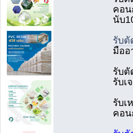
คอนก
นับ1
รับต
มืออ
รับต
รับเ
รับเ
คอน