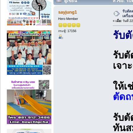
ผู้เขียน
หัวข้อ: รั
(อ่าน 51833 ครั้ง)
รับตัด
sayjung1
เครื่อ
Hero Member
«
เมื่อ:
วันที่ 2
กระทู้: 17156
รับต
รับต
เจาะ
ให้เ
ตัดถ
รับต
ทันส