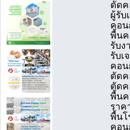
ตัดค
ผู้ร
คอนก
พื้น
รับง
รับเ
คอนก
ตัดค
ตัดค
พื้น
ราคา
พื้น
คอนกร