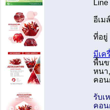
Line
อีเมล
ที่อยู่
มีเค
พื้น
หนา,
คอนก
รับเ
คอนก