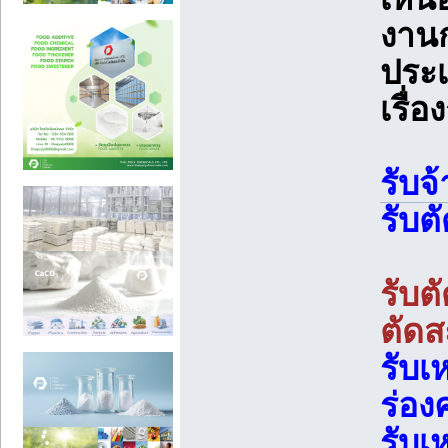
งานก
ประเ
เรื่
รับจ
รับต
รับต
ตัด
รับเ
ร่อง
รับเ