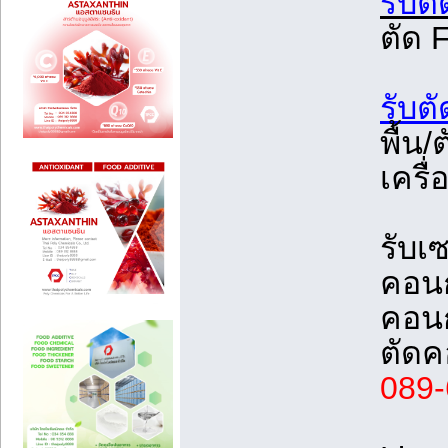
รับต
ตัด
รับต
พื้น
เครื
รับเ
คอนก
คอนก
ตัด
089