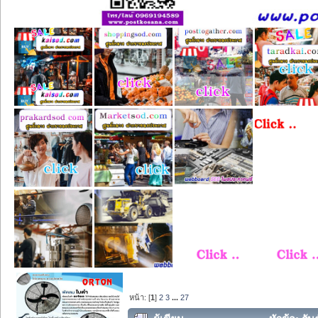
หน้า: [
1
]
2
3
...
27