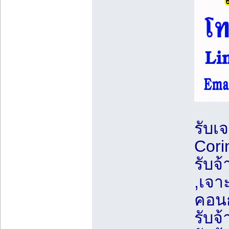
รับเ
Cori
รับจ
,เจา
คอนก
รับจ