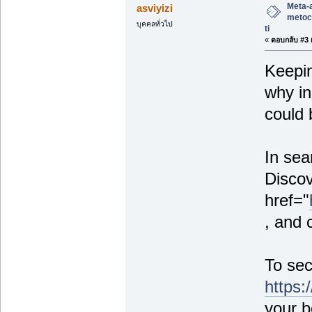
Meta-
asviyizi
metoc
บุคคลทั่วไป
ti
«
ตอบกลับ #3 เ
Keepin
why in
could 
In sea
Discov
href="
, and 
To sec
https:
your b