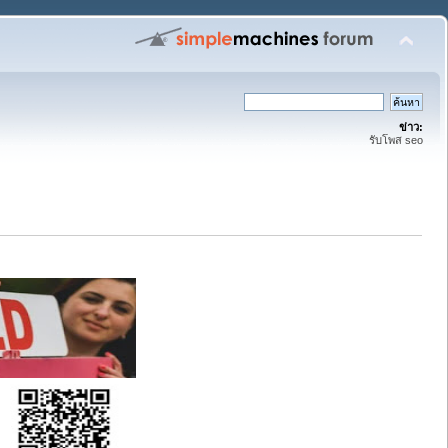
ข่าว:
รับโพส seo