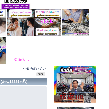
« หน้าที่แล้ว
ต่อไป »
พิมพ์
อ่าน 13335 ครั้ง)