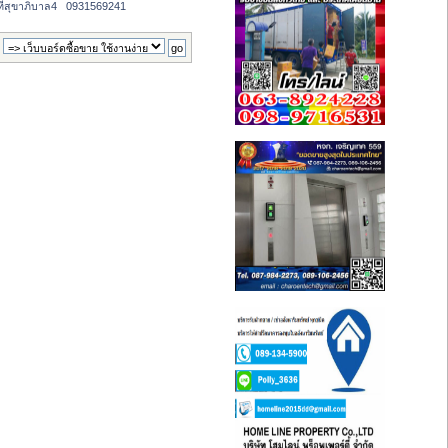
ที่สุขาภิบาล4   0931569241