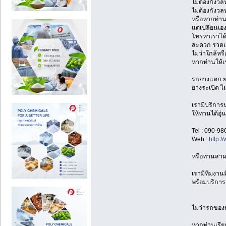
ไม่ต้องกังว
ไม่ต้องกังวลห
หรือหากท่าน
แต่เปลี่ยนเอง
โทรหาเราได้เ
สะดวก รวดเร
ไม่ว่าใกล้ห
หากท่านให้เร
รถยางแตก ยา
ยางระเบิด ไ
เรามีบริการน
ให้ท่านได้อุ่
Tel : 090-9
Web :
http:
หรือท่านสา
เรามีทีมงานม
พร้อมบริการ
ไม่ว่ารถของ
หากท่านเรีย