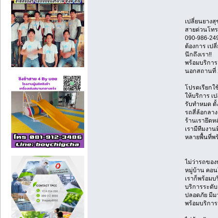
เปลี่ยนยางส
สายด่วนโทรเ
090-986-24
ต้องการ เปล
นึกถึงเรา!!
พร้อมบริการ
นอกสถานที่ 
โปรดเรียกใช้
ให้บริการ เ
รับทำหมด ตั
รถสี่ล้อกลา
ร้านเรายึดหล
เรามีทีมงาน
หลายพื้นที่
ไม่ว่ารถของ
หมู่บ้าน คอน
เราก็พร้อมบ
บริการระดับ 
ปลอดภัย มีม
พร้อมบริการ