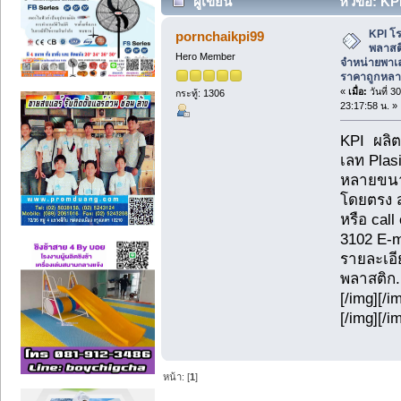
ผู้เขียน
หัวข้อ: K
จำหน่ายพาเลท พาเลทพสติก ราคาถูกหลา
KPI โ
pornchaikpi99
พลาสต
Hero Member
จำหน่ายพาเ
ราคาถูกหล
«
เมื่อ:
วันที่ 3
กระทู้: 1306
23:17:58 น. »
KPI ผลิ
เลท Plas
หลายขนา
โดยตรง 
หรือ cal
3102 E-m
รายละเอีย
พลาสติก.
[/img][/i
[/img][/i
หน้า: [
1
]