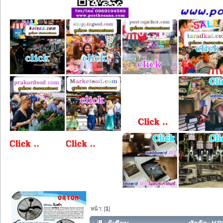
หน้า: [
1
]