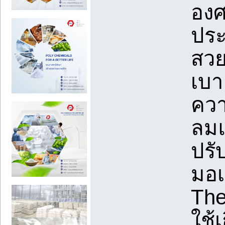
องศ
ประ
สวย
เบา
ควา
ลมแ
ปรั
มอเ
The
ใช้