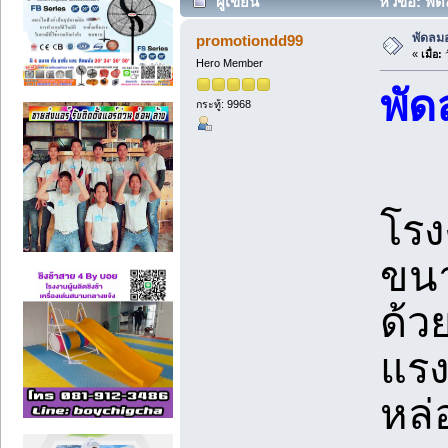
ผู้เขียน
หัวข้อ: พั
พัดลม
promotiondd99
«
เมื่อ:
ว
Hero Member
พั
กระทู้: 9968
โรง
ขนา
ด้ว
แรง
หล่