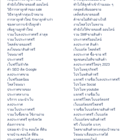
ทํายังไงให้ขายของดี ออนไลน์
ทําไงให้ลูกค้าเข้าร้านเยอะ ๆ
วิธีการหาลูกค้าของ sale
กลยุทธ์เพิ่มยอดขาย
วิธีหาลูกค้ากลุ่มเป้าหมาย
เคล็ดลับขายของดี
การหาลูกค้าใหม่ รักษาลูกค้าเก่า
ค้าขายไม่ดีทำอย่างไรดี
ช่องทางการเข้าถึงลูกค้า
งานโพสโปรโมทงาน
เพิ่มฐานลูกค้าใหม่
ทํายังไงให้ขายของดี ออนไลน์
รวมเว็บลงประกาศฟรี ล่าสุด
รวม SMFขายสินค้า
รวมเว็บประกาศฟรี
ประกาศฟรีออนไลน์
โพสต์ขายของฟรี
ลงประกาศ สินค้า
ลงโฆษณาสินค้าฟรี
เว็บบอร์ด โพสต์ฟรี
โฆษณาฟรี
ลงประกาศ ซื้อ-ขาย ฟรี
ประกาศฟรี
ชุมชนคนไอทีขายสินค้า
เว็บฟรีไม่จำกัด
ลงประกาศฟรีใหม่ๆ 2023
ทำ SEO ติด Google
โปรโมทธุรกิจฟรี
ลงประกาศขาย
โปรโมทสินค้าฟรี
เว็บฟรียอดนิยม
แจกฟรี รายชื่อเว็บลงประกาศฟรี
โพสโฆษณา
โปรโมท Social
ประกาศขายของ
โปรโมท youtube
ประกาศหางาน
แจกฟรี รายชื่อเว็บ
บริการ แนะนำเว็บ
แจกฟรีโพสเว็บบอร์ดsmf
ลงประกาศ
เว็บบอร์ดsmfโพสฟรี
รวมเว็บประกาศฟรี
รายชื่อเว็บบอร์ดขายสินค้าฟรี
รวมเว็บซื้อขาย ใช้งานง่าย
ลงประกาศฟรี เว็บบอร์ด
ลงประกาศฟรี ทุกจังหวัด
เว็บบอร์ดขายสินค้าฟรี
ต้องการขาย
ฟรี เว็บบอร์ด แรงๆ
ปล่อยเช่า บ้าน คอนโด ที่ดิน
โพสขายสินค้าตรงกลุ่มเป้าหมาย
ขายบ้าน คอนโด ที่ดิน
โฆษณาเลื่อนประกาศได้
ประกาศฟรี ไม่มี หมดอายุ
ขายของออนไลน์