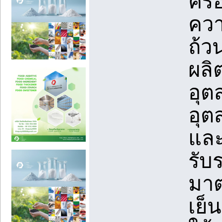
ครอ
ควา
ถ้ว
ผลิ
อุต
อุต
และ
รับ
มาต
เย็