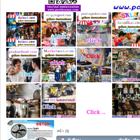
หน้า: [
1
]