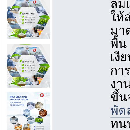
ลมแ
ให้
มาต
พื้
เงี
การ
งาน
ขึ้
พั
ทนท