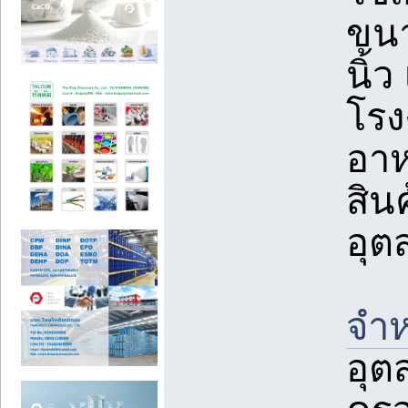
ขนา
นิ้
โรง
อาห
สิน
อุต
จำห
อุต