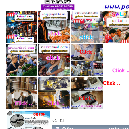
หน้า: [
1
]