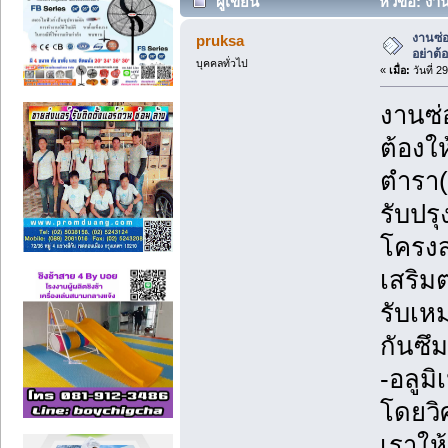
ผู้เขียน
หัวข้อ: งา
(อ่าน 1100 ครั้ง)
งานซ่
pruksa
อย่าต้
บุคคลทั่วไป
«
เมื่อ:
วันที่ 2
งานซ่
ต้องใ
ตำรา(
รับปร
โครงส
เสริม
รับเห
กันซึ
-อลูม
โดยวิ
เราให