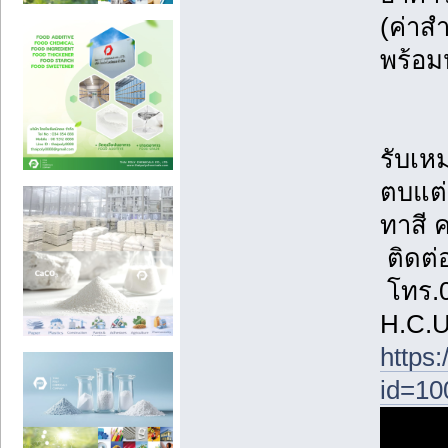
(ค่าส
พร้อม
รับเห
ตบแต่
ทาสี 
ติดต่
โทร.0
H.C.
https
id=10