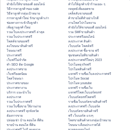
ทํายังไงให้ขายของดี ออนไลน์
ทําไงให้ลูกค้าเข้าร้านเยอะ ๆ
วิธีการหาลูกค้าของ sale
กลยุทธ์เพิ่มยอดขาย
วิธีหาลูกค้ากลุ่มเป้าหมาย
เคล็ดลับขายของดี
การหาลูกค้าใหม่ รักษาลูกค้าเก่า
ค้าขายไม่ดีทำอย่างไรดี
ช่องทางการเข้าถึงลูกค้า
งานโพสโปรโมทงาน
เพิ่มฐานลูกค้าใหม่
ทํายังไงให้ขายของดี ออนไลน์
รวมเว็บลงประกาศฟรี ล่าสุด
รวม SMFขายสินค้า
รวมเว็บประกาศฟรี
ประกาศฟรีออนไลน์
โพสต์ขายของฟรี
ลงประกาศ สินค้า
ลงโฆษณาสินค้าฟรี
เว็บบอร์ด โพสต์ฟรี
โฆษณาฟรี
ลงประกาศ ซื้อ-ขาย ฟรี
ประกาศฟรี
ชุมชนคนไอทีขายสินค้า
เว็บฟรีไม่จำกัด
ลงประกาศฟรีใหม่ๆ 2023
ทำ SEO ติด Google
โปรโมทธุรกิจฟรี
ลงประกาศขาย
โปรโมทสินค้าฟรี
เว็บฟรียอดนิยม
แจกฟรี รายชื่อเว็บลงประกาศฟรี
โพสโฆษณา
โปรโมท Social
ประกาศขายของ
โปรโมท youtube
ประกาศหางาน
แจกฟรี รายชื่อเว็บ
บริการ แนะนำเว็บ
แจกฟรีโพสเว็บบอร์ดsmf
ลงประกาศ
เว็บบอร์ดsmfโพสฟรี
รวมเว็บประกาศฟรี
รายชื่อเว็บบอร์ดขายสินค้าฟรี
รวมเว็บซื้อขาย ใช้งานง่าย
ลงประกาศฟรี เว็บบอร์ด
ลงประกาศฟรี ทุกจังหวัด
เว็บบอร์ดขายสินค้าฟรี
ต้องการขาย
ฟรี เว็บบอร์ด แรงๆ
ปล่อยเช่า บ้าน คอนโด ที่ดิน
โพสขายสินค้าตรงกลุ่มเป้าหมาย
ขายบ้าน คอนโด ที่ดิน
โฆษณาเลื่อนประกาศได้
ประกาศฟรี ไม่มี หมดอายุ
ขายของออนไลน์