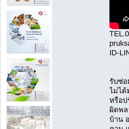
TEL.0
pruk
ID-LI
รับซ่อ
ไม่ได้
หรือป
ผิดพล
บ้าน 
คาน แ