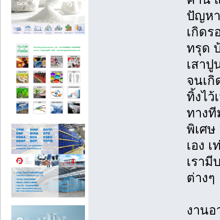
ปัญหา
เกิดร
ทรุด บ
เสาปู
จนเกิ
ทิ้งไ
ทางที
พิเศษ
เอง เท
เรามี
ต่างๆ
งานอา