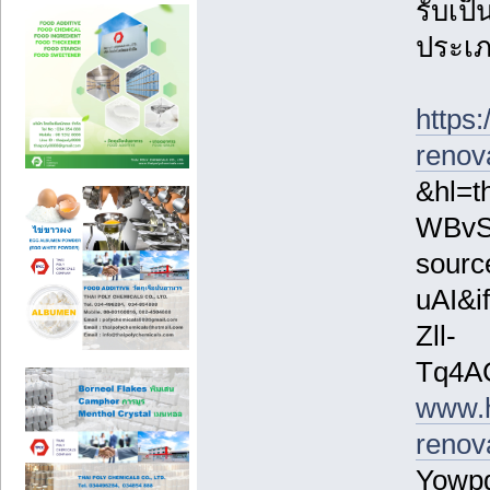
รับเป
ประเ
https
renov
&hl=t
WBvS
sour
uAI&
Zll-
Tq4A
www.
renov
Yowp