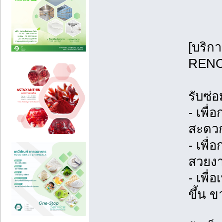
[บริกา
RENOV
รับซ่
- เพื่
สะดวก
- เพื่
สวยง
- เพื
ขึ้น ข