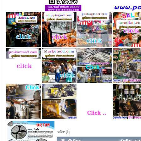
หน้า: [
1
]