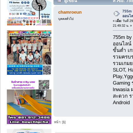
ผู้เขียน
หัวข้อ: 75
ออนไลน์ (อ่าน 1285 ครั้ง)
755m 
chamroeun
ออนไล
บุคคลทั่วไป
«
เมื่อ:
วันที่ 2
21:49:32 น. »
755m by 
ออนไลน์ ท
ขั้นต่ำ 
รวมครบระ
รวมเกมย
SLOT, Ha
Play,Ygg
Gaming รว
lnwasia 
สะดวก รว
Android
หน้า: [
1
]