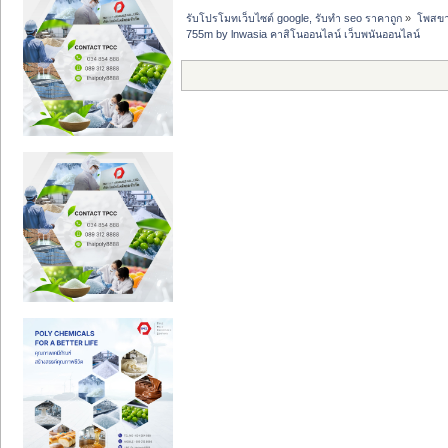
รับโปรโมทเว็บไซต์ google, รับทำ seo ราคาถูก
»
โพสขาย
755m by lnwasia คาสิโนออนไลน์ เว็บพนันออนไลน์ 