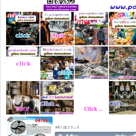
หน้า: [
1
]
2
3
...
5