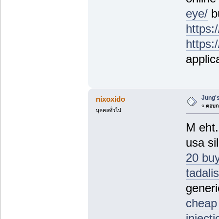
eye/
b
https:
https:
applic
Jung's
nixoxido
«
ตอบกล
บุคคลทั่วไป
M eht.
usa si
20 buy
tadali
generi
cheap 
injecti