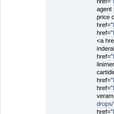
href="
agent 
price 
href="
href="
<a hre
indera
href="
linime
cartid
href="
href="
veramp
drops/
href="