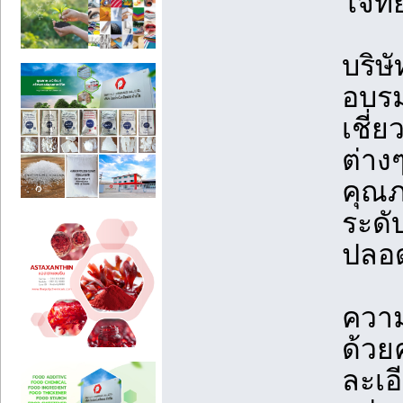
โจทย
บริษ
อบรม
เชี่
ต่างๆ
คุณภ
ระดั
ปลอด
ความ
ด้วย
ละเอ