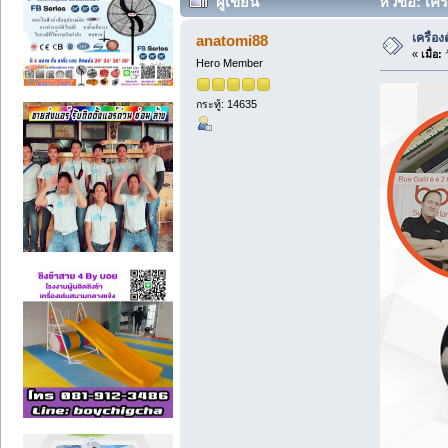
ผู้เขียน
หัวข้อ: เคร
เครื่อ
anatomi88
«
เมื่อ:
ว
Hero Member
กระทู้: 14635