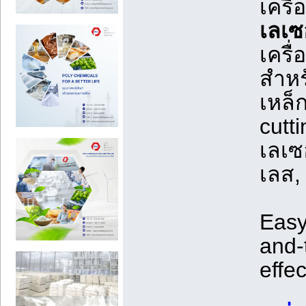
เครื
เลเซ
เครื
สำหรั
เหล็ก
cutt
เลเซ
เลส,
Easy
and-
effe