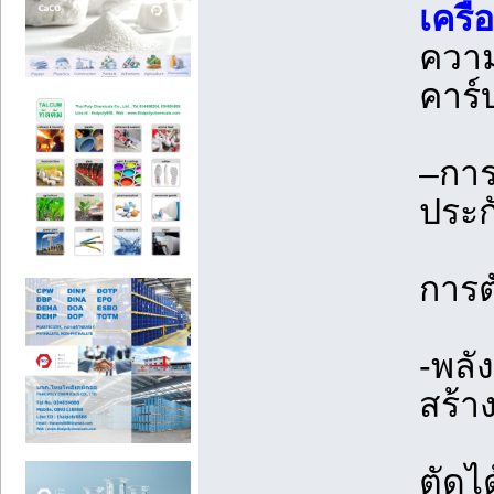
เครื
ความ
คาร์
–การ
ประก
การต
-พลั
สร้า
ตัดไ