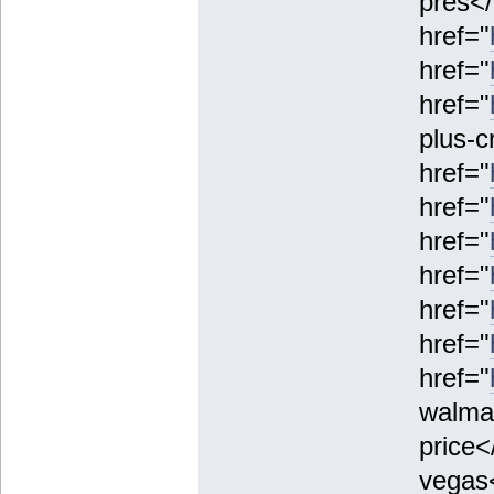
pres</
href="
href="
href="
plus-c
href="
href="
href="
href="
href="
href="
href="
walmar
price<
vegas<