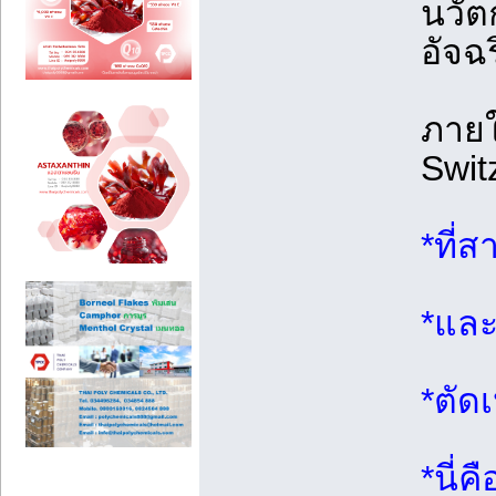
นวัต
อัจฉ
ภาย
Swit
*ที่
*และ
*ตัด
*นี่