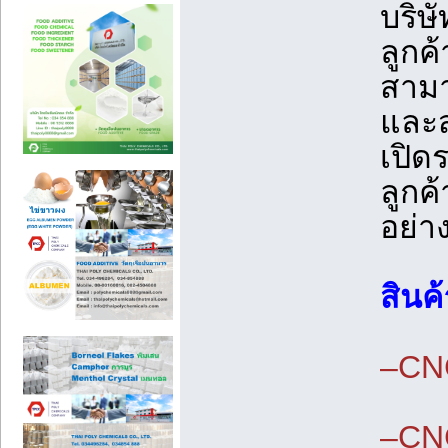
บริษ
ลูกค
สามา
และส
เปิด
ลูกค
อย่าง
สินค
–CNC
–CN