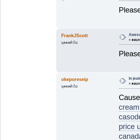
Please
Aweso
FrankJScott
«
ตอบกล
บุคคลทั่วไป
Please
In jea
okeporeseip
«
ตอบกล
บุคคลทั่วไป
Causes
cream
casode
price 
canad