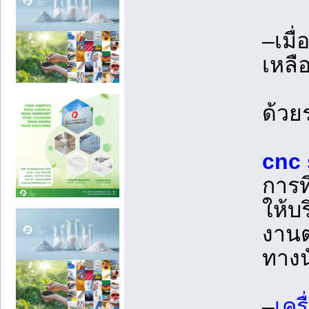
–เมื
เหลื
ด้วย
cnc 
การท
ให้บ
งานต
ทางน
–
เคร