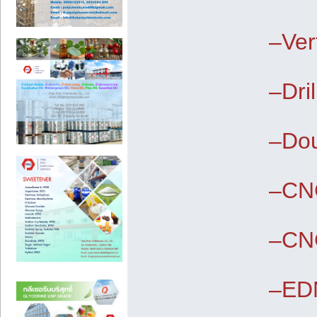
–Ver
–Dri
–Do
–CN
–CN
–ED