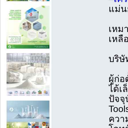
แม่น
เหมา
เหลื
บริษ
ผู้ก
ได้เ
ปัจจ
Tool
ควา