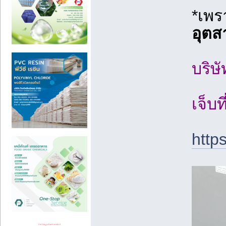
*เพร
อุต
บริษ
เจ็บท
http