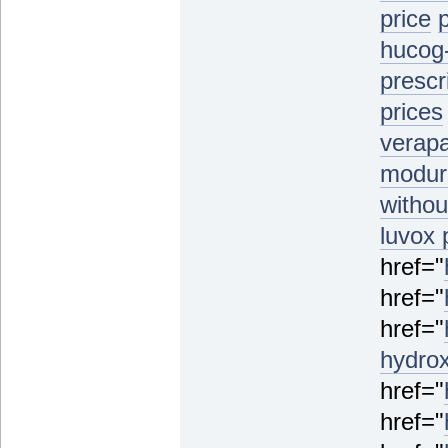
price
hucog
prescr
prices
verapa
modure
withou
luvox 
href="
href="
href="
hydrox
href="
href="