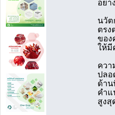
อย่
นวัต
ตรงต
ของค
ให้ม
ความ
ปลอด
ด้าน
คำแน
สูงสุ