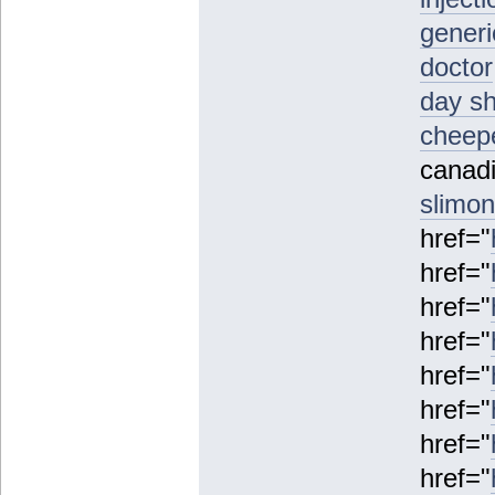
generi
doctor
day sh
cheepe
canad
slimon
href="
href="
href="
href="
href="
href="
href="
href="