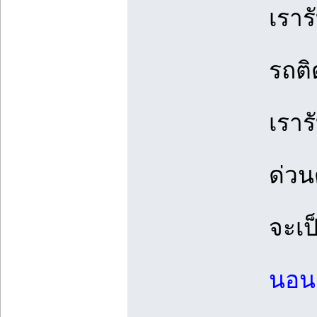
เราร
รถติ
เราร
ด่วน
จะเป
นอน ห