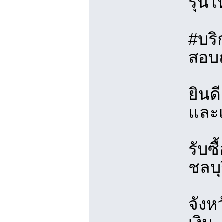
รุ่น
#บริ
สอบถ
ยินด
และเ
รับซ
ชลบุ
จังห