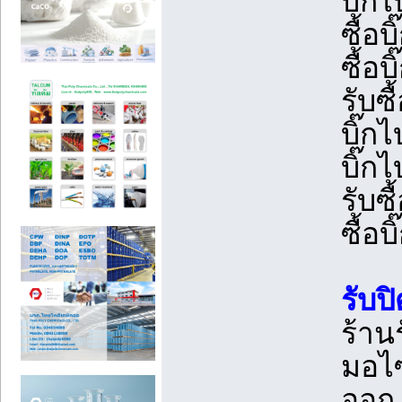
บิ๊ก
ซื้อบ
ซื้อบ
รับซื
บิ๊กไ
บิ๊ก
รับซื
ซื้อบ
รับป
ร้าน
มอไซ
ออก,