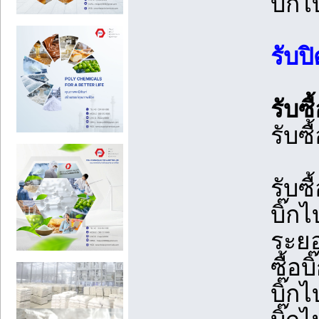
บิ๊กไ
รับป
รับซ
รับซื
รับซื
บิ๊กไ
ระยอ
ซื้อ
บิ๊กไ