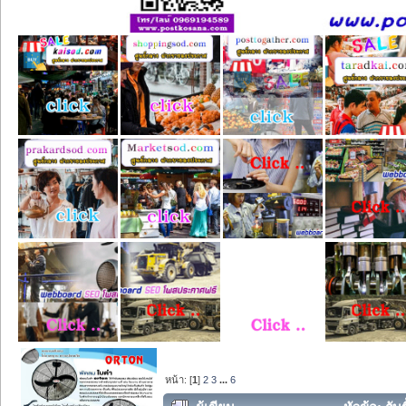
หน้า: [
1
]
2
3
...
6