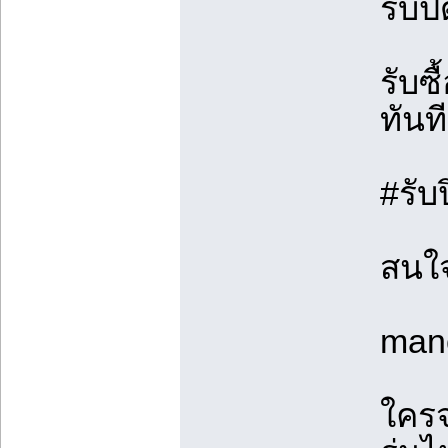
รับป
รับซ
ทันท
#รับ
สนใ
man
ใครจ