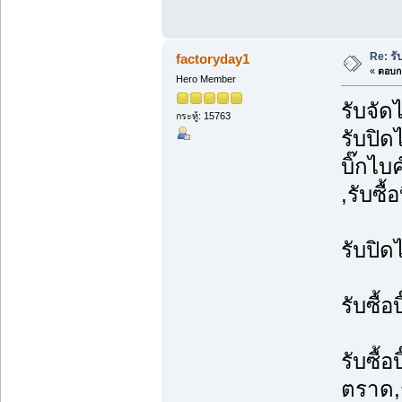
Re: รั
factoryday1
«
ตอบกล
Hero Member
รับจัด
กระทู้: 15763
รับปิดไ
บิ๊กไบ
,รับซื้
รับปิด
รับซื้
รับซื้อ
ตราด,รั