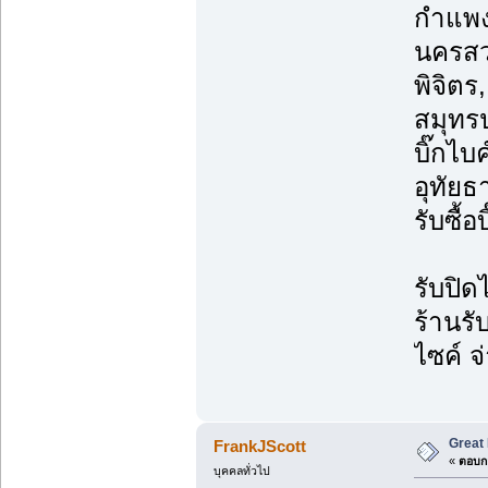
กำแพงเ
นครสวร
พิจิตร,
สมุทรป
บิ๊กไบค
อุทัยธ
รับซื้อ
รับปิด
ร้านรั
ไซค์ จ
Great 
FrankJScott
«
ตอบกล
บุคคลทั่วไป