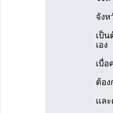
จังห
เป็น
เอง
เบื่
ต้อง
เเละ