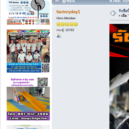
ผู้เขียน
หัวข้อ: รับ
รับซื้อ
factoryday1
«
เมื่อ:
ว
Hero Member
กระทู้: 15763