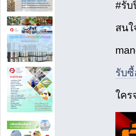
#รับ
สนใ
man
รับซ
ใครจ