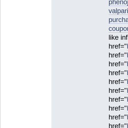
phenoj
valpar
purcha
coupo
like in
href="
href="
href="
href="
href="
href="
href="
href="
href="
href="