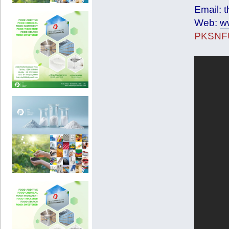
Email: 
Web:
w
PKSNF