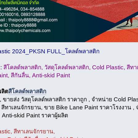
lastic 2024_PKSN FULL_โคลด์พลาสติก
า:
สีโคลด์พลาสติก, วัสดุโคลด์พลาสติก, Cold Plastic, สีท
nt, สีกันลื่น, Anti-skid Paint
ลิต
สีโคลด์พลาสติก
, ขายส่ง วัสดุโคลด์พลาสติก ราคาถูก , จำหน่าย Cold Plast
 สีทาเลนจักรยาน, ขาย Bike Lane Paint ราคาโรงงาน , จำ
 Anti-skid Paint ราคาผู้ผลิต
stic, สีทาเลนจักรยาน,