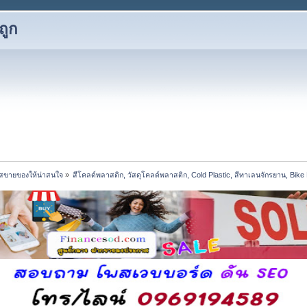
ถูก
พสขายของให้น่าสนใจ
»
สีโคลด์พลาสติก, วัสดุโคลด์พลาสติก, Cold Plastic, สีทาเลนจักรยาน, Bike