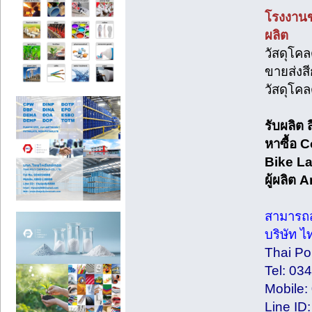
โรงงานข
ผลิต
วัสดุโคล
ขายส่งสี
วัสดุโค
รับผลิต 
หาซื้อ C
Bike La
ผู้ผลิต 
สามารถสอ
บริษัท ไ
Thai Po
Tel: 03
Mobile
Line ID