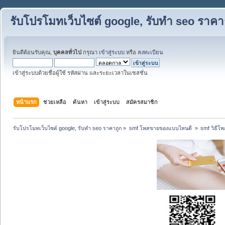
รับโปรโมทเว็บไซต์ google, รับทำ seo ราคา
ยินดีต้อนรับคุณ,
บุคคลทั่วไป
กรุณา
เข้าสู่ระบบ
หรือ
ลงทะเบียน
เข้าสู่ระบบด้วยชื่อผู้ใช้ รหัสผ่าน และระยะเวลาในเซสชั่น
หน้าแรก
ช่วยเหลือ
ค้นหา
เข้าสู่ระบบ
สมัครสมาชิก
รับโปรโมทเว็บไซต์ google, รับทำ seo ราคาถูก
»
smf โพสขายของแบบไหนดี 
»
smf วิธีโ