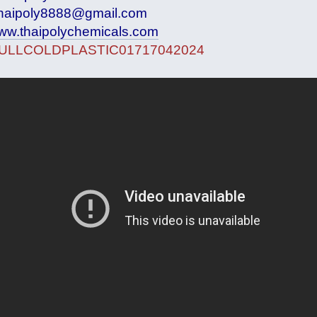
thaipoly8888@gmail.com
ww.thaipolychemicals.com
ULLCOLDPLASTIC01717042024