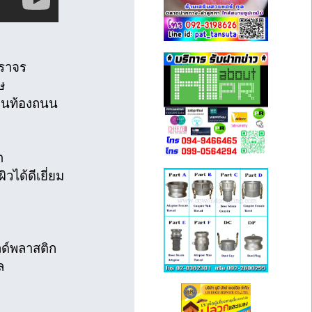
จราจร
ษ
ตุบนท้องถนน
ต
วได้ดีเยี่ยม
ลด์พลาสติก
ล