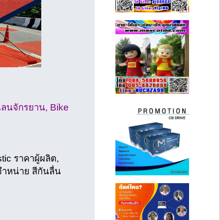
าเลนจักรยาน, Bike
ic ราคาผู้ผลิต,
หน่าย สีกันลื่น