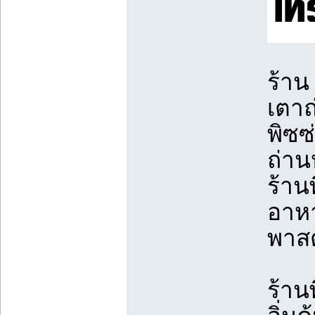
ร้าน
เตา
พิซซ
ถ่าน
ร้าน
อาหา
พาส
ร้าน