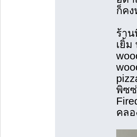
ก็คง
ร้าน
เยิ้
wood
wood
pizz
พิซซ
Fire
คลอง