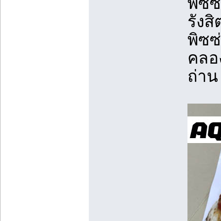
พิซซ
รังส
พิซซ
คลอง
ถ่าน