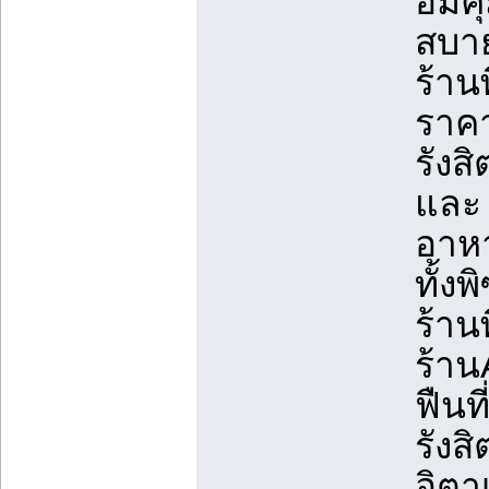
อิ่ม
สบา
ร้าน
ราคา
รังส
และ 
อาหา
ทั้ง
ร้าน
ร้าน
ฟืนท
รังส
อิตา