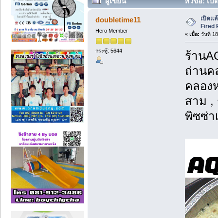
ผู้เขียน
หัวข้อ: เป
เปิดแล
doubletime11
Fired 
Hero Member
«
เมื่อ:
วันที่ 1
กระทู้: 5644
ร้านAQ
ถ่านคล
คลองหน
สาม , 
พิซซ่