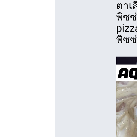
ตาเล
พิซซ
pizz
พิซซ