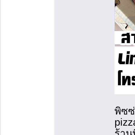
พิซซ
pizz
ร้าน