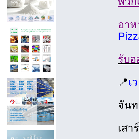
พวกเ
อาหา
Pizz
รับอ
📍
เว
จันทร
เสาร