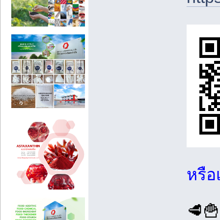
หรือ
🥩🍟