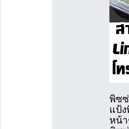
พิซซ
แป้ง
หน้า