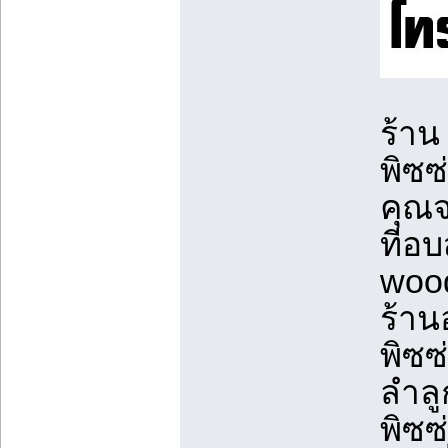
ร้าน
พิซซ
คุณจ
ที่อ
wood
ร้าน
พิซซ
ลำลู
พิซซ