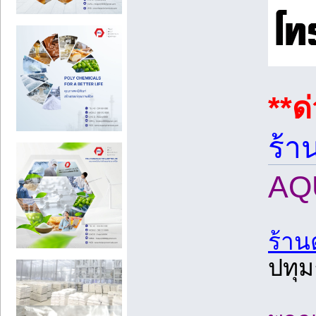
**ด
ร้า
AQU
ร้านตั
ปทุม