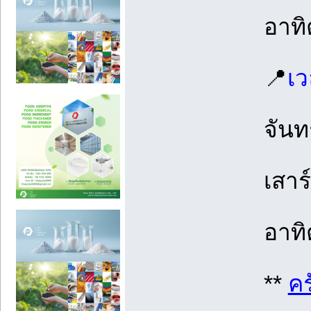
อาทิ
📍
เว
จันทร
เสาร์
อาทิ
**
คร