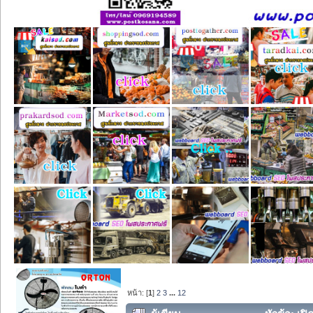
หน้า: [
1
]
2
3
...
12