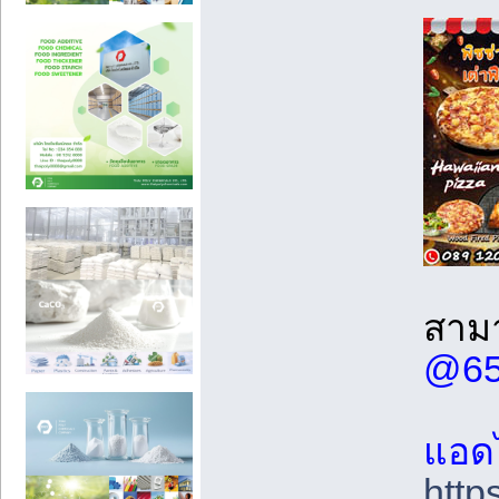
สามา
@65
แอดไ
http