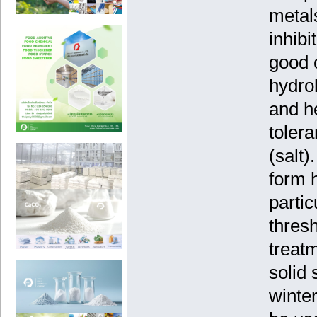
metal
inhib
good c
hydro
and he
tolera
(salt)
form 
parti
thresh
treatm
solid 
winter