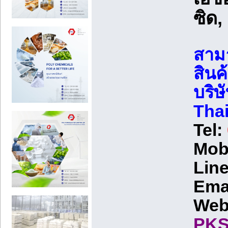
ซิด,
สามา
สินค้
บริษ
Tha
Tel:
Mob
Line
Emai
Web
PKS