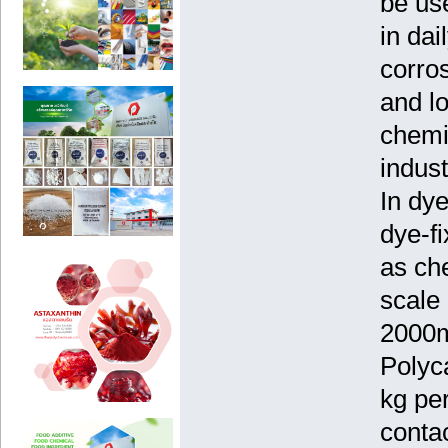
be use
in dai
corros
and lo
chemic
indus
In dye
dye-fi
as ch
scale 
2000m
Polyc
kg pe
conta