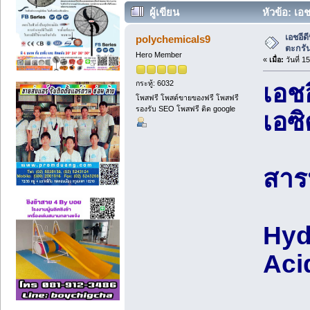
ผู้เขียน
หัวข้อ: เอ
เอชอีด
polychemicals9
ตะกรั
Hero Member
«
เมื่อ:
วันที่ 
กระทู้: 6032
เอช
โพสฟรี โพสต์ขายของฟรี โพสฟรี
รองรับ SEO โพสฟรี ติด google
เอซิ
สาร
Hyd
Aci