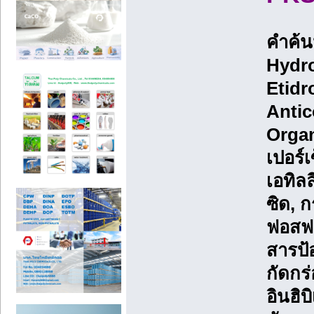
คำค้
Hydro
Etidr
Antic
Orga
เปอร์
เอทิล
ซิด, 
ฟอสฟอ
สารป้
กัดกร
อินฮิบ