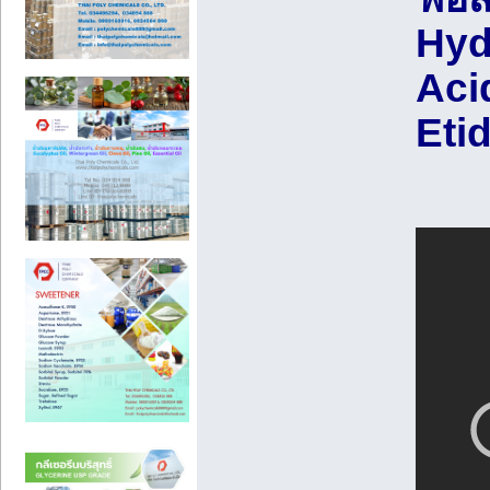
Hyd
Acid
Eti