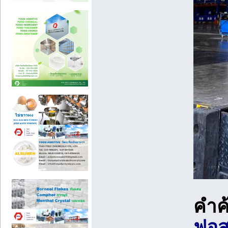
คำค
ฟอส