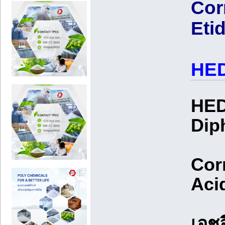
Cor
Eti
HE
HED
Dip
Corr
Aci
เอชอ