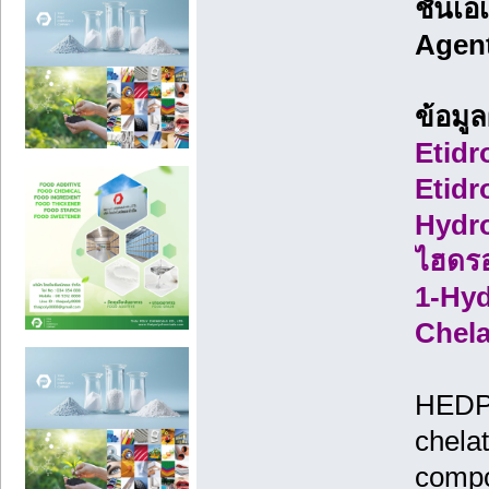
ชันเอ
Agent
ข้อมู
Etidr
Etidr
Hydro
ไฮดรอ
1-Hyd
Chela
HEDP i
chelat
compo