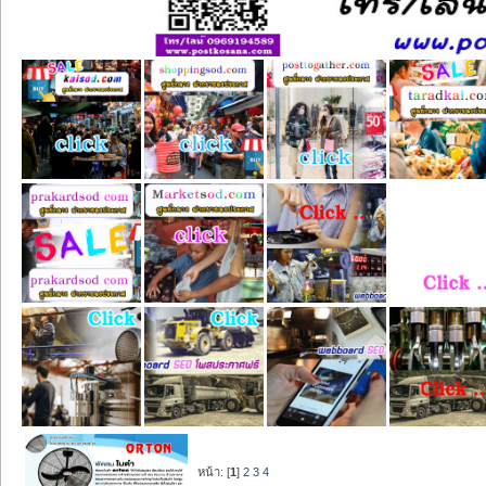
หน้า: [
1
]
2
3
4