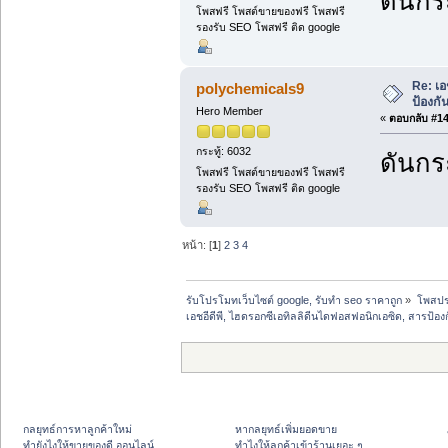
ดันกระ
โพสฟรี โพสต์ขายของฟรี โพสฟรี
รองรับ SEO โพสฟรี ติด google
Re: เอ
polychemicals9
ป้องกั
Hero Member
«
ตอบกลับ #14 
กระทู้: 6032
ดันกระ
โพสฟรี โพสต์ขายของฟรี โพสฟรี
รองรับ SEO โพสฟรี ติด google
หน้า: [
1
]
2
3
4
รับโปรโมทเว็บไซต์ google, รับทำ seo ราคาถูก
»
โพสปร
เอชอีดีพี, ไฮดรอกซีเอทิลลิดีนไดฟอสฟอนิกเอซิด, สารป้อ
กลยุทธ์การหาลูกค้าใหม่
หากลยุทธ์เพิ่มยอดขาย
ทํายังไงให้ขายของดี ออนไลน์
ทําไงให้ลูกค้าเข้าร้านเยอะ ๆ