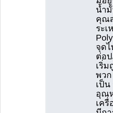
มีอย
น้ำม
คุณส
ระเห
Poly
จุด
ต่อป
เริ่
พวก 
เป็น
อุณห
เครื
มีกา