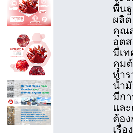
พื้น
ผลิต
คุณส
อุตส
มีเท
คุมต
ทำรา
น้ำม
มีกา
และก
ต้อง
เรื่