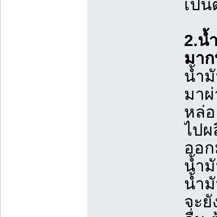
เป็น
2.น้
มากท
น้ำม
มาผ
หล่อ
ไปผ
ออกม
น้ำม
น้ำม
จะยั