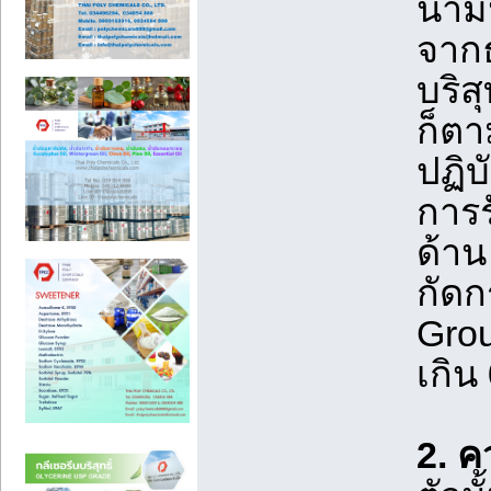
น้ำม
จากธ
บริส
ก็ตา
ปฏิบ
การร
ด้าน
กัดก
Grou
เกิน
2. ค