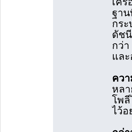
เครื
ฐานท
กระบ
ดัชน
กว่า
และอ
ความ
หลา
โพลี
ไว้อ