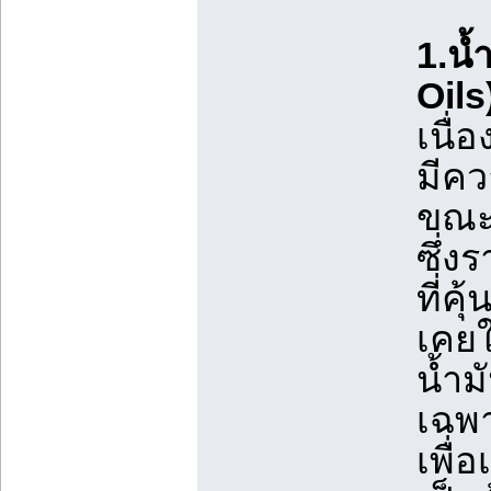
1.น้
Oils
เนื่
มีคว
ขณะ
ซึ่ง
ที่คุ
เคยใ
น้ำม
เฉพา
เพื่