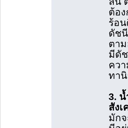
ลื่น
ต้อง
ร้อน
ดัช
ตามอ
มีดั
ความ
ทานิ
3. น
สังเ
มักจ