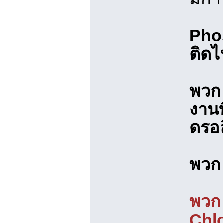
Phos
ติดไ
พวก 
งานท
ดรอล
พวก 
พวก
Chl