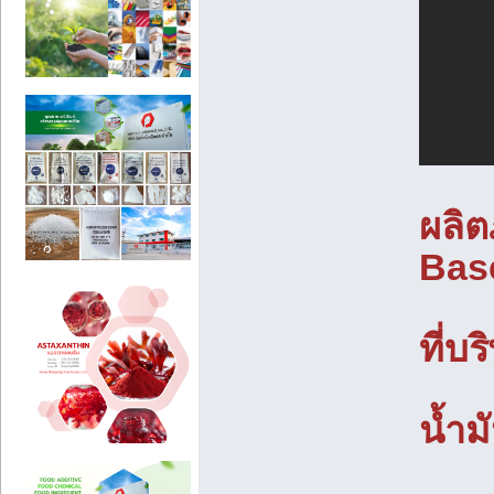
ผลิต
Base
ที่บ
น้ำม