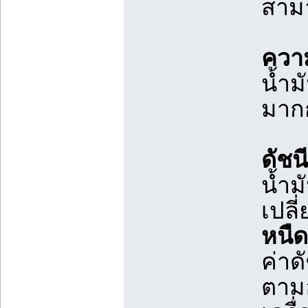
สาม
ความ
น้ำม
มากก
ดัชน
น้ำม
เปลี
หนืด
ค่าด
ตามอ