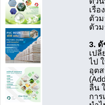
ตัวน
เรื่
ตัวม
ตัวม
3. ด
เปลี
ไป ใ
อุต
(Add
ลื่น
การเ