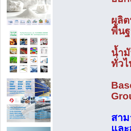
ผลิต
พื้น
น้ำมั
ทั่ว
Base
Grou
สามา
และสั