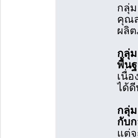
กลุ่
คุณ
ผลิต
กลุ่
พื้น
เนื่
ได้
กลุ่
กับกล
แต่จ