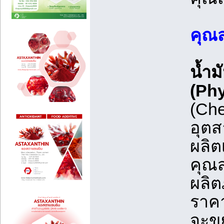
คุณส
น้ำม
(Phy
(Che
อุตส
ผลิต
คุณ
ผลิต
ราคา
จะขย