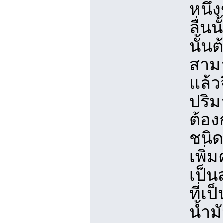
หนึ่
ลื่น
นั้น
สามา
แล้ว
ปริม
ต้อง
ชนิ
เพิ่
เป็น
ที่เ
น้ำม