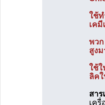
ใช้ท
เคม
พวก 
สูงม
ใช้ใ
ลิค
สารเ
เครื