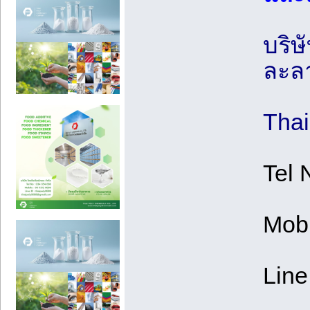
บริษ
ละล
Thai
Tel 
Mobi
Line