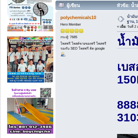
ผู้เขียน
หัวข้อ: น้ำ
น้ำมัน
polychemicals10
ฐาน, 
Hero Member
«
เมื่อ:
วันที่ 
กระทู้: 7685
น้ำม
โพสฟรี โพสต์ขายของฟรี โพสฟรี
รองรับ SEO โพสฟรี ติด google
เบสอ
150
888
310