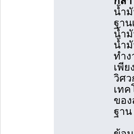
กล่า
น้ำม
ฐานเ
น้ำม
น้ำม
ทำงา
เพีย
วิศ
เทคโ
ของส
ฐาน 
ข้อม