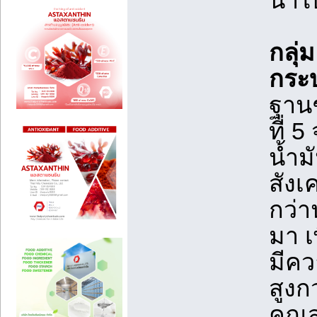
นำไป
กลุ่
กระบ
ฐานช
ที่ 
น้ำม
สังเ
กว่า
มา เ
มีคว
สูงก
คุณส