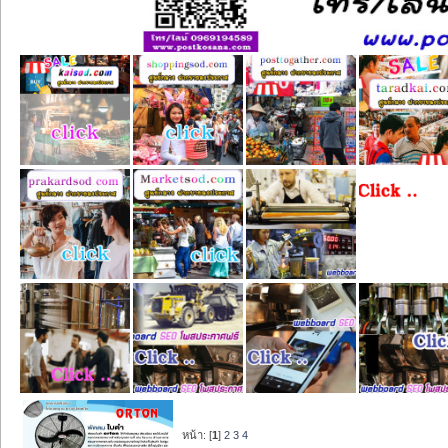
หน้า: [
1
]
2
3
4