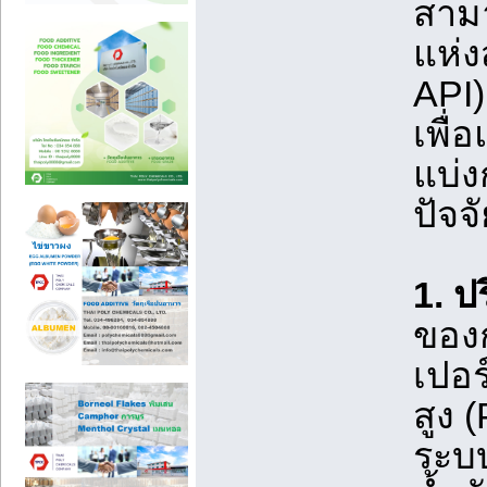
สามา
แห่ง
API)
เพื่
แบ่ง
ปัจจ
1. ป
ของก
เปอร
สูง 
ระบบ