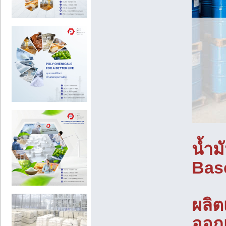
น้ำม
Base
ผลิต
ออก