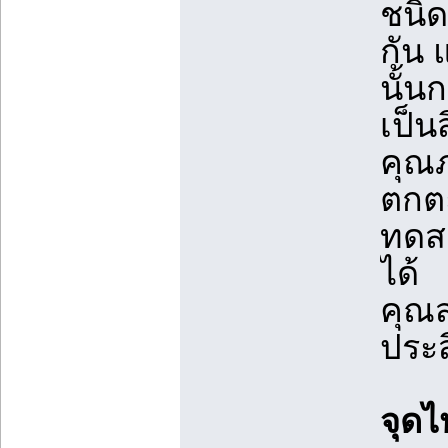
ชนิด
กัน 
นั้น
เป็น
คุณภ
ตกตะ
ทดสอ
ได้
คุณส
ประส
จุดไ