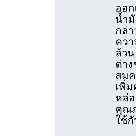
ออกแ
น้ำม
กล่า
ความ
ล้วน
ต่าง
สมคว
เพิ่
หล่อ
คุณ
ใช้ก