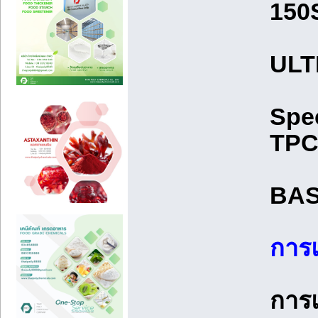
150
ULT
Spec
TP
BASE
การแ
การแ