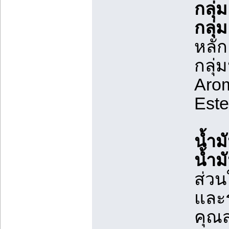
กลุ่
กลุ่
หลัก
กลุ่
Arom
Este
น้ำม
น้ำม
ส่วน
และร
คุณส