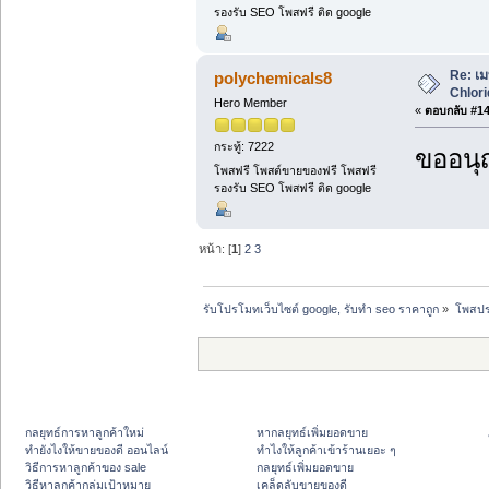
รองรับ SEO โพสฟรี ติด google
Re: เม
polychemicals8
Chlori
Hero Member
«
ตอบกลับ #14 
กระทู้: 7222
ขออนุ
โพสฟรี โพสต์ขายของฟรี โพสฟรี
รองรับ SEO โพสฟรี ติด google
หน้า: [
1
]
2
3
รับโปรโมทเว็บไซต์ google, รับทำ seo ราคาถูก
»
โพสปร
กลยุทธ์การหาลูกค้าใหม่
หากลยุทธ์เพิ่มยอดขาย
ทํายังไงให้ขายของดี ออนไลน์
ทําไงให้ลูกค้าเข้าร้านเยอะ ๆ
วิธีการหาลูกค้าของ sale
กลยุทธ์เพิ่มยอดขาย
วิธีหาลูกค้ากลุ่มเป้าหมาย
เคล็ดลับขายของดี