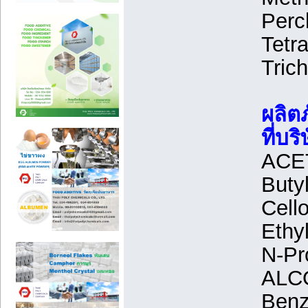
Perc
Tetr
Tric
ผลิต
ที่บ
ACE
Buty
Cell
Ethy
N-Pr
ALC
Benz