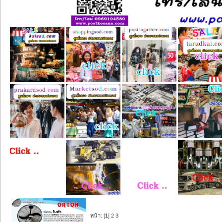
หน้า: [
1
]
2
3