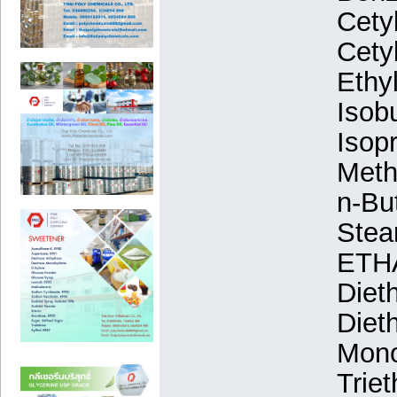
Cety
Cetyl
Ethy
Isobu
Isop
Meth
n-Bu
Stea
ETH
Diet
Diet
Mono
Trie