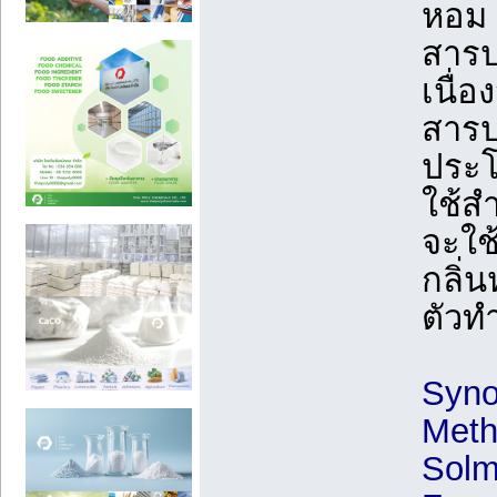
หอม ม
สารป
เนื่
สารป
ประโ
ใช้ส
จะใช
กลิ่
ตัวท
Syno
Meth
Solme