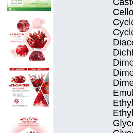
Cast
Cell
Cycl
Cycl
Diac
Dich
Dime
Dime
Dime
Emul
Ethy
Ethy
Glyc