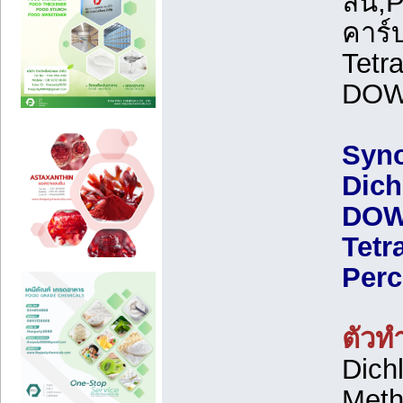
ลีน,
คาร์
Tetr
DOWP
Syno
Dich
DOWP
Tetr
Perc
ตัวท
Dich
Meth