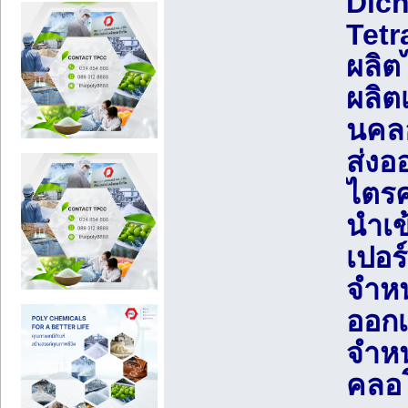
Dich
Tetr
ผลิต
ผลิต
นคลอ
ส่งอ
ไตรค
นำเข
เปอร
จำหน
ออกเ
จำหน
คลอโ