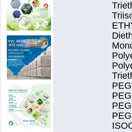
Trie
Trii
ETH
Diet
Mono
Poly
Poly
Trie
PEG 
PEG 
PEG 
PEG 
ISO