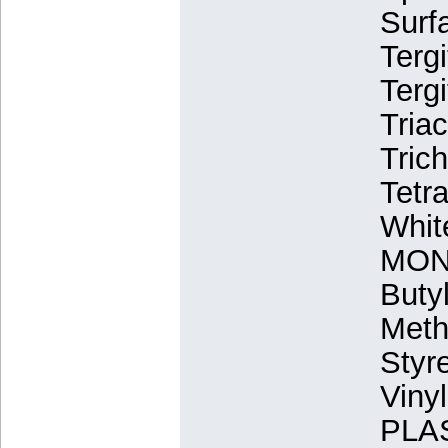
Surf
Tergi
Terg
Tria
Tric
Tetr
White
MO
Buty
Meth
Styr
Viny
PLA