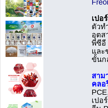
Freo
เปอร์
ตัวท
อุตส
พีซี
และข
ขั้น
สามา
คลอ
PCE,
เปอร