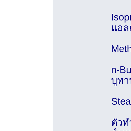
Isop
แอล
Meth
n-Bu
บูท
Stea
ตัวท