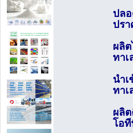
ปลอ
ปรา
ผลิ
ทาเ
นำเ
ทาเ
ผลิต
โอที