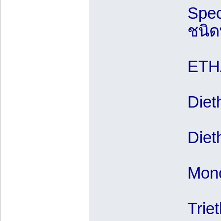
Spec
ชนิด
ETH
Diet
Diet
Mono
Trie