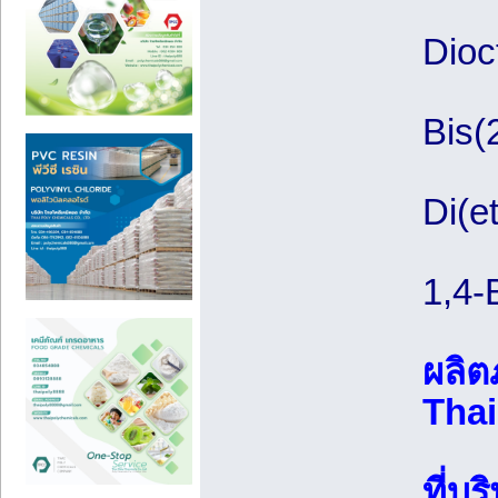
Dioc
Bis(
Di(e
1,4-
ผลิต
Thai
ที่บ