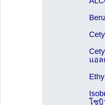
ALC
Benz
Cety
Cety
แอล
Ethy
Isob
โซบ