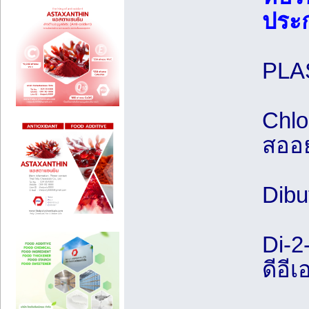
ประ
PLA
Chlo
สออย
Dibu
Di-2
ดีอี