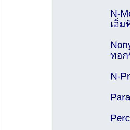
N-Me
เอ็มพ
Nony
ทอกซ
N-Pr
Para
Perc