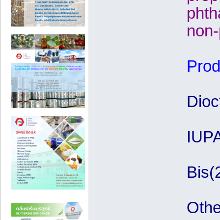
phth
non-
Prod
Dioc
IUP
Bis(
Oth