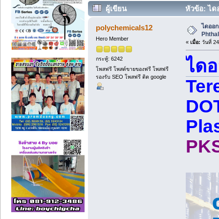
ผู้เขียน
หัวข้อ: ได
ไดออกท
polychemicals12
Phthal
Hero Member
«
เมื่อ:
วันที่ 
กระทู้: 6242
ไดอ
โพสฟรี โพสต์ขายของฟรี โพสฟรี
รองรับ SEO โพสฟรี ติด google
Ter
DOT
Plas
PKS