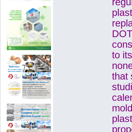
regu
plas
repl
DOTP
cons
to it
none
that
studi
cale
mold
plast
prop