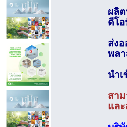
ผลิต
ดีโอท
ส่งอ
พลาส
นำเข
สามา
และสั