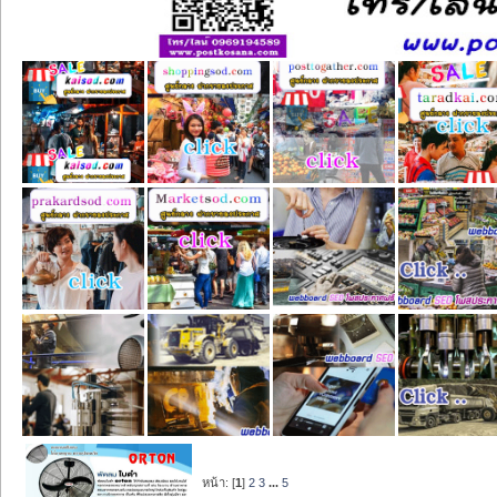
หน้า: [
1
]
2
3
...
5