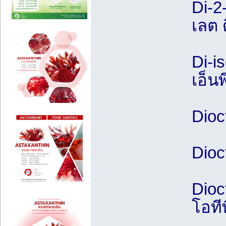
Di-2
เลต ด
Di-i
เอ็นพ
Dioc
Dioc
Dioc
โอที