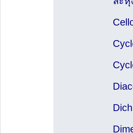
ละหุ่
Cell
Cycl
Cycl
Diac
Dich
Dime