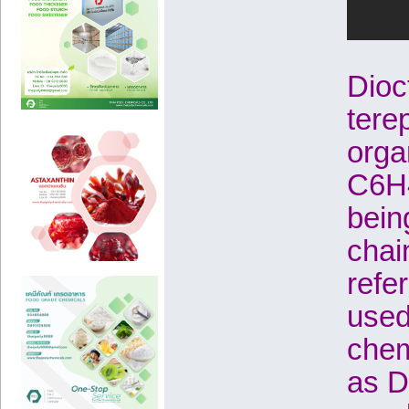
Dioc
tere
orga
C6H4
bein
chai
refer
used
chem
as D