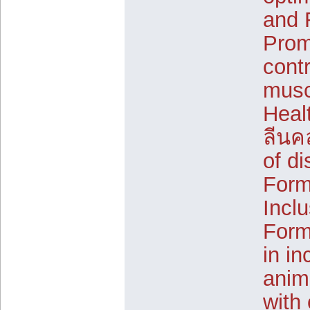
and 
Prom
contr
musc
Healt
ลีนคล
of di
Form
Incl
Form
in i
anim
with