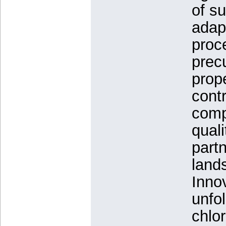
of su
adapt
proce
prec
prope
contr
comp
quali
partn
land
Innov
unfol
chlor