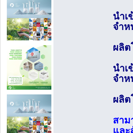
นำเข
จำหน
ผลิต
นำเข
จำหน
ผลิต
สามา
และสั