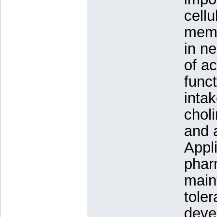
cellu
memb
in n
of ac
funct
intak
choli
and 
Appli
phar
maint
toler
deve