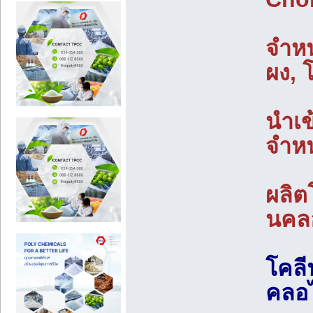
จำหน
ผง, 
นำเข
จำหน
ผลิต
นคล
โคลี
คลอไ