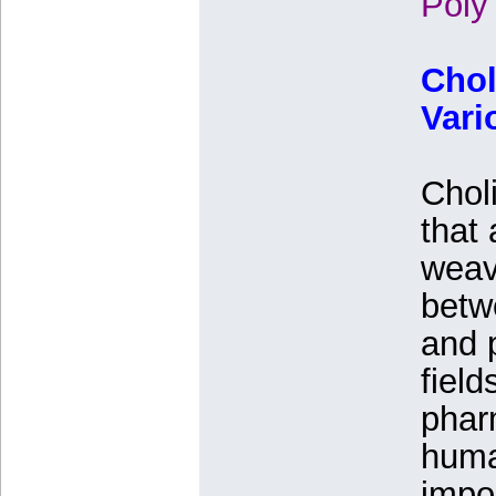
Poly
Chol
Vari
Chol
that 
weav
betw
and p
field
pharm
huma
impor