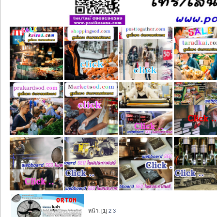
หน้า: [
1
]
2
3