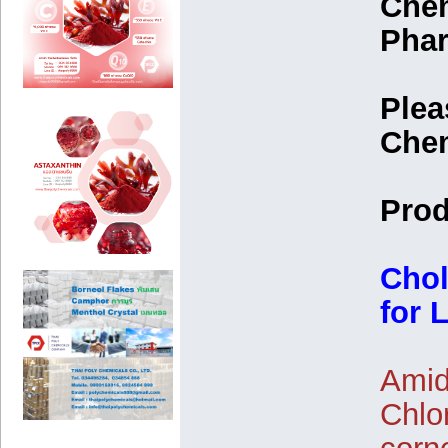
Chem
Phar
Plea
Chem
Prod
Chol
for 
Amids
Chlo