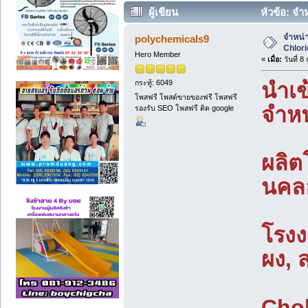
ผู้เขียน
หัวข้อ: จำ
จำหน่า
polychemicals9
Chlori
Hero Member
«
เมื่อ:
วันที่ 
กระทู้: 6049
นำเข
โพสฟรี โพสต์ขายของฟรี โพสฟรี
จำหน
รองรับ SEO โพสฟรี ติด google
ผลิต
นคลอ
โรงง
ผง, 
Chol