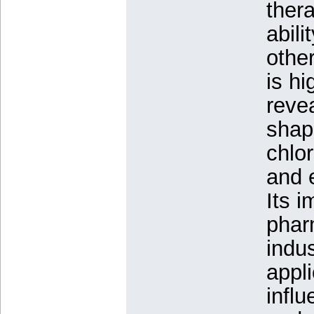
thera
abili
othe
is hi
revea
shap
chlo
and e
Its i
phar
indus
appl
influ