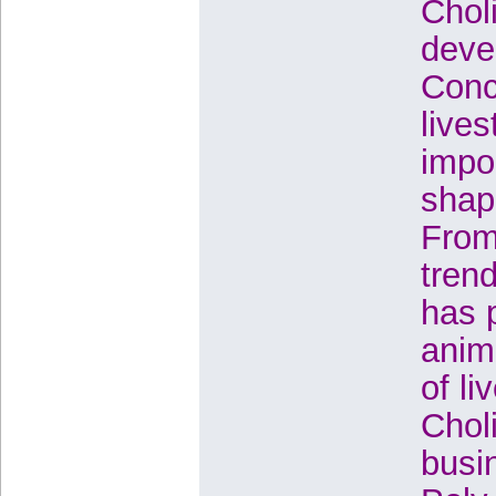
Chol
deve
Conc
lives
impo
shapi
From
tren
has 
anim
of li
Chol
busi