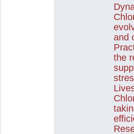
Dyna
Chlo
evolv
and 
Pract
the 
supp
stres
Live
Chlo
taki
effi
Rese