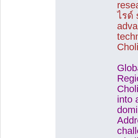
rese
ไรด์ 
adva
techn
Chol
Glob
Regi
Chol
into
domin
Addr
chal