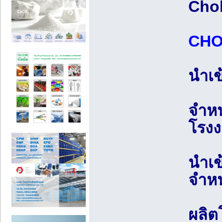
Chol
CHO
นำเข
จำหน
โรงง
นำเข
จำหน
ผลิต