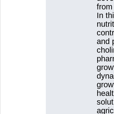
from 
In th
nutri
cont
and 
chol
pharm
grow
dyna
growt
healt
solut
agric