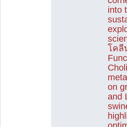
corne
into 
sust
explo
scie
โคลีน
Func
Chol
meta
on gr
and 
swin
highl
opti