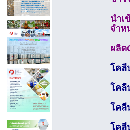
นำเข
จำหน
ผลิต
โคลี
โคลี
โคลี
โคลี