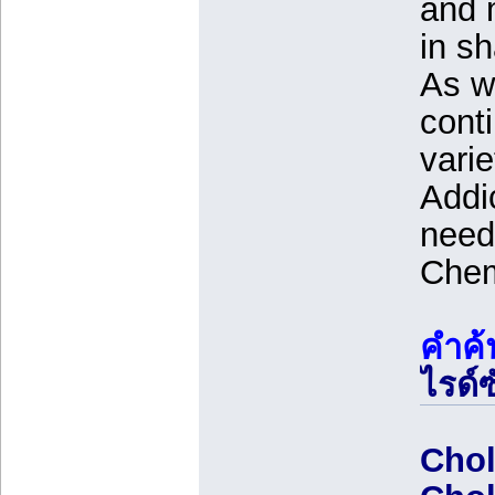
and 
in s
As we
conti
varie
Addi
need
Chem
คำค้
ไรด์
Chol