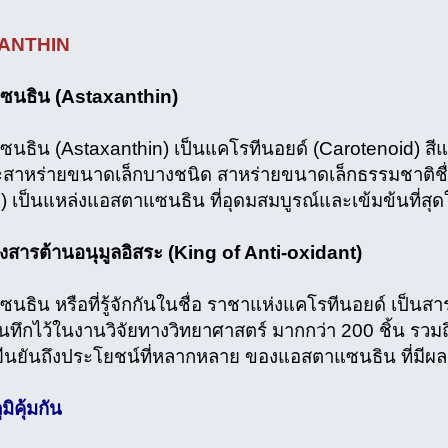
ANTHIN
ซนธิน (Astaxanthin)
ธิน (Astaxanthin) เป็นแคโรทีนอยด์ (Carotenoid) สีแดง
ละสาหร่ายขนาดเล็กบางชนิด สาหร่ายขนาดเล็กธรรมชาติชื่อ
s) เป็นแหล่งแอสตาแซนธิน ที่อุดมสมบูรณ์และเข้มข้นที่ส
งสารต้านอนุมูลอิสระ (King of Anti-oxidant)
ธิน หรือที่รู้จักกันในชื่อ ราชาแห่งแคโรทีนอยด์ เป็นสารต
ันทึกไว้ในงานวิจัยทางวิทยาศาสตร์ มากกว่า 200 ชิ้น รวม
 ยืนยันถึงประโยชน์ที่หลากหลาย ของแอสตาแซนธิน ที่มีผ
มิคุ้มกัน