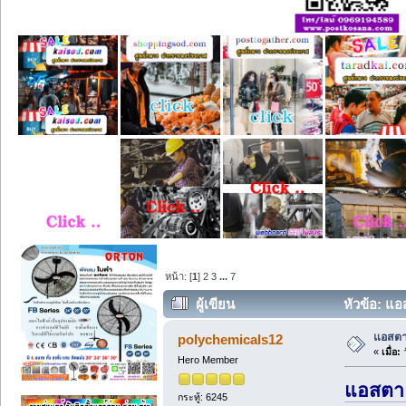
หน้า: [
1
]
2
3
...
7
ผู้เขียน
หัวข้อ: แ
แอสตา
polychemicals12
«
เมื่อ:
ว
Hero Member
แอสตาแ
กระทู้: 6245