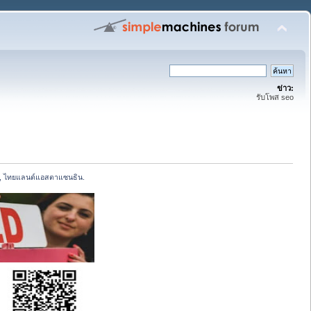
ข่าว:
รับโพส seo
, ไทยแลนด์แอสตาแซนธิน.