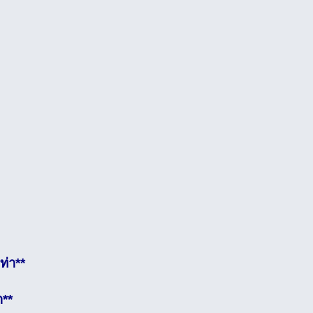
ท่า**
า**