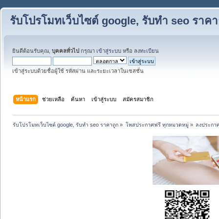
รับโปรโมทเว็บไซต์ google, รับทำ seo ราคา
ยินดีต้อนรับคุณ,
บุคคลทั่วไป
กรุณา
เข้าสู่ระบบ
หรือ
ลงทะเบียน
เข้าสู่ระบบด้วยชื่อผู้ใช้ รหัสผ่าน และระยะเวลาในเซสชั่น
หน้าแรก
ช่วยเหลือ
ค้นหา
เข้าสู่ระบบ
สมัครสมาชิก
รับโปรโมทเว็บไซต์ google, รับทำ seo ราคาถูก
»
โพสประกาศฟรี ทุกหมวดหมู่
»
ลงประกาศ