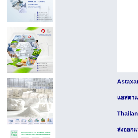
Astaxa
แอสตาแ
Thailan
ส่งออก