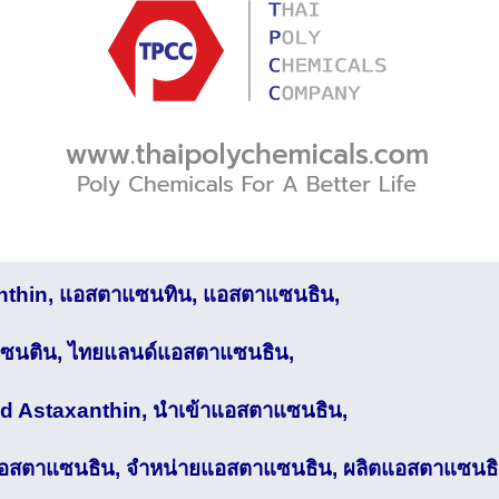
nthin, แอสตาแซนทิน, แอสตาแซนธิน,
ซนติน, ไทยแลนด์แอสตาแซนธิน,
d Astaxanthin, นำเข้าแอสตาแซนธิน,
แอสตาแซนธิน, จำหน่ายแอสตาแซนธิน, ผลิตแอสตาแซนธ