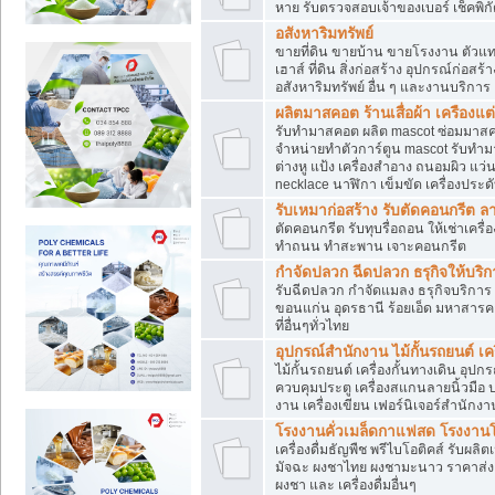
หาย รับตรวจสอบเจ้าของเบอร์ เช็คพิก
อสังหาริมทรัพย์
ขายที่ดิน ขายบ้าน ขายโรงงาน ตัวแท
เฮาส์ ที่ดิน สิ่งก่อสร้าง อุปกรณ์ก่อสร้
อสังหาริมทรัพย์ อื่น ๆ และงานบริการ
ผลิตมาสคอต ร้านเสื่อผ้า เครืองแต่
รับทำมาสคอต ผลิต mascot ซ่อมมาสค
จำหน่ายทำตัวการ์ตูน mascot รับทำมา
ต่างหู แป้ง เครื่องสำอาง ถนอมผิว แ
necklace นาฬิกา เข็มขัด เครื่องประดับ
รับเหมาก่อสร้าง รับตัดคอนกรี
ตัดคอนกรีต รับทุบรื่อถอน ให้เช่าเคร
ทำถนน ทำสะพาน เจาะคอนกรีต
กำจัดปลวก ฉีดปลวก ธรุกิจให้บริก
รับฉีดปลวก กำจัดแมลง ธรุกิจบริการ 
ขอนแก่น อุดรธานี ร้อยเอ็ด มหาสารค
ที่อื่นๆทั่วไทย
อุปกรณ์สำนักงาน ไม้กั้นรถยนต์ เครื
ไม้กั้นรถยนต์ เครื่องกั้นทางเดิน อ
ควบคุมประตู เครื่องสแกนลายนิ้วมือ
งาน เครื่องเขียน เฟอร์นิเจอร์สำนักง
โรงงานคั่วเมล็ดกาแฟสด โรงงานโก
เครื่องดื่มธัญพืช พรีไบโอติคส์ รับผลิ
มัจฉะ ผงชาไทย ผงชามะนาว ราคาส่
ผงชา และ เครื่องดื่มอื่นๆ