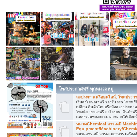
โพสประกาศฟรี ทุกหมวดหมู่
ลงประกาศฟรีออนไลน์, โพสประกา
เว็บลงโฆษณาฟรี รองรับ seo โพสฟรี
เปลี่ยน สินค้าใหม่หรือมือสอง ประ
โพสต์ขายของฟรี ลงโฆษณาสินค้าฟรี
แหล่งรวมของสะสม มากมายให้เลือกซ
หมวดChemical สารเคมี Machi
Equipment/Machinery/Chemi
หมวดสารเคมี สารผสมอาหาร เครื่องสำ