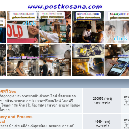
ศฟรี Seo
ติดgoogle ประกาศขายสินค้าออนไลน์ ซื้อขายแลก
กระ
230952 กระทู้
กาศขายบ้าน ขายรถ.ลงประกาศฟรีออนไลน์ โพสฟรี
ใน
5893 หัวข้อ
เมื่
 โฆษณาสินค้าฟรีไม่ต้องสมัครสมาชิก ขายรถมือสอง
ื้อขาย
nery and Process
กระ
cal
4649 กระทู้
ใน
อาง นำเข้าเคมีภัณฑ์ทุกชนิด Chemical สารเคมี
752 หัวข้อ
เมื่