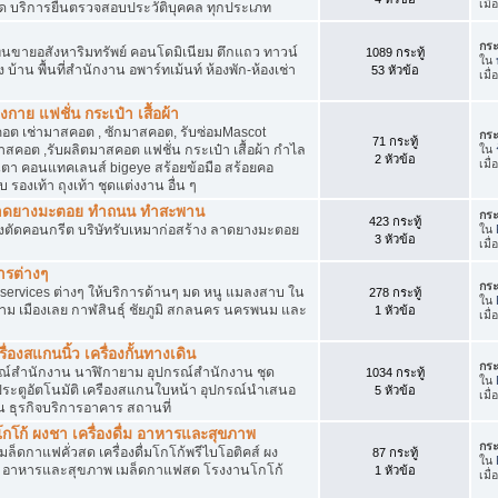
เมื
ัด บริการยื่นตรวจสอบประวัติบุคคล ทุกประเภท
กระ
นขายอสังหาริมทรัพย์ คอนโดมิเนียม ตึกแถว ทาวน์
1089 กระทู้
ใน
าง บ้าน พื้นที่สำนักงาน อพาร์ทเม้นท์ ห้องพัก-ห้องเช่า
53 หัวข้อ
เมื
งกาย แฟชั่น กระเป๋า เสื้อผ้า
อต เช่ามาสคอต , ซักมาสคอต, รับซ่อมMascot
กระ
71 กระทู้
สคอต ,รับผลิตมาสคอต แฟชั่น กระเป๋า เสื้อผ้า กำไล
ใน
2 หัวข้อ
เมื
ว่นตา คอนแทคเลนส์ bigeye สร้อยข้อมือ สร้อยคอ
 รองเท้า ถุงเท้า ชุดแต่งงาน อื่น ๆ
ต ลาดยางมะตอย ทำถนน ทำสะพาน
กระ
423 กระทู้
ื่องตัดคอนกรีต บริษัทรับเหมาก่อสร้าง ลาดยางมะตอย
ใน
3 หัวข้อ
เมื
ารต่างๆ
กระ
services ต่างๆ ให้บริการด้านๆ มด หนู แมลงสาบ ใน
278 กระทู้
ใน
าม เมืองเลย กาฬสินธุ์ ชัยภูมิ สกลนคร นครพนม และ
1 หัวข้อ
เมื
่องสแกนนิ้ว เครื่องกั้นทางเดิน
กระ
ุปกรณ์สำนักงาน นาฬิกายาม อุปกรณ์สำนักงาน ชุด
1034 กระทู้
ใน
 ประตูอัตโนมัติ เครืองสแกนใบหน้า อุปกรณ์นำเสนอ
5 หัวข้อ
เมื
าน ธุรกิจบริการอาคาร สถานที่
โก้ ผงชา เครื่องดื่ม อาหารและสุขภาพ
กระ
ตเมล็ดกาแฟคั่วสด เครื่องดื่มโกโก้พรีไบโอติคส์ ผง
87 กระทู้
ใน
ง อาหารและสุขภาพ เมล็ดกาแฟสด โรงงานโกโก้
1 หัวข้อ
เมื