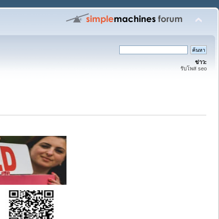
ข่าว:
รับโพส seo