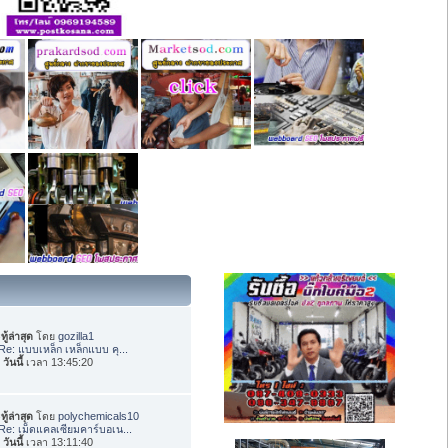
ทู้ล่าสุด
โดย
gozilla1
Re: แบบเหล็ก เหล็กแบบ คุ...
อ
วันนี้
เวลา 13:45:20
ทู้ล่าสุด
โดย
polychemicals10
Re: เม็ดแคลเซียมคาร์บอเน...
อ
วันนี้
เวลา 13:11:40