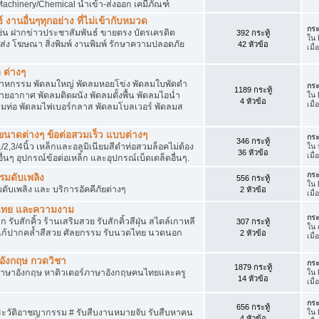
achinery/Chemical นำเข้า-ส่งออก เคมีภัณฑ์
 งานอื่นๆทุกอย่าง ที่ไม่เข้ากับหมวด
กระ
ด เช่น ฝากข่าวประชาสัมพันธ์ ขายตรง บัตรเครดิต
392 กระทู้
ใน
ยส่ง โฆษณา สิ่งพิมพ์ งานพิมพ์ รักษาความปลอดภัย
42 หัวข้อ
เมื
 ต่างๆ
สาหกรรม พัดลมใหญ่ พัดลมหอยโข่ง พัดลมใบพัดดำ
กระ
1189 กระทู้
ยอากาศ พัดลมติดผนัง พัดลมตั้งพื้น พัดลมไอน่ำ
ใน
4 หัวข้อ
เมื
ลมท่อ พัดลมไฟเบอร์กลาส พัดลมโบลเวอร์ พัดลมส
็กขนาดต่างๆ ข้อต่อสวมเร็ว แบบต่างๆ
กระ
346 กระทู้
1/2,3/4นิ้ว เหล็กและอลูมิเนียมสีดำท่อสวมล็อคไม่ต้อง
ใน
36 หัวข้อ
เมื
ื่นๆ อุปกรณ์ข้อต่อเหล็ก และอุปกรณ์เบ็ดเตล็ดอื่นๆ.
กระ
บรมดับเพลิง
556 กระทู้
ใน
มดับเพลิง และ บริการอัคคีภัยต่างๆ
2 หัวข้อ
เมื
วดไทย และความงาม
กระ
 รับสักคิ้ว ร้านเสริมสวย รับสักคิ้วสีฝุ่น สไตล์เกาหลี
307 กระทู้
ใน
แก้ปากคล้ำสีสวย ศัลยกรรม รับนวดไทย นวดนอก
2 หัวข้อ
เมื
าอังกฤษ กวดวิชา
กระ
1879 กระทู้
ภาษาอังกฤษ หาติวเตอร์ภาษาอังกฤษคนไทยและครู
ใน
14 หัวข้อ
เมื่
กระ
656 กระทู้
ประวัติอาชญากรรม # รับสืบงานหมายจับ รับสืบหาคน
ใน
4 หัวข้อ