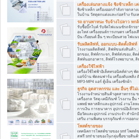
เครื่องเล่นกลางแจ้ง ชิงช้าเหล็ก 
ชิงช้าเหล็ก เครื่องออกกำลังกายกลางแ
ในบ้าน วัสดุตกแต่งและก่อสร้าง รับเห
รถ ยานพาหนะ รับจ้างไปลาว หกล้อ ส
รับซื้อบิ๊กไบค์ รับจัดไฟแนนซ์รถจัก
อะไหล่ เครื่องยนต์การเกษตร เครื่องเ
บิน เรือยนต์ อื่น ๆ ทะเบียนสวย ไฟแนนซ
รับผลิตลิฟท์, ออกแบบ-ติดตั้งลิฟท์
โรงงานผลิตลิฟท์ , ลิฟท์ขนส่งสินค้า ,
ยกของ, ลิฟท์กระจก, ลิฟท์ส่งของ, ติดต
ลิฟท์นอกอาคาร, ลิฟท์โรงพยาบาล, ลิฟ
เครื่องใช้ไฟฟ้า
เครื่องใช้ไฟฟ้าอิเล็คทรอนิคส์ต่าง
แอร์บ้าน พัดลมฟาร์ม เครื่องดับเพลิง
MP3-MP4 แอร์ ตู้เย็น เครื่องซักผ้า
ธุรกิจ อุตสาหกรรม และ อื่นๆ ที่ไม
โรงงานจำหน่ายสินค้าอุตสาหกรรม ขาย
เครื่องกล วัสดุ-เคมีภัณฑ์ โรงงาน อื่
แพทย์ พลาสติกและอุปกรณ์ งานโลหะ 
การเงิน การธนาคาร อุปกรณ์อิเล็กทรอ
มือวัดและอุปกรณ์ งานประจำ สำนักบัญ
เสริม งานพิเศษ บรรจุภัณฑ์ การออก
โพสต์ขายของ
เทคนิคการโพสต์ขายของ smf โพสต์
สฟรี smf ขายของในกลุ่มซื้อขายสินค