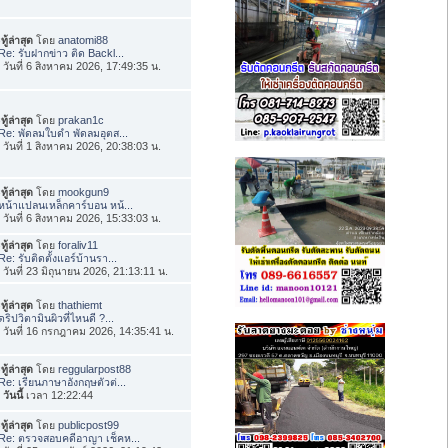
ทู้ล่าสุด
โดย
anatomi88
Re: รับฝากข่าว ติด Backl...
่อ วันที่ 6 สิงหาคม 2026, 17:49:35 น.
ทู้ล่าสุด
โดย
prakan1c
Re: พัดลมใบดำ พัดลมอุตส...
่อ วันที่ 1 สิงหาคม 2026, 20:38:03 น.
ทู้ล่าสุด
โดย
mookgun9
หน้าแปลนเหล็กคาร์บอน หน้...
่อ วันที่ 6 สิงหาคม 2026, 15:33:03 น.
ทู้ล่าสุด
โดย
foraliv11
Re: รับติดตั้งแอร์บ้านรา...
่อ วันที่ 23 มิถุนายน 2026, 21:13:11 น.
ทู้ล่าสุด
โดย
thathiemt
ดริปวิตามินผิวที่ไหนดี ?...
่อ วันที่ 16 กรกฎาคม 2026, 14:35:41 น.
ทู้ล่าสุด
โดย
reggularpost88
Re: เรียนภาษาอังกฤษตัวต่...
อ
วันนี้
เวลา 12:22:44
ทู้ล่าสุด
โดย
publicpost99
Re: ตรวจสอบคดีอาญา เช็คห...