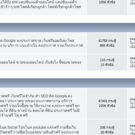
ห้ปัง smf แคปชั่นแม่ค้าออนไลน์ แคปชั่นแม่ค้า
1056 หัวข้อ
เมื
้ารัว ๆ smf โพสต์เรียกลูกค้า โพสต์เรียกลูกค้าโพส
กระ
ติด Google ลงประกาศขาย เว็บฟรียอดนิยม โพส
41758 กระทู้
ใน
น บริการ แนะนำเว็บ ลงประกาศ รวมเว็บประกาศ
989 หัวข้อ
เมื่
กระ
115 กระทู้
อนไลน์ ขายของออนไลน์ เริ่มยังไง ชี้ช่องขายของ
ใน
13 หัวข้อ
เมื
ฟรี เว็บฟรีไม่จำกัด ทำ SEO ติด Google ลง
กระ
ฆษณา ประกาศขายของ ประกาศหางาน บริการ
47401 กระทู้
ใน
รี รวมเว็บซื้อขาย ใช้งานง่าย ลงประกาศฟรี ทุก
2209 หัวข้อ
เมื
อนโด ที่ดิน ขายบ้าน คอนโด ที่ดิน ประกาศฟรี ไม่มี
กร้านฟรี โพ ส ฟรี
กระ
โมท Social โปรโมท youtube แจกฟรี รายชื่อเว็บ
206 กระทู้
ใน
fโพสฟรี รายชื่อเว็บบอร์ดขายสินค้าฟรี ลงประกาศ
20 หัวข้อ
เมื่