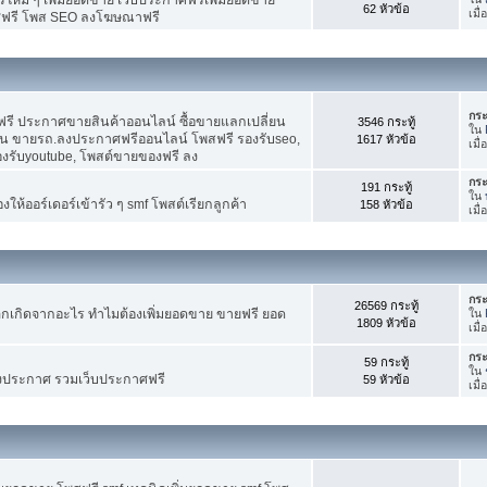
62 หัวข้อ
เมื
ศฟรี โพส SEO ลงโฆษณาฟรี
กระ
รี ประกาศขายสินค้าออนไลน์ ซื้อขายแลกเปลี่ยน
3546 กระทู้
ใน
าน ขายรถ.ลงประกาศฟรีออนไลน์ โพสฟรี รองรับseo,
1617 หัวข้อ
เมื
องรับyoutube, โพสต์ขายของฟรี ลง
กระ
191 กระทู้
ใน
ห้ออร์เดอร์เข้ารัว ๆ smf โพสต์เรียกลูกค้า
158 หัวข้อ
เมื
กระ
26569 กระทู้
กเกิดจากอะไร ทำไมต้องเพิ่มยอดขาย ขายฟรี ยอด
ใน
1809 หัวข้อ
เมื
กระ
59 กระทู้
ใน
งประกาศ รวมเว็บประกาศฟรี
59 หัวข้อ
เมื