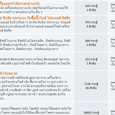
เครื่องออกกำลังกายกลางแจ้ง
กระ
240 กระทู้
จ้ง เครื่องเล่นกลางแจ้ง เฟอร์นิเจอร์ในสวน ของใช้
ใน
1 หัวข้อ
เมื
มาก่อสร้าง ตกแต่งภายใน อื่น ๆ
ิบล้อ รถกระบะ รับซื้อบิ๊กไบค์ ไฟแนนซ์ ลิสซิ่ง
กระ
รยานยนต์ รับจ้างไปลาว หกล้อ สิบล้อ รถกระบะ รถยนต์
375 กระทู้
ใน
สียงและประดับยนต์ จักรยานยนต์ มอเตอร์ไซต์ เครื่อง
3 หัวข้อ
เมื
์ ลิสซิ่ง
กระ
 ลิฟท์โรงงาน ลิฟท์บ้านไฮดรอลิค , ลิฟต์ขนของ, ลิฟต์
688 กระทู้
ใน
ั้ง ลิฟต์บรรทุกสินค้า , ลิฟท์โดยสาร, ลิฟท์ในอาคาร,
2 หัวข้อ
เมื
ท์โดยสาร, ลิฟท์บรรทุก , ลิฟท์ขนส่งอาหาร
กระ
ๆ พัดลมยักษ์ พัดลมเพดานขนาดใหญ่ พัดลมอุตสาหกรรม
314 กระทู้
ใน
 ถังดับเพลิง อุปกรณ์ไฟฟ้าในห้องครัว หลอดไฟ โคมไฟ
2 หัวข้อ
เมื
่เข้ากับหมวด
สารเคมี เคมีภัณฑ์ อุตสาหกรรม เครื่องจักร-
น ๆ ธุรกิจแฟรนไชส์ เซ้ง-ซื้อ-ขายกิจการ อุปกรณ์การ
กระ
1145 กระทู้
อุปกรณ์โลหะ งานไม้ ควบคุมสิ่งแวดล้อม มลภาวะ
ใน
65 หัวข้อ
เมื
นิกส์ งานพิมพ์ กราฟิก อุตสาหกรรมสิงทอ ผ้า เครื่อง
ชี กฏหมาย ส่งออก นำเข้า ขนส่ง logistic ธุรกิจ
แบบ
ขายของให้ยอดขายปัง โพสต์ขายของให้ยอดขายปังโพ
กระ
้า โพสขายของยังไงให้มีคนซื้อ smf โพสขายของแบบ
36850 กระทู้
ใน