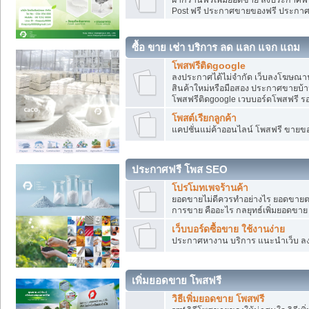
Post ฟรี ประกาศขายของฟรี ประกา
ซื้อ ขาย เช่า บริการ ลด แลก แจก แถม
โพสฟรีติดgoogle
ลงประกาศได้ไม่จำกัด เว็บลงโฆษณาฟ
สินค้าใหม่หรือมือสอง ประกาศขายบ้
โพสฟรีติดgoogle เวบบอร์ดโพสฟรี ร
โพสต์เรียกลูกค้า
แคปชั่นแม่ค้าออนไลน์ โพสฟรี ขายของใ
ประกาศฟรี โพส SEO
โปรโมทเพจร้านค้า
ยอดขายไม่ดีควรทำอย่างไร ยอดขายต
การขาย คืออะไร กลยุทธ์เพิ่มยอดขาย
เว็บบอร์ดซื้อขาย ใช้งานง่าย
ประกาศหางาน บริการ แนะนำเว็บ ล
เพิ่มยอดขาย โพสฟรี
วิธีเพิ่มยอดขาย โพสฟรี