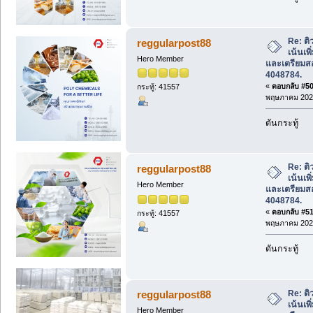
Re: ติ
reggularpost88
เน้นเพ
Hero Member
และเตรียมสอ
4048784.
«
ตอบกลับ #50 
กระทู้: 41557
พฤษภาคม 2025
ดันกระทู้
Re: ติ
reggularpost88
เน้นเพ
Hero Member
และเตรียมสอ
4048784.
«
ตอบกลับ #51 
กระทู้: 41557
พฤษภาคม 2025
ดันกระทู้
Re: ติ
reggularpost88
เน้นเพ
Hero Member