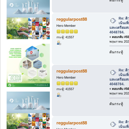
ดันกระทู้
Re: ติ
reggularpost88
เน้นเพ
Hero Member
และเตรียมสอ
4048784.
«
ตอบกลับ #55 
กระทู้: 41557
พฤษภาคม 2025
ดันกระทู้
Re: ติ
reggularpost88
เน้นเพ
Hero Member
และเตรียมสอ
4048784.
«
ตอบกลับ #56 
กระทู้: 41557
พฤษภาคม 2025
ดันกระทู้
Re: ติ
reggularpost88
เน้นเพ