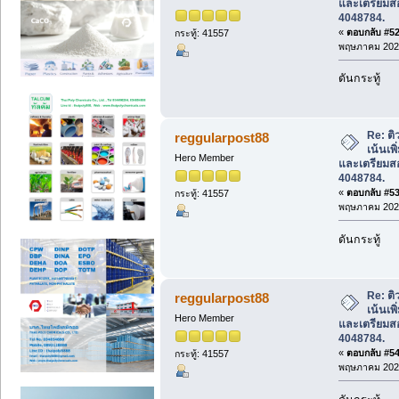
และเตรียมสอ
4048784.
«
ตอบกลับ #52 
กระทู้: 41557
พฤษภาคม 2025
ดันกระทู้
Re: ติ
reggularpost88
เน้นเพ
Hero Member
และเตรียมสอ
4048784.
«
ตอบกลับ #53 
กระทู้: 41557
พฤษภาคม 2025
ดันกระทู้
Re: ติ
reggularpost88
เน้นเพ
Hero Member
และเตรียมสอ
4048784.
«
ตอบกลับ #54 
กระทู้: 41557
พฤษภาคม 2025