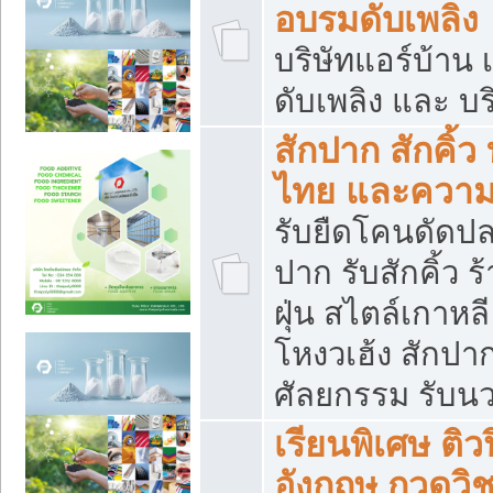
อบรมดับเพลิง
บริษัทแอร์บ้าน 
ดับเพลิง และ บร
สักปาก สักคิ้
ไทย และควา
รับยืดโคนดัดปลา
ปาก รับสักคิ้ว ร
ฝุ่น สไตล์เกาห
โหงวเฮ้ง สักปา
ศัลยกรรม รับน
เรียนพิเศษ ติ
อังกฤษ กวดวิ