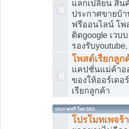
แลกเปลี่ยน สิน
ประกาศขายบ้า
ฟรีออนไลน์ โพส
ติดgoogle เวบบ
รองรับyoutube
โพสต์เรียกลูกค
แคปชั่นแม่ค้าอ
ของให้ออร์เดอร์
เรียกลูกค้า
ประกาศฟรี โพส SEO
โปรโมทเพจร้า