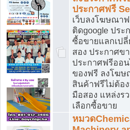
ประกาศฟรี S
เว็บลงโฆษณาฟร
ติดgoogle ประ
ซื้อขายแลกเปลี่
สอง ประกาศขา
ประกาศฟรีออนไ
ของฟรี ลงโฆษ
สินค้าฟรีไม่ต้
มือสอง แหล่งร
เลือกซื้อขาย
หมวดChemica
Machinery a