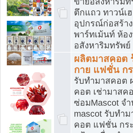
ขายอสังหาริมทร
ตึกแถว ทาวน์เฮาส
อุปกรณ์ก่อสร้าง
พาร์ทเม้นท์ ห้อง
อสังหาริมทรัพย์
ผลิตมาสคอต ร้
กาย แฟชั่น กระ
รับทำมาสคอต ผ
คอต เช่ามาสคอ
ซ่อมMascot จำห
mascot รับทำม
คอต แฟชั่น กระเ