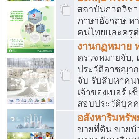
สถาบันกวดวิชา 
ภาษาอังกฤษ หา
คนไทยและครูต่
งานกฏหมาย 
ตรวจหมายจับ, เ
ประวัติอาชญาก
จับ รับสืบหาค
เจ้าของเบอร์ เช
สอบประวัติบุค
อสังหาริมทรัพย
ขายที่ดิน ขาย