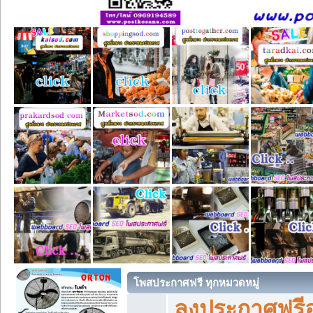
โพสประกาศฟรี ทุกหมวดหมู่
ลงประกาศฟรีอ