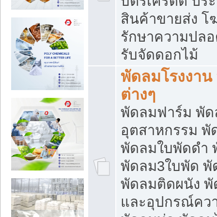
บัตรเครดิต ประก
สินค้าขายส่ง โฆ
รักษาความปลอดภั
รับจัดดอกไม้
พัดลมโรงงาน พ
ต่างๆ
พัดลมฟาร์ม พั
อุตสาหกรรม พั
พัดลมใบพัดดำ 
พัดลม3ใบพัด 
พัดลมติดผนัง พั
และอุปกรณ์ความ