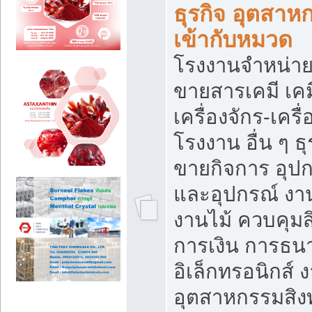
ธุรกิจ อุตสาหก
เข้ากับหมวด
โรงงานจำหน่าย
ขายสารเคมี เค
เครื่องจักร-เครื
โรงงาน อื่น ๆ ธุ
ขายกิจการ อุป
และอุปกรณ์ งา
งานไม้ ควบคุมส
การเงิน การธน
อิเล็กทรอนิกส์ 
อุตสาหกรรมสิงท