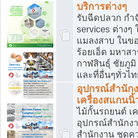
บริการต่างๆ
รับฉีดปลวก กำจ
services ต่างๆ 
แมลงสาบ ในขอน
ร้อยเอ็ด มหาสา
กาฬสินธุ์ ชัยภ
และที่อื่นๆทั่วไ
อุปกรณ์สำนักง
เครื่องสแกนนิ้ว
ไม้กั้นรถยนต์ เค
อุปกรณ์สำนักง
สำนักงาน ชุดคว