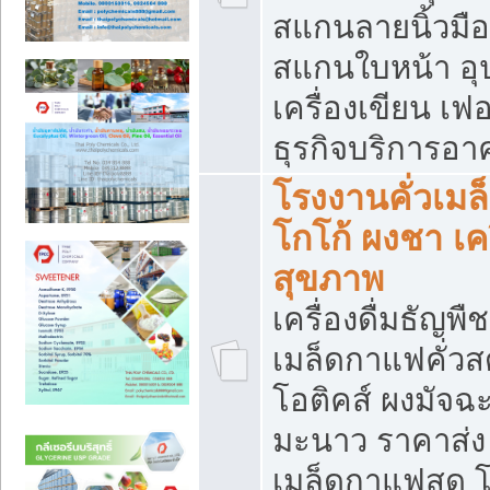
สแกนลายนิ้วมือ 
สแกนใบหน้า อ
เครื่องเขียน เฟ
ธุรกิจบริการอา
โรงงานคั่วเม
โกโก้ ผงชา เค
สุขภาพ
เครื่องดื่มธัญพื
เมล็ดกาแฟคั่วสด
โอติคส์ ผงมัจ
มะนาว ราคาส่
เมล็ดกาแฟสด โ