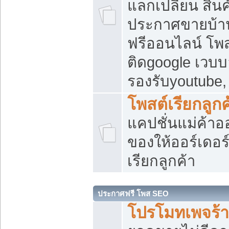
แลกเปลี่ยน สิน
ประกาศขายบ้า
ฟรีออนไลน์ โพส
ติดgoogle เวบบ
รองรับyoutube
โพสต์เรียกลูกค
แคปชั่นแม่ค้าอ
ของให้ออร์เดอร์
เรียกลูกค้า
ประกาศฟรี โพส SEO
โปรโมทเพจร้า