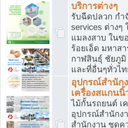
บริการต่างๆ
รับฉีดปลวก กำจ
services ต่างๆ 
แมลงสาบ ในขอน
ร้อยเอ็ด มหาสา
กาฬสินธุ์ ชัยภ
และที่อื่นๆทั่วไ
อุปกรณ์สำนักง
เครื่องสแกนนิ้ว
ไม้กั้นรถยนต์ เค
อุปกรณ์สำนักง
สำนักงาน ชุดคว