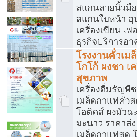
สแกนลายนิ้วมือ 
สแกนใบหน้า อ
เครื่องเขียน เฟ
ธุรกิจบริการอา
โรงงานคั่วเม
โกโก้ ผงชา เค
สุขภาพ
เครื่องดื่มธัญพื
เมล็ดกาแฟคั่วสด
โอติคส์ ผงมัจ
มะนาว ราคาส่
เมล็ดกาแฟสด โ