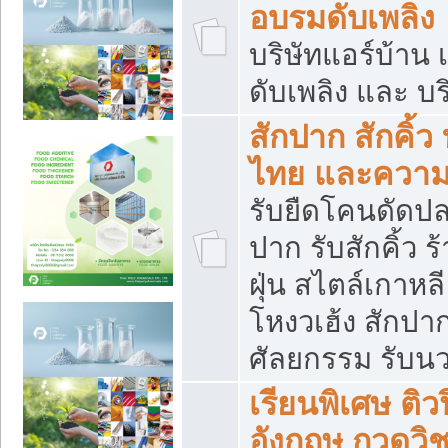
อบรมดับเพลิง
บริษัทแอร์บ้าน 
ดับเพลิง และ บร
สักปาก สักคิ้
ไทย และควา
รับยืดโคนดัดปลา
ปาก รับสักคิ้ว ร
ฝุ่น สไตล์เกาห
โหงวเฮ้ง สักปา
ศัลยกรรม รับน
เรียนพิเศษ ติ
อังกฤษ กวดวิ