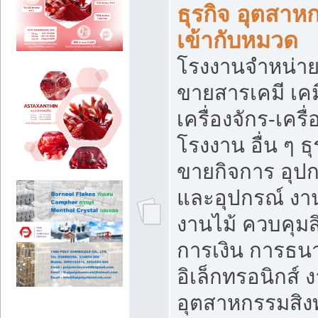
ธุรกิจ อุตสาหก
เข้ากับหมวด
โรงงานจำหน่าย
ขายสารเคมี เค
เครื่องจักร-เครื
โรงงาน อื่น ๆ ธุ
ขายกิจการ อุป
และอุปกรณ์ งา
งานไม้ ควบคุมส
การเงิน การธน
อิเล็กทรอนิกส์ 
อุตสาหกรรมสิงท