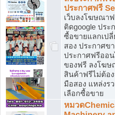
ประกาศฟรี S
เว็บลงโฆษณาฟร
ติดgoogle ประ
ซื้อขายแลกเปลี่
สอง ประกาศขา
ประกาศฟรีออนไ
ของฟรี ลงโฆษ
สินค้าฟรีไม่ต้
มือสอง แหล่งร
เลือกซื้อขาย
หมวดChemica
Machinery a