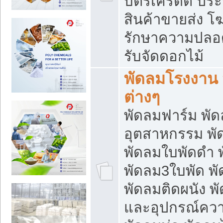
บัตรเครดิต ประก
สินค้าขายส่ง โฆ
รักษาความปลอดภั
รับจัดดอกไม้
พัดลมโรงงาน พ
ต่างๆ
พัดลมฟาร์ม พั
อุตสาหกรรม พั
พัดลมใบพัดดำ 
พัดลม3ใบพัด 
พัดลมติดผนัง พั
และอุปกรณ์ความ