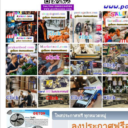
โพสประกาศฟรี ทุกหมวดหมู่
ลงประกาศฟรีอ