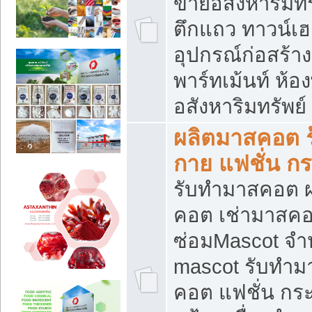
ขายอสังหาริมทร
ตึกแถว ทาวน์เฮาส
อุปกรณ์ก่อสร้าง
พาร์ทเม้นท์ ห้อง
อสังหาริมทรัพย์
ผลิตมาสคอต ร้
กาย แฟชั่น กระ
รับทำมาสคอต ผ
คอต เช่ามาสคอ
ซ่อมMascot จำห
mascot รับทำม
คอต แฟชั่น กระเ