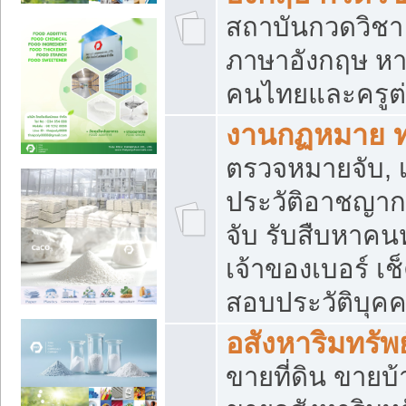
สถาบันกวดวิชา 
ภาษาอังกฤษ หา
คนไทยและครูต่
งานกฏหมาย 
ตรวจหมายจับ, เ
ประวัติอาชญาก
จับ รับสืบหาค
เจ้าของเบอร์ เช
สอบประวัติบุค
อสังหาริมทรัพย
ขายที่ดิน ขาย