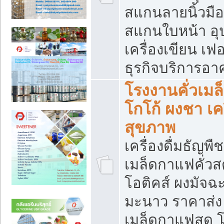
สแกนลายนิ้วมือ 
สแกนใบหน้า อ
เครื่องเขียน เฟ
ธุรกิจบริการอา
โรงงานคั่วเม
โกโก้ ผงชา เค
สุขภาพ
เครื่องดื่มธัญพื
เมล็ดกาแฟคั่วสด
โอติคส์ ผงมัจ
มะนาว ราคาส่
เมล็ดกาแฟสด โ