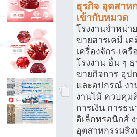
ธุรกิจ อุตสาหก
เข้ากับหมวด
โรงงานจำหน่าย
ขายสารเคมี เค
เครื่องจักร-เครื
โรงงาน อื่น ๆ ธุ
ขายกิจการ อุป
และอุปกรณ์ งา
งานไม้ ควบคุมส
การเงิน การธน
อิเล็กทรอนิกส์ 
อุตสาหกรรมสิงท