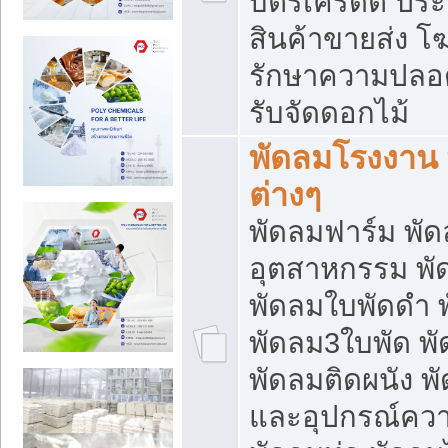
บัตรเครดิต ประก
สินค้าขายส่ง โฆ
รักษาความปลอดภั
รับจัดดอกไม้
พัดลมโรงงาน พ
ต่างๆ
พัดลมฟาร์ม พั
อุตสาหกรรม พั
พัดลมใบพัดดำ 
พัดลม3ใบพัด 
พัดลมติดผนัง พั
และอุปกรณ์ความ