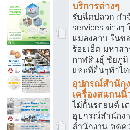
บริการต่างๆ
รับฉีดปลวก กำจ
services ต่างๆ 
แมลงสาบ ในขอน
ร้อยเอ็ด มหาสา
กาฬสินธุ์ ชัยภ
และที่อื่นๆทั่วไ
อุปกรณ์สำนักง
เครื่องสแกนนิ้ว
ไม้กั้นรถยนต์ เค
อุปกรณ์สำนักง
สำนักงาน ชุดคว