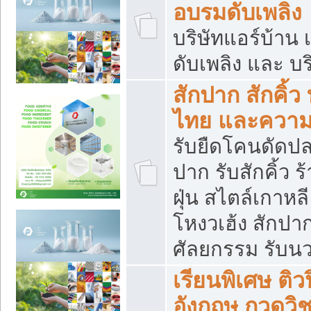
อบรมดับเพลิง
บริษัทแอร์บ้าน 
ดับเพลิง และ บร
สักปาก สักคิ้
ไทย และควา
รับยืดโคนดัดปลา
ปาก รับสักคิ้ว ร
ฝุ่น สไตล์เกาห
โหงวเฮ้ง สักปา
ศัลยกรรม รับน
เรียนพิเศษ ติ
อังกฤษ กวดวิ