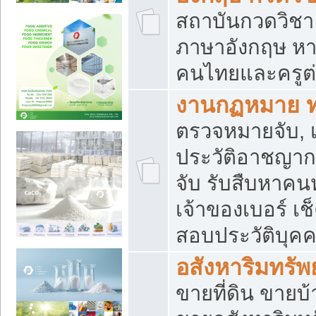
สถาบันกวดวิชา 
ภาษาอังกฤษ หา
คนไทยและครูต่
งานกฏหมาย 
ตรวจหมายจับ, เ
ประวัติอาชญาก
จับ รับสืบหาค
เจ้าของเบอร์ เช
สอบประวัติบุค
อสังหาริมทรัพย
ขายที่ดิน ขาย