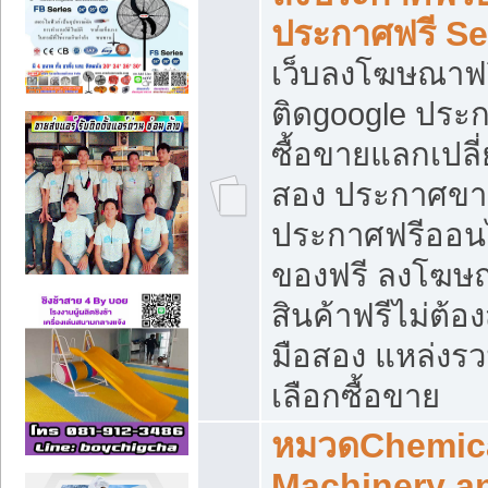
ประกาศฟรี S
เว็บลงโฆษณาฟร
ติดgoogle ประ
ซื้อขายแลกเปลี่
สอง ประกาศขา
ประกาศฟรีออนไ
ของฟรี ลงโฆษ
สินค้าฟรีไม่ต้
มือสอง แหล่งร
เลือกซื้อขาย
หมวดChemica
Machinery a