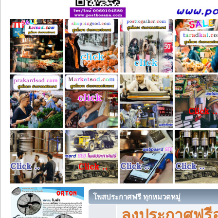
โพสประกาศฟรี ทุกหมวดหมู่
ลงประกาศฟรีอ