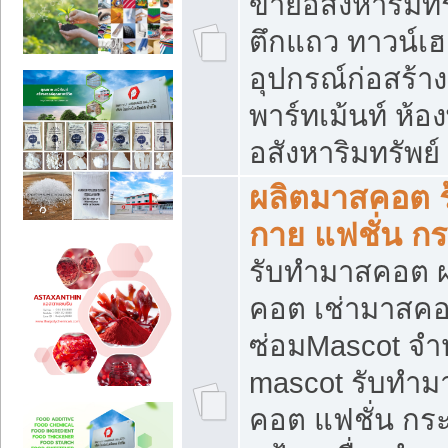
ขายอสังหาริมทร
ตึกแถว ทาวน์เฮาส
อุปกรณ์ก่อสร้าง
พาร์ทเม้นท์ ห้อง
อสังหาริมทรัพย์
ผลิตมาสคอต ร้
กาย แฟชั่น กระ
รับทำมาสคอต ผ
คอต เช่ามาสคอ
ซ่อมMascot จำห
mascot รับทำม
คอต แฟชั่น กระเ