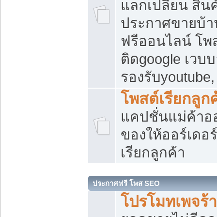
แลกเปลี่ยน สิน
ประกาศขายบ้า
ฟรีออนไลน์ โพส
ติดgoogle เวบบ
รองรับyoutube
โพสต์เรียกลูกค
แคปชั่นแม่ค้าอ
ของให้ออร์เดอร์
เรียกลูกค้า
ประกาศฟรี โพส SEO
โปรโมทเพจร้า