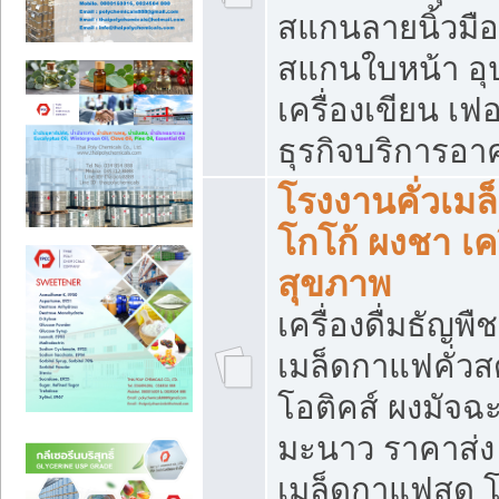
สแกนลายนิ้วมือ 
สแกนใบหน้า อ
เครื่องเขียน เฟ
ธุรกิจบริการอา
โรงงานคั่วเม
โกโก้ ผงชา เค
สุขภาพ
เครื่องดื่มธัญพื
เมล็ดกาแฟคั่วสด
โอติคส์ ผงมัจ
มะนาว ราคาส่
เมล็ดกาแฟสด โ