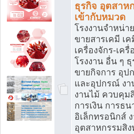
ธุรกิจ อุตสาหก
เข้ากับหมวด
โรงงานจำหน่าย
ขายสารเคมี เค
เครื่องจักร-เครื
โรงงาน อื่น ๆ ธุ
ขายกิจการ อุป
และอุปกรณ์ งา
งานไม้ ควบคุมส
การเงิน การธน
อิเล็กทรอนิกส์ 
อุตสาหกรรมสิงท