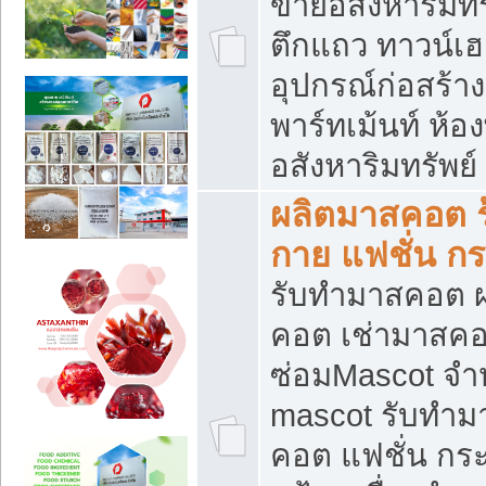
ขายอสังหาริมทร
ตึกแถว ทาวน์เฮาส
อุปกรณ์ก่อสร้าง
พาร์ทเม้นท์ ห้อง
อสังหาริมทรัพย์
ผลิตมาสคอต ร้
กาย แฟชั่น กระ
รับทำมาสคอต ผ
คอต เช่ามาสคอ
ซ่อมMascot จำห
mascot รับทำม
คอต แฟชั่น กระเ