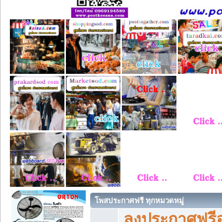
โพสประกาศฟรี ทุกหมวดหมู่
ลงประกาศฟรีอ