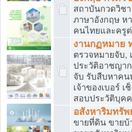
สถาบันกวดวิชา 
ภาษาอังกฤษ หา
คนไทยและครูต่
งานกฏหมาย 
ตรวจหมายจับ, เ
ประวัติอาชญาก
จับ รับสืบหาค
เจ้าของเบอร์ เช
สอบประวัติบุค
อสังหาริมทรัพย
ขายที่ดิน ขาย