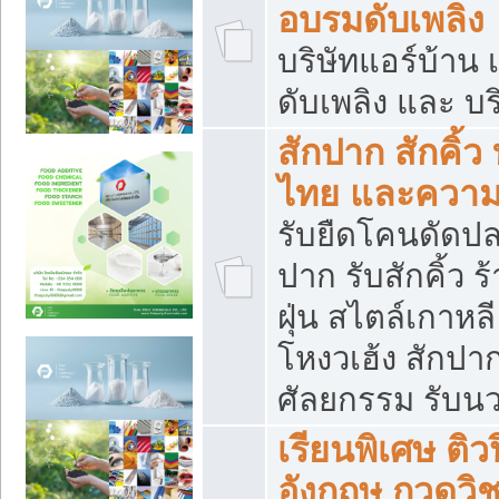
อบรมดับเพลิง
บริษัทแอร์บ้าน 
ดับเพลิง และ บร
สักปาก สักคิ้
ไทย และควา
รับยืดโคนดัดปลา
ปาก รับสักคิ้ว ร
ฝุ่น สไตล์เกาห
โหงวเฮ้ง สักปา
ศัลยกรรม รับน
เรียนพิเศษ ติ
อังกฤษ กวดวิ