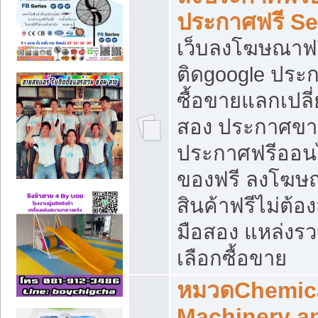
ประกาศฟรี S
เว็บลงโฆษณาฟร
ติดgoogle ประ
ซื้อขายแลกเปลี่
สอง ประกาศขา
ประกาศฟรีออนไ
ของฟรี ลงโฆษ
สินค้าฟรีไม่ต้
มือสอง แหล่งร
เลือกซื้อขาย
หมวดChemica
Machinery a