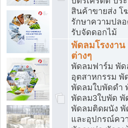
บัตรเครดิต ประก
สินค้าขายส่ง โฆ
รักษาความปลอดภั
รับจัดดอกไม้
พัดลมโรงงาน พ
ต่างๆ
พัดลมฟาร์ม พั
อุตสาหกรรม พั
พัดลมใบพัดดำ 
พัดลม3ใบพัด 
พัดลมติดผนัง พั
และอุปกรณ์ความ