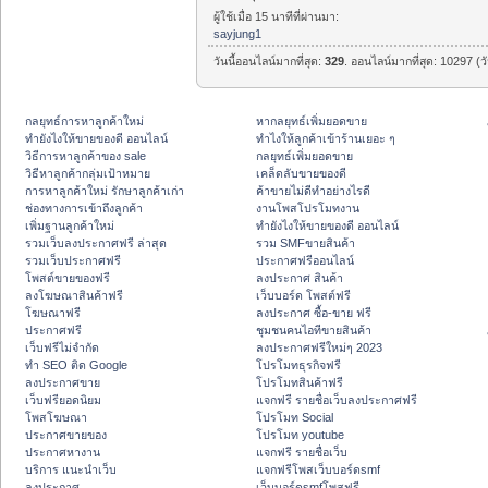
ผู้ใช้เมื่อ 15 นาทีที่ผ่านมา:
sayjung1
วันนี้ออนไลน์มากที่สุด:
329
. ออนไลน์มากที่สุด: 10297 (ว
กลยุทธ์การหาลูกค้าใหม่
หากลยุทธ์เพิ่มยอดขาย
ทํายังไงให้ขายของดี ออนไลน์
ทําไงให้ลูกค้าเข้าร้านเยอะ ๆ
วิธีการหาลูกค้าของ sale
กลยุทธ์เพิ่มยอดขาย
วิธีหาลูกค้ากลุ่มเป้าหมาย
เคล็ดลับขายของดี
การหาลูกค้าใหม่ รักษาลูกค้าเก่า
ค้าขายไม่ดีทำอย่างไรดี
ช่องทางการเข้าถึงลูกค้า
งานโพสโปรโมทงาน
เพิ่มฐานลูกค้าใหม่
ทํายังไงให้ขายของดี ออนไลน์
รวมเว็บลงประกาศฟรี ล่าสุด
รวม SMFขายสินค้า
รวมเว็บประกาศฟรี
ประกาศฟรีออนไลน์
โพสต์ขายของฟรี
ลงประกาศ สินค้า
ลงโฆษณาสินค้าฟรี
เว็บบอร์ด โพสต์ฟรี
โฆษณาฟรี
ลงประกาศ ซื้อ-ขาย ฟรี
ประกาศฟรี
ชุมชนคนไอทีขายสินค้า
เว็บฟรีไม่จำกัด
ลงประกาศฟรีใหม่ๆ 2023
ทำ SEO ติด Google
โปรโมทธุรกิจฟรี
ลงประกาศขาย
โปรโมทสินค้าฟรี
เว็บฟรียอดนิยม
แจกฟรี รายชื่อเว็บลงประกาศฟรี
โพสโฆษณา
โปรโมท Social
ประกาศขายของ
โปรโมท youtube
ประกาศหางาน
แจกฟรี รายชื่อเว็บ
บริการ แนะนำเว็บ
แจกฟรีโพสเว็บบอร์ดsmf
ลงประกาศ
เว็บบอร์ดsmfโพสฟรี