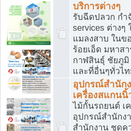
บริการต่างๆ
รับฉีดปลวก กำจ
services ต่างๆ 
แมลงสาบ ในขอน
ร้อยเอ็ด มหาสา
กาฬสินธุ์ ชัยภ
และที่อื่นๆทั่วไ
อุปกรณ์สำนักง
เครื่องสแกนนิ้ว
ไม้กั้นรถยนต์ เค
อุปกรณ์สำนักง
สำนักงาน ชุดคว