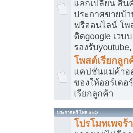
แลกเปลี่ยน สิน
ประกาศขายบ้า
ฟรีออนไลน์ โพส
ติดgoogle เวบบ
รองรับyoutube
โพสต์เรียกลูกค
แคปชั่นแม่ค้าอ
ของให้ออร์เดอร์
เรียกลูกค้า
ประกาศฟรี โพส SEO
โปรโมทเพจร้า