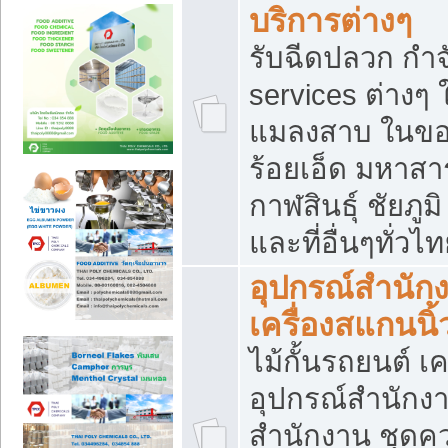
บริการต่างๆ
รับฉีดปลวก กำจ
services ต่างๆ 
แมลงสาบ ในขอน
ร้อยเอ็ด มหาสา
กาฬสินธุ์ ชัยภ
และที่อื่นๆทั่วไ
อุปกรณ์สำนักง
เครื่องสแกนนิ้ว
ไม้กั้นรถยนต์ เค
อุปกรณ์สำนักง
สำนักงาน ชุดคว