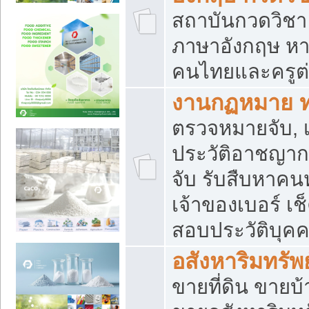
สถาบันกวดวิชา 
ภาษาอังกฤษ หา
คนไทยและครูต่
งานกฏหมาย 
ตรวจหมายจับ, เ
ประวัติอาชญาก
จับ รับสืบหาค
เจ้าของเบอร์ เช
สอบประวัติบุค
อสังหาริมทรัพย
ขายที่ดิน ขาย