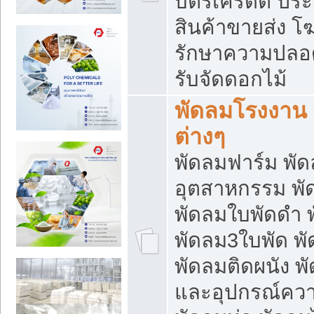
บัตรเครดิต ประก
สินค้าขายส่ง โฆ
รักษาความปลอดภั
รับจัดดอกไม้
พัดลมโรงงาน พ
ต่างๆ
พัดลมฟาร์ม พั
อุตสาหกรรม พั
พัดลมใบพัดดำ 
พัดลม3ใบพัด 
พัดลมติดผนัง พั
และอุปกรณ์ความ