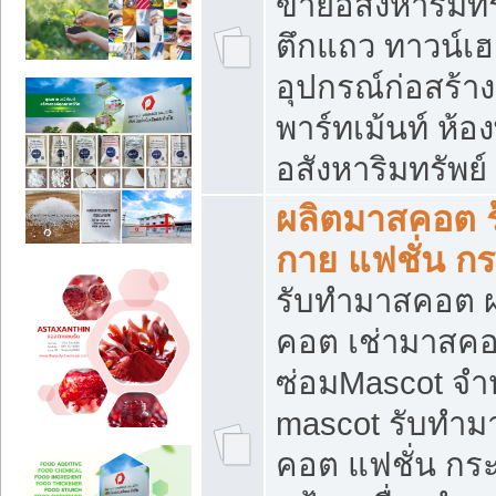
ขายอสังหาริมทร
ตึกแถว ทาวน์เฮาส
อุปกรณ์ก่อสร้าง
พาร์ทเม้นท์ ห้อง
อสังหาริมทรัพย์
ผลิตมาสคอต ร้
กาย แฟชั่น กระ
รับทำมาสคอต ผ
คอต เช่ามาสคอ
ซ่อมMascot จำห
mascot รับทำม
คอต แฟชั่น กระเ