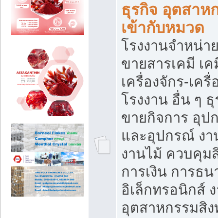
ธุรกิจ อุตสาหก
เข้ากับหมวด
โรงงานจำหน่าย
ขายสารเคมี เค
เครื่องจักร-เครื
โรงงาน อื่น ๆ ธุ
ขายกิจการ อุป
และอุปกรณ์ งา
งานไม้ ควบคุมส
การเงิน การธน
อิเล็กทรอนิกส์ 
อุตสาหกรรมสิงท