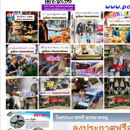
โพสประกาศฟรี ทุกหมวดหมู่
ลงประกาศฟรีอ