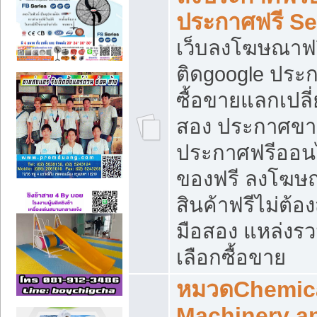
ประกาศฟรี S
เว็บลงโฆษณาฟร
ติดgoogle ประ
ซื้อขายแลกเปลี่
สอง ประกาศขา
ประกาศฟรีออนไ
ของฟรี ลงโฆษ
สินค้าฟรีไม่ต้
มือสอง แหล่งร
เลือกซื้อขาย
หมวดChemica
Machinery a