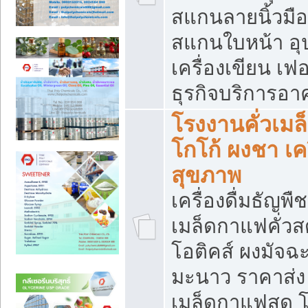
สแกนลายนิ้วมือ 
สแกนใบหน้า อ
เครื่องเขียน เฟ
ธุรกิจบริการอา
โรงงานคั่วเม
โกโก้ ผงชา เค
สุขภาพ
เครื่องดื่มธัญพื
เมล็ดกาแฟคั่วสด
โอติคส์ ผงมัจ
มะนาว ราคาส่
เมล็ดกาแฟสด โ