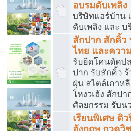
อบรมดับเพลิง
บริษัทแอร์บ้าน 
ดับเพลิง และ บร
สักปาก สักคิ้
ไทย และควา
รับยืดโคนดัดปลา
ปาก รับสักคิ้ว ร
ฝุ่น สไตล์เกาห
โหงวเฮ้ง สักปา
ศัลยกรรม รับน
เรียนพิเศษ ติ
อังกฤษ กวดวิ