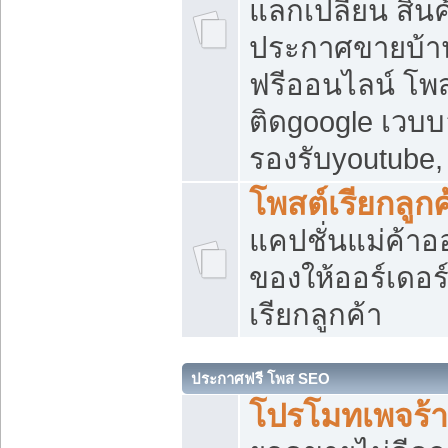
แลกเปลี่ยน สิน
ประกาศขายบ้า
ฟรีออนไลน์ โพส
ติดgoogle เวบบ
รองรับyoutube
โพสต์เรียกลูกค
แคปชั่นแม่ค้าอ
ของให้ออร์เดอร์
เรียกลูกค้า
ประกาศฟรี โพส SEO
โปรโมทเพจร้า