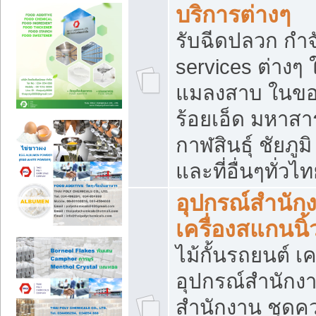
บริการต่างๆ
รับฉีดปลวก กำจ
services ต่างๆ 
แมลงสาบ ในขอน
ร้อยเอ็ด มหาสา
กาฬสินธุ์ ชัยภ
และที่อื่นๆทั่วไ
อุปกรณ์สำนักง
เครื่องสแกนนิ้ว
ไม้กั้นรถยนต์ เค
อุปกรณ์สำนักง
สำนักงาน ชุดคว