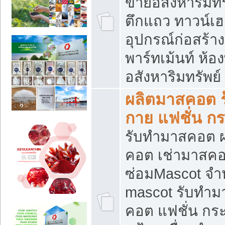
ขายอสังหาริมทร
ตึกแถว ทาวน์เฮาส
อุปกรณ์ก่อสร้าง
พาร์ทเม้นท์ ห้อง
อสังหาริมทรัพย์
ผลิตมาสคอต ร้
กาย แฟชั่น กระ
รับทำมาสคอต ผ
คอต เช่ามาสคอ
ซ่อมMascot จำห
mascot รับทำม
คอต แฟชั่น กระเ