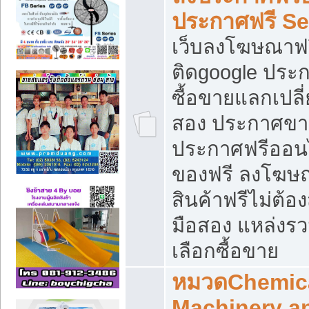
ประกาศฟรี S
เว็บลงโฆษณาฟร
ติดgoogle ประ
ซื้อขายแลกเปลี่
สอง ประกาศขา
ประกาศฟรีออนไ
ของฟรี ลงโฆษ
สินค้าฟรีไม่ต้
มือสอง แหล่งร
เลือกซื้อขาย
หมวดChemica
Machinery a