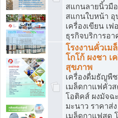
สแกนลายนิ้วมือ 
สแกนใบหน้า อ
เครื่องเขียน เฟ
ธุรกิจบริการอา
โรงงานคั่วเม
โกโก้ ผงชา เค
สุขภาพ
เครื่องดื่มธัญพื
เมล็ดกาแฟคั่วสด
โอติคส์ ผงมัจ
มะนาว ราคาส่
เมล็ดกาแฟสด โ