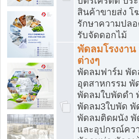
บัตรเครดิต ประก
สินค้าขายส่ง โฆ
รักษาความปลอดภั
รับจัดดอกไม้
พัดลมโรงงาน พ
ต่างๆ
พัดลมฟาร์ม พั
อุตสาหกรรม พั
พัดลมใบพัดดำ 
พัดลม3ใบพัด 
พัดลมติดผนัง พั
และอุปกรณ์ความ