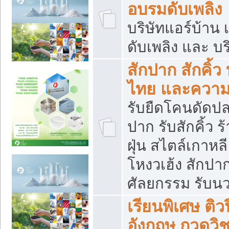
อบรมดับเพลิง
บริษัทแอร์บ้าน 
ดับเพลิง และ บร
สักปาก สักคิ้
ไทย และควา
รับยืดโคนดัดปลา
ปาก รับสักคิ้ว ร
ฝุ่น สไตล์เกาห
โหงวเฮ้ง สักปา
ศัลยกรรม รับน
เรียนพิเศษ ติ
อังกฤษ กวดวิ