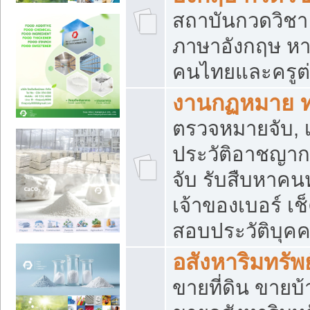
สถาบันกวดวิชา 
ภาษาอังกฤษ หา
คนไทยและครูต่
งานกฏหมาย 
ตรวจหมายจับ, เ
ประวัติอาชญาก
จับ รับสืบหาค
เจ้าของเบอร์ เช
สอบประวัติบุค
อสังหาริมทรัพย
ขายที่ดิน ขาย