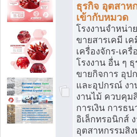
ธุรกิจ อุตสาหก
เข้ากับหมวด
โรงงานจำหน่าย
ขายสารเคมี เค
เครื่องจักร-เครื
โรงงาน อื่น ๆ ธุ
ขายกิจการ อุป
และอุปกรณ์ งา
งานไม้ ควบคุมส
การเงิน การธน
อิเล็กทรอนิกส์ 
อุตสาหกรรมสิงท