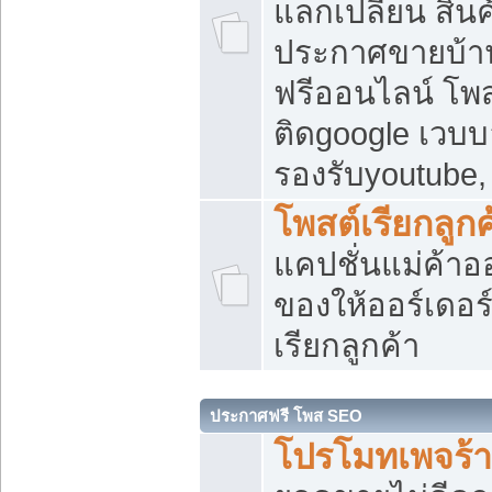
แลกเปลี่ยน สิน
ประกาศขายบ้า
ฟรีออนไลน์ โพส
ติดgoogle เวบบ
รองรับyoutube
โพสต์เรียกลูกค
แคปชั่นแม่ค้าอ
ของให้ออร์เดอร์
เรียกลูกค้า
ประกาศฟรี โพส SEO
โปรโมทเพจร้า