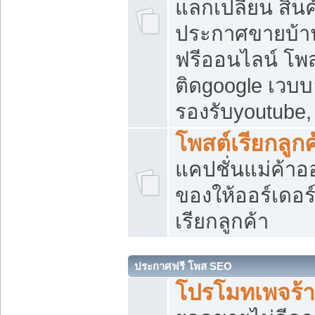
แลกเปลี่ยน สิน
ประกาศขายบ้า
ฟรีออนไลน์ โพส
ติดgoogle เวบบ
รองรับyoutube
โพสต์เรียกลูกค
แคปชั่นแม่ค้าอ
ของให้ออร์เดอร์
เรียกลูกค้า
ประกาศฟรี โพส SEO
โปรโมทเพจร้า