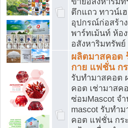
ขายอสังหาริมทร
ตึกแถว ทาวน์เฮาส
อุปกรณ์ก่อสร้าง
พาร์ทเม้นท์ ห้อง
อสังหาริมทรัพย์
ผลิตมาสคอต ร้
กาย แฟชั่น กระ
รับทำมาสคอต ผ
คอต เช่ามาสคอ
ซ่อมMascot จำห
mascot รับทำม
คอต แฟชั่น กระเ