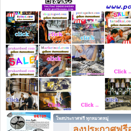
โพสประกาศฟรี ทุกหมวดหมู่
ลงประกาศฟรีอ