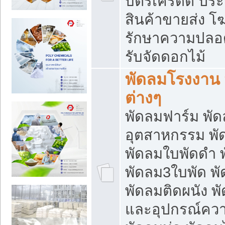
บัตรเครดิต ประก
สินค้าขายส่ง โฆ
รักษาความปลอดภั
รับจัดดอกไม้
พัดลมโรงงาน พ
ต่างๆ
พัดลมฟาร์ม พั
อุตสาหกรรม พั
พัดลมใบพัดดำ 
พัดลม3ใบพัด 
พัดลมติดผนัง พั
และอุปกรณ์ความ