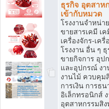
ธุรกิจ อุตสาหก
เข้ากับหมวด
โรงงานจำหน่าย
ขายสารเคมี เค
เครื่องจักร-เครื
โรงงาน อื่น ๆ ธุ
ขายกิจการ อุป
และอุปกรณ์ งา
งานไม้ ควบคุมส
การเงิน การธน
อิเล็กทรอนิกส์ 
อุตสาหกรรมสิงท