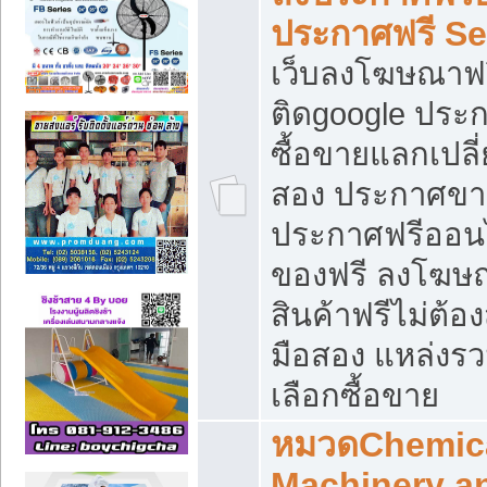
ประกาศฟรี S
เว็บลงโฆษณาฟร
ติดgoogle ประ
ซื้อขายแลกเปลี่
สอง ประกาศขา
ประกาศฟรีออนไ
ของฟรี ลงโฆษ
สินค้าฟรีไม่ต้
มือสอง แหล่งร
เลือกซื้อขาย
หมวดChemica
Machinery a