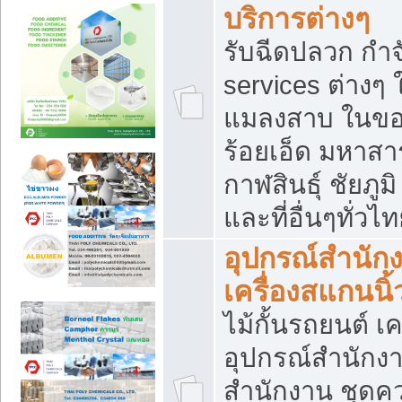
บริการต่างๆ
รับฉีดปลวก กำจ
services ต่างๆ 
แมลงสาบ ในขอน
ร้อยเอ็ด มหาสา
กาฬสินธุ์ ชัยภ
และที่อื่นๆทั่วไ
อุปกรณ์สำนักง
เครื่องสแกนนิ้ว
ไม้กั้นรถยนต์ เค
อุปกรณ์สำนักง
สำนักงาน ชุดคว