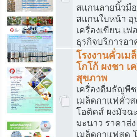
สแกนลายนิ้วมือ 
สแกนใบหน้า อ
เครื่องเขียน เฟ
ธุรกิจบริการอา
โรงงานคั่วเม
โกโก้ ผงชา เค
สุขภาพ
เครื่องดื่มธัญพื
เมล็ดกาแฟคั่วสด
โอติคส์ ผงมัจ
มะนาว ราคาส่
เมล็ดกาแฟสด โ