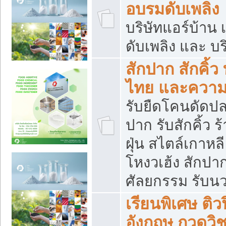
อบรมดับเพลิง
บริษัทแอร์บ้าน 
ดับเพลิง และ บร
สักปาก สักคิ้
ไทย และควา
รับยืดโคนดัดปลา
ปาก รับสักคิ้ว ร
ฝุ่น สไตล์เกาห
โหงวเฮ้ง สักปา
ศัลยกรรม รับน
เรียนพิเศษ ติ
อังกฤษ กวดวิ