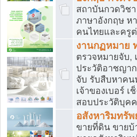
สถาบันกวดวิชา 
ภาษาอังกฤษ หา
คนไทยและครูต่
งานกฏหมาย 
ตรวจหมายจับ, เ
ประวัติอาชญาก
จับ รับสืบหาค
เจ้าของเบอร์ เช
สอบประวัติบุค
อสังหาริมทรัพย
ขายที่ดิน ขาย