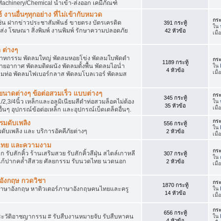
achinery/Chemical นำเข้า-ส่งออก เคมีภัณฑ์
 งานอื่นๆทุกอย่าง ที่ไม่เข้ากับหมวด
กระ
ด เช่น ฝากข่าวประชาสัมพันธ์ ขายตรง บัตรเครดิต
391 กระทู้
ใน
ยส่ง โฆษณา สิ่งพิมพ์ งานพิมพ์ รักษาความปลอดภัย
42 หัวข้อ
เมื
 ต่างๆ
สาหกรรม พัดลมใหญ่ พัดลมหอยโข่ง พัดลมใบพัดดำ
กระ
1189 กระทู้
ยอากาศ พัดลมติดผนัง พัดลมตั้งพื้น พัดลมไอน่ำ
ใน
4 หัวข้อ
เมื
ลมท่อ พัดลมไฟเบอร์กลาส พัดลมโบลเวอร์ พัดลมส
็กขนาดต่างๆ ข้อต่อสวมเร็ว แบบต่างๆ
กระ
345 กระทู้
1/2,3/4นิ้ว เหล็กและอลูมิเนียมสีดำท่อสวมล็อคไม่ต้อง
ใน
35 หัวข้อ
เมื
ื่นๆ อุปกรณ์ข้อต่อเหล็ก และอุปกรณ์เบ็ดเตล็ดอื่นๆ.
กระ
บรมดับเพลิง
556 กระทู้
ใน
มดับเพลิง และ บริการอัคคีภัยต่างๆ
2 หัวข้อ
เมื
วดไทย และความงาม
กระ
 รับสักคิ้ว ร้านเสริมสวย รับสักคิ้วสีฝุ่น สไตล์เกาหลี
307 กระทู้
ใน
แก้ปากคล้ำสีสวย ศัลยกรรม รับนวดไทย นวดนอก
2 หัวข้อ
เมื
าอังกฤษ กวดวิชา
กระ
1870 กระทู้
ภาษาอังกฤษ หาติวเตอร์ภาษาอังกฤษคนไทยและครู
ใน
14 หัวข้อ
เมื
กระ
656 กระทู้
ประวัติอาชญากรรม # รับสืบงานหมายจับ รับสืบหาคน
ใน
4 หัวข้อ