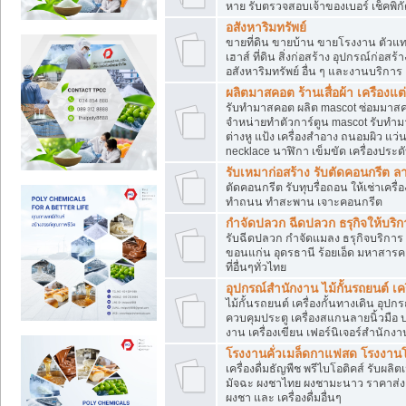
หาย รับตรวจสอบเจ้าของเบอร์ เช็คพิก
อสังหาริมทรัพย์
ขายที่ดิน ขายบ้าน ขายโรงงาน ตัวแท
เฮาส์ ที่ดิน สิ่งก่อสร้าง อุปกรณ์ก่อสร้
อสังหาริมทรัพย์ อื่น ๆ และงานบริการ
ผลิตมาสคอต ร้านเสื่อผ้า เครืองแต่
รับทำมาสคอต ผลิต mascot ซ่อมมาสค
จำหน่ายทำตัวการ์ตูน mascot รับทำมา
ต่างหู แป้ง เครื่องสำอาง ถนอมผิว แ
necklace นาฬิกา เข็มขัด เครื่องประดับ
รับเหมาก่อสร้าง รับตัดคอนกรี
ตัดคอนกรีต รับทุบรื่อถอน ให้เช่าเคร
ทำถนน ทำสะพาน เจาะคอนกรีต
กำจัดปลวก ฉีดปลวก ธรุกิจให้บริก
รับฉีดปลวก กำจัดแมลง ธรุกิจบริการ 
ขอนแก่น อุดรธานี ร้อยเอ็ด มหาสารค
ที่อื่นๆทั่วไทย
อุปกรณ์สำนักงาน ไม้กั้นรถยนต์ เครื
ไม้กั้นรถยนต์ เครื่องกั้นทางเดิน อ
ควบคุมประตู เครื่องสแกนลายนิ้วมือ
งาน เครื่องเขียน เฟอร์นิเจอร์สำนักง
โรงงานคั่วเมล็ดกาแฟสด โรงงานโก
เครื่องดื่มธัญพืช พรีไบโอติคส์ รับผลิ
มัจฉะ ผงชาไทย ผงชามะนาว ราคาส่
ผงชา และ เครื่องดื่มอื่นๆ