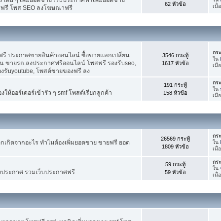
62 หัวข้อ
เมื
ศฟรี โพส SEO ลงโฆษณาฟรี
กระ
รี ประกาศขายสินค้าออนไลน์ ซื้อขายแลกเปลี่ยน
3546 กระทู้
ใน
าน ขายรถ.ลงประกาศฟรีออนไลน์ โพสฟรี รองรับseo,
1617 หัวข้อ
เมื
องรับyoutube, โพสต์ขายของฟรี ลง
กระ
191 กระทู้
ใน
ห้ออร์เดอร์เข้ารัว ๆ smf โพสต์เรียกลูกค้า
158 หัวข้อ
เมื
กระ
26569 กระทู้
กเกิดจากอะไร ทำไมต้องเพิ่มยอดขาย ขายฟรี ยอด
ใน
1809 หัวข้อ
เมื
กระ
59 กระทู้
ใน
งประกาศ รวมเว็บประกาศฟรี
59 หัวข้อ
เมื