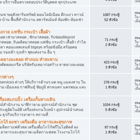
เมื
ัด บริการยื่นตรวจสอบประวัติบุคคล ทุกประเภท
กระ
นขายอสังหาริมทรัพย์ คอนโดมิเนียม ตึกแถว ทาวน์
1087 กระทู้
ใน
าง บ้าน พื้นที่สำนักงาน อพาร์ทเม้นท์ ห้องพัก-ห้องเช่า
52 หัวข้อ
เมื
งกาย แฟชั่น กระเป๋า เสื้อผ้า
อต เช่ามาสคอต , ซักมาสคอต, รับซ่อมMascot
กระ
71 กระทู้
สคอต ,รับผลิตมาสคอต แฟชั่น กระเป๋า เสื้อผ้า กำไล
ใน
2 หัวข้อ
เมื
ว่นตา คอนแทคเลนส์ bigeye สร้อยข้อมือ สร้อยคอ
 รองเท้า ถุงเท้า ชุดแต่งงาน อื่น ๆ
ต ลาดยางมะตอย ทำถนน ทำสะพาน
กระ
423 กระทู้
ื่องตัดคอนกรีต บริษัทรับเหมาก่อสร้าง ลาดยางมะตอย
ใน
3 หัวข้อ
เมื
ารต่างๆ
กระ
services ต่างๆ ให้บริการด้านๆ มด หนู แมลงสาบ ใน
278 กระทู้
ใน
าม เมืองเลย กาฬสินธุ์ ชัยภูมิ สกลนคร นครพนม และ
1 หัวข้อ
เมื
่องสแกนนิ้ว เครื่องกั้นทางเดิน
กระ
ุปกรณ์สำนักงาน นาฬิกายาม อุปกรณ์สำนักงาน ชุด
1034 กระทู้
ใน
 ประตูอัตโนมัติ เครืองสแกนใบหน้า อุปกรณ์นำเสนอ
5 หัวข้อ
เมื
าน ธุรกิจบริการอาคาร สถานที่
โก้ ผงชา เครื่องดื่ม อาหารและสุขภาพ
กระ
ตเมล็ดกาแฟคั่วสด เครื่องดื่มโกโก้พรีไบโอติคส์ ผง
87 กระทู้
ใน
ง อาหารและสุขภาพ เมล็ดกาแฟสด โรงงานโกโก้
1 หัวข้อ
เมื