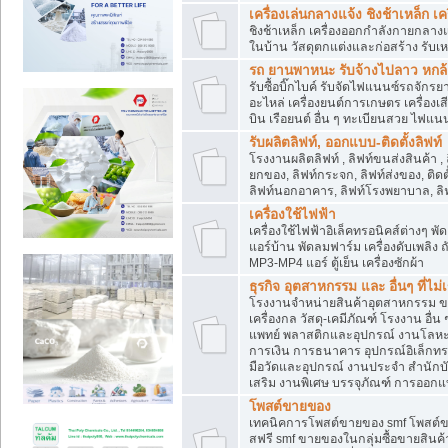
เครื่องเล่นกลางแจ้ง ชิงช้าเหล็ก 
ชิงช้าเหล็ก เครื่องออกกำลังกายกลางแ
ในบ้าน วัสดุตกแต่งและก่อสร้าง รับเห
รถ ยานพาหนะ รับจ้างไปลาว หกล้อ ส
รับซื้อบิ๊กไบค์ รับจัดไฟแนนซ์รถจัก
อะไหล่ เครื่องยนต์การเกษตร เครื่องเ
บิน เรือยนต์ อื่น ๆ ทะเบียนสวย ไฟแนนซ
รับผลิตลิฟท์, ออกแบบ-ติดตั้งลิฟท์
โรงงานผลิตลิฟท์ , ลิฟท์ขนส่งสินค้า ,
ยกของ, ลิฟท์กระจก, ลิฟท์ส่งของ, ติดต
ลิฟท์นอกอาคาร, ลิฟท์โรงพยาบาล, ลิฟ
เครื่องใช้ไฟฟ้า
เครื่องใช้ไฟฟ้าอิเล็คทรอนิคส์ต่าง
แอร์บ้าน พัดลมฟาร์ม เครื่องดับเพลิง
MP3-MP4 แอร์ ตู้เย็น เครื่องซักผ้า
ธุรกิจ อุตสาหกรรม และ อื่นๆ ที่ไม
โรงงานจำหน่ายสินค้าอุตสาหกรรม ขาย
เครื่องกล วัสดุ-เคมีภัณฑ์ โรงงาน อื่
แพทย์ พลาสติกและอุปกรณ์ งานโลหะ 
การเงิน การธนาคาร อุปกรณ์อิเล็กทรอ
มือวัดและอุปกรณ์ งานประจำ สำนักบัญ
เสริม งานพิเศษ บรรจุภัณฑ์ การออก
โพสต์ขายของ
เทคนิคการโพสต์ขายของ smf โพสต์
สฟรี smf ขายของในกลุ่มซื้อขายสินค