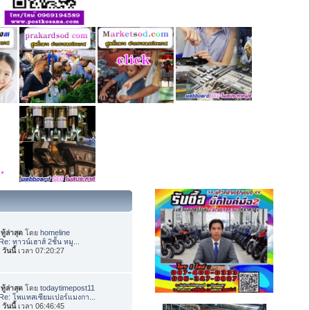
ทู้ล่าสุด
โดย
homeline
Re: ทาวน์เฮาส์ 2ชั้น หมู...
อ
วันนี้
เวลา 07:20:27
ทู้ล่าสุด
โดย
todaytimepost11
Re: โพแทสเซียมเปอร์แมงกา...
อ
วันนี้
เวลา 06:46:45