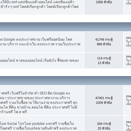
ห้ปัง smf แคปชั่นแม่ค้าออนไลน์ แคปชั่นแม่ค้า
1056 หัวข้อ
เมื
้ารัว ๆ smf โพสต์เรียกลูกค้า โพสต์เรียกลูกค้าโพส
กระ
ติด Google ลงประกาศขาย เว็บฟรียอดนิยม โพส
41749 กระทู้
ใน
น บริการ แนะนำเว็บ ลงประกาศ รวมเว็บประกาศ
989 หัวข้อ
เมื
กระ
114 กระทู้
อนไลน์ ขายของออนไลน์ เริ่มยังไง ชี้ช่องขายของ
ใน
13 หัวข้อ
เมื
ฟรี เว็บฟรีไม่จำกัด ทำ SEO ติด Google ลง
กระ
ฆษณา ประกาศขายของ ประกาศหางาน บริการ
47401 กระทู้
ใน
รี รวมเว็บซื้อขาย ใช้งานง่าย ลงประกาศฟรี ทุก
2209 หัวข้อ
เมื
อนโด ที่ดิน ขายบ้าน คอนโด ที่ดิน ประกาศฟรี ไม่มี
กร้านฟรี โพ ส ฟรี
กระ
โมท Social โปรโมท youtube แจกฟรี รายชื่อเว็บ
204 กระทู้
ใน
fโพสฟรี รายชื่อเว็บบอร์ดขายสินค้าฟรี ลงประกาศ
20 หัวข้อ
เมื