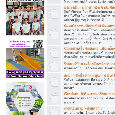
Machinery and Process Equipment/M
บริการอื่น ๆ ฝากข่าวประชาสัมพันธ์
สินค้าจิปาถะ อื่นๆ ที่ไม่เข้ากับหมว
ประกันชีวิต อื่น ๆ ล่ามแปล สินค้าขา
แม่บ้าน ผู้สูงอายุ รับจัดดอกไม้
พัดลมโรงงาน พัดลมยํกษ์ พัดลมท่อ
พัดลมฟาร์ม พัดลมโรงงาน พัดลมอุต
พัดลม2ใบพัด พัดลม3ใบพัด พัดลมระบา
และอุปกรณ์ความเย็น พัดลมยํกษ์ พัด
แตนเลส อะไหล่พัดลม ต่างๆ
ข้อต่อสวมเร็ว ข้อต่อท่อ แป๊บเหล
ข้อต่อสวมไว ข้อต่อสวมเร็ว ข้อต่อท่อ 
ต๊าปเกลียวDIY อุปกรณ์อิเล็กทรอนิคส์อ
ร้านแอร์บ้าน เครื่องดับเพลิง รับอ
บริษัทแอร์บ้าน เครื่องดับเพลิง รับอบร
สักปาก สักคิ้ว ทำผม สุขภาพ น
รับยืดโคนดัดปลาย, ยืดวอลุ่ม รับสักปาก
ออกแบบทรงคิ้วตามโหงวเฮ้ง สักปาก
สถานที่
เรียนพิเศษ ติวปิดเทอม เรียนภาษ
สถาบันกวดวิชา ติวภาษา เรียนพิเศษ
ต่างชาติ
งานกฏหมาย ทนายความ
ตรวจหมายจับ, เช็คหมายจับ, รับเช็ค