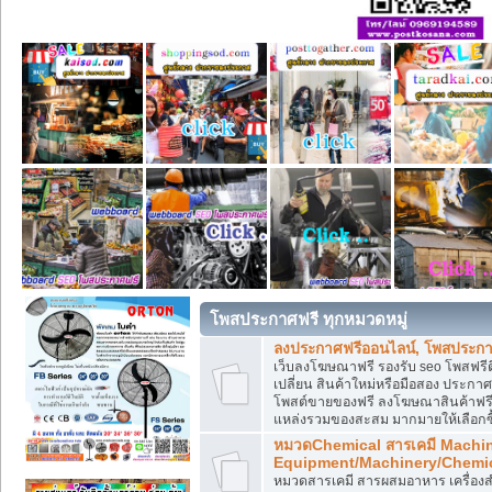
โพสประกาศฟรี ทุกหมวดหมู่
ลงประกาศฟรีออนไลน์, โพสประกา
เว็บลงโฆษณาฟรี รองรับ seo โพสฟรี
เปลี่ยน สินค้าใหม่หรือมือสอง ประ
โพสต์ขายของฟรี ลงโฆษณาสินค้าฟรี
แหล่งรวมของสะสม มากมายให้เลือกซ
หมวดChemical สารเคมี Machi
Equipment/Machinery/Chemi
หมวดสารเคมี สารผสมอาหาร เครื่องสำ