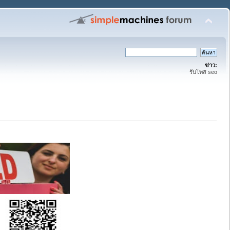
ข่าว:
รับโพส seo