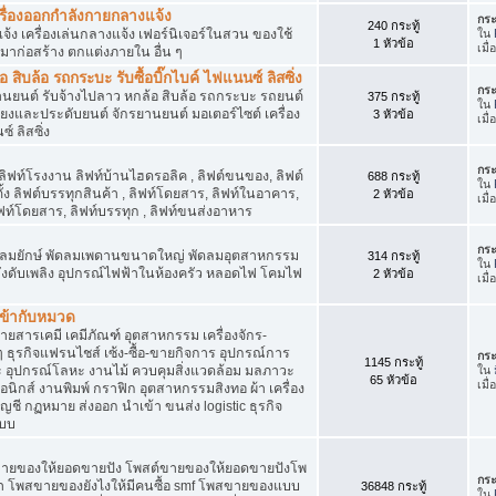
เครื่องออกกำลังกายกลางแจ้ง
กระ
240 กระทู้
จ้ง เครื่องเล่นกลางแจ้ง เฟอร์นิเจอร์ในสวน ของใช้
ใน
1 หัวข้อ
เมื
มาก่อสร้าง ตกแต่งภายใน อื่น ๆ
ิบล้อ รถกระบะ รับซื้อบิ๊กไบค์ ไฟแนนซ์ ลิสซิ่ง
กระ
รยานยนต์ รับจ้างไปลาว หกล้อ สิบล้อ รถกระบะ รถยนต์
375 กระทู้
ใน
สียงและประดับยนต์ จักรยานยนต์ มอเตอร์ไซต์ เครื่อง
3 หัวข้อ
เมื
์ ลิสซิ่ง
กระ
 ลิฟท์โรงงาน ลิฟท์บ้านไฮดรอลิค , ลิฟต์ขนของ, ลิฟต์
688 กระทู้
ใน
ั้ง ลิฟต์บรรทุกสินค้า , ลิฟท์โดยสาร, ลิฟท์ในอาคาร,
2 หัวข้อ
เมื
ท์โดยสาร, ลิฟท์บรรทุก , ลิฟท์ขนส่งอาหาร
กระ
ๆ พัดลมยักษ์ พัดลมเพดานขนาดใหญ่ พัดลมอุตสาหกรรม
314 กระทู้
ใน
 ถังดับเพลิง อุปกรณ์ไฟฟ้าในห้องครัว หลอดไฟ โคมไฟ
2 หัวข้อ
เมื
่เข้ากับหมวด
สารเคมี เคมีภัณฑ์ อุตสาหกรรม เครื่องจักร-
น ๆ ธุรกิจแฟรนไชส์ เซ้ง-ซื้อ-ขายกิจการ อุปกรณ์การ
กระ
1145 กระทู้
อุปกรณ์โลหะ งานไม้ ควบคุมสิ่งแวดล้อม มลภาวะ
ใน
65 หัวข้อ
เมื
นิกส์ งานพิมพ์ กราฟิก อุตสาหกรรมสิงทอ ผ้า เครื่อง
ชี กฏหมาย ส่งออก นำเข้า ขนส่ง logistic ธุรกิจ
แบบ
ขายของให้ยอดขายปัง โพสต์ขายของให้ยอดขายปังโพ
กระ
้า โพสขายของยังไงให้มีคนซื้อ smf โพสขายของแบบ
36848 กระทู้
ใน