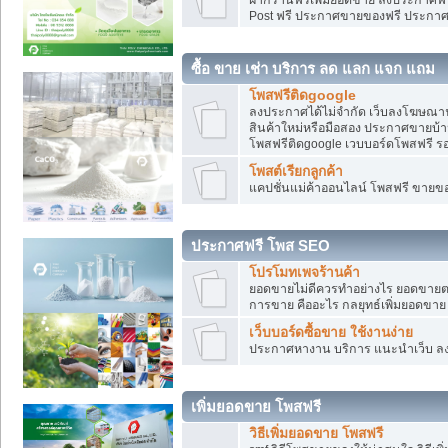
Post ฟรี ประกาศขายของฟรี ประกา
ซื้อ ขาย เช่า บริการ ลด แลก แจก แถม
โพสฟรีติดgoogle
ลงประกาศได้ไม่จำกัด เว็บลงโฆษณาฟ
สินค้าใหม่หรือมือสอง ประกาศขายบ้
โพสฟรีติดgoogle เวบบอร์ดโพสฟรี ร
โพสต์เรียกลูกค้า
แคปชั่นแม่ค้าออนไลน์ โพสฟรี ขายของใ
ประกาศฟรี โพส SEO
โปรโมทเพจร้านค้า
ยอดขายไม่ดีควรทำอย่างไร ยอดขายต
การขาย คืออะไร กลยุทธ์เพิ่มยอดขาย
เว็บบอร์ดซื้อขาย ใช้งานง่าย
ประกาศหางาน บริการ แนะนำเว็บ ล
เพิ่มยอดขาย โพสฟรี
วิธีเพิ่มยอดขาย โพสฟรี