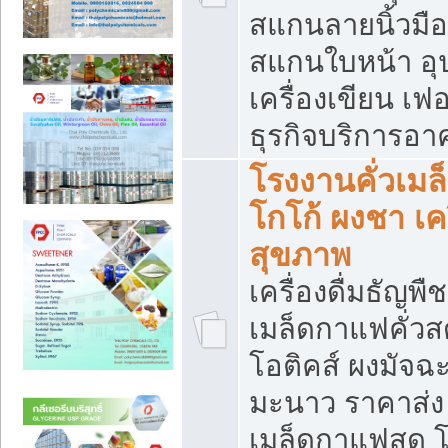
สแกนลายนิ้วมือ 
สแกนใบหน้า อ
เครื่องเขียน เฟ
ธุรกิจบริการอา
โรงงานคั่วเม
โกโก้ ผงชา เค
สุขภาพ
เครื่องดื่มธัญพื
เมล็ดกาแฟคั่วสด
โอติคส์ ผงมัจ
มะนาว ราคาส่
เมล็ดกาแฟสด โ