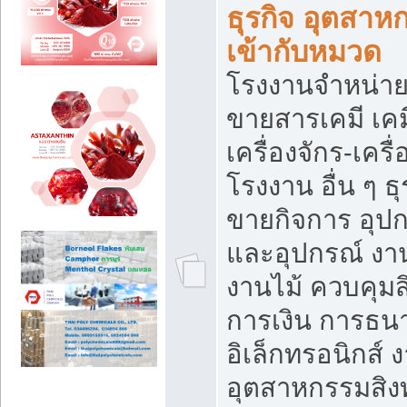
ธุรกิจ อุตสาหก
เข้ากับหมวด
โรงงานจำหน่าย
ขายสารเคมี เค
เครื่องจักร-เครื
โรงงาน อื่น ๆ ธุ
ขายกิจการ อุป
และอุปกรณ์ งา
งานไม้ ควบคุมส
การเงิน การธน
อิเล็กทรอนิกส์ 
อุตสาหกรรมสิงท