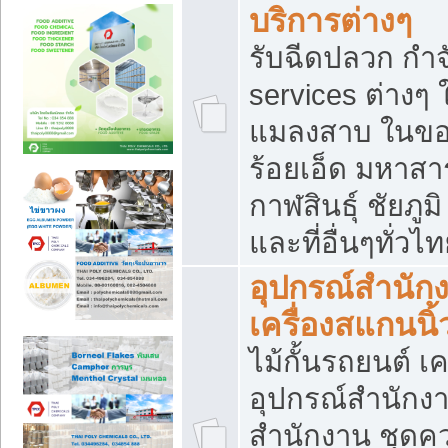
บริการต่างๆ
รับฉีดปลวก กำจ
services ต่างๆ 
แมลงสาบ ในขอน
ร้อยเอ็ด มหาสา
กาฬสินธุ์ ชัยภ
และที่อื่นๆทั่วไ
อุปกรณ์สำนักง
เครื่องสแกนนิ้ว
ไม้กั้นรถยนต์ เค
อุปกรณ์สำนักง
สำนักงาน ชุดคว