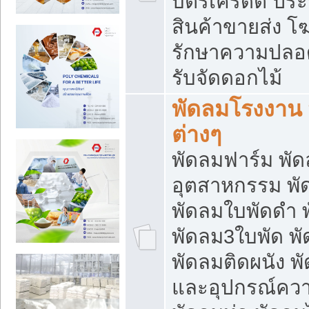
บัตรเครดิต ประก
สินค้าขายส่ง โฆ
รักษาความปลอดภั
รับจัดดอกไม้
พัดลมโรงงาน พ
ต่างๆ
พัดลมฟาร์ม พั
อุตสาหกรรม พั
พัดลมใบพัดดำ 
พัดลม3ใบพัด 
พัดลมติดผนัง พั
และอุปกรณ์ความ