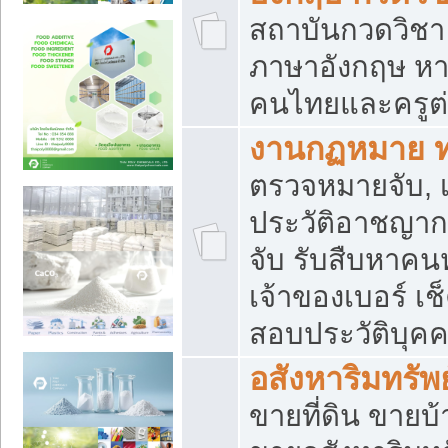
สถาบันกวดวิชา 
ภาษาอังกฤษ หา
คนไทยและครูต่
งานกฏหมาย 
ตรวจหมายจับ, เ
ประวัติอาชญาก
จับ รับสืบหาค
เจ้าของเบอร์ เช
สอบประวัติบุค
อสังหาริมทรัพย
ขายที่ดิน ขาย