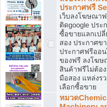
ประกาศฟรี S
เว็บลงโฆษณาฟร
ติดgoogle ประ
ซื้อขายแลกเปลี่
สอง ประกาศขา
ประกาศฟรีออนไ
ของฟรี ลงโฆษ
สินค้าฟรีไม่ต้
มือสอง แหล่งร
เลือกซื้อขาย
หมวดChemica
Machinery a