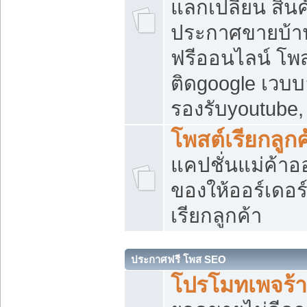
แลกเปลี่ยน สิน
ประกาศขายบ้า
ฟรีออนไลน์ โพส
ติดgoogle เวบบ
รองรับyoutube
โพสต์เรียกลูกค
แคปชั่นแม่ค้าอ
ของให้ออร์เดอร์
เรียกลูกค้า
ประกาศฟรี โพส SEO
โปรโมทเพจร้า