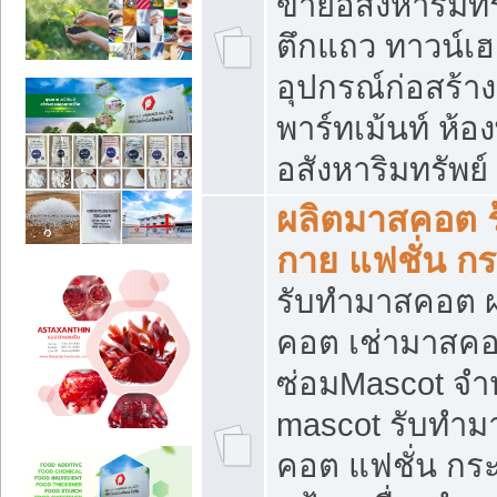
ขายอสังหาริมทร
ตึกแถว ทาวน์เฮาส
อุปกรณ์ก่อสร้าง
พาร์ทเม้นท์ ห้อง
อสังหาริมทรัพย์
ผลิตมาสคอต ร้
กาย แฟชั่น กระ
รับทำมาสคอต ผ
คอต เช่ามาสคอ
ซ่อมMascot จำห
mascot รับทำม
คอต แฟชั่น กระเ