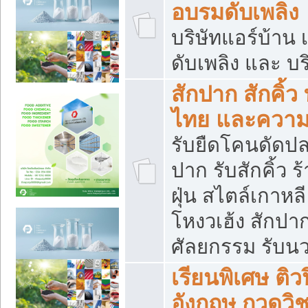
อบรมดับเพลิง
บริษัทแอร์บ้าน 
ดับเพลิง และ บร
สักปาก สักคิ้
ไทย และควา
รับยืดโคนดัดปลา
ปาก รับสักคิ้ว ร
ฝุ่น สไตล์เกาห
โหงวเฮ้ง สักปา
ศัลยกรรม รับน
เรียนพิเศษ ติ
อังกฤษ กวดวิ